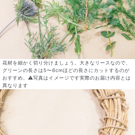
花材を細かく切り分けましょう。大きなリースなので、
よくある質問
グリーンの長さは5〜6cmほどの長さにカットするのが
Q. 毎月自動でお花が届くサービスですか？
おすすめ。⚠️写真はイメージです実際のお届け内容とは
いいえ、毎月自動でお届けするサービスではありません。好きな時
異なります
に好きな花をご注文いただけます。
Q. 配送できないエリアはありますか？
ただいま沖縄・離島エリアへの配送には対応しておりません。ご了
承ください。
Q. 配送日時は指定できますか？
お花をベストなタイミングで発送しているため、お届け日の指定は
できません。受け取り時間帯は、発送後にクロネコヤマトのアプリ
から変更可能です。