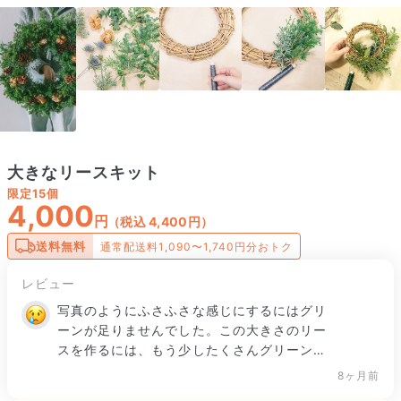
大きなリースキット
限定
15個
4,000
円
（税込 4,400円）
送料無料
通常配送料1,090〜1,740円分おトク
レビュー
写真のようにふさふさな感じにするにはグリ
ーンが足りませんでした。この大きさのリー
スを作るには、もう少したくさんグリーンが
入っていたらよかったなぁと思います。
8ヶ月前