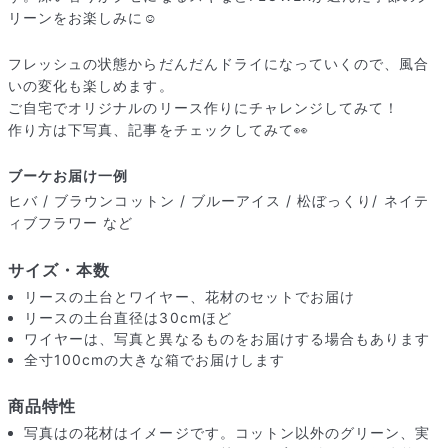
リーンをお楽しみに☺️
フレッシュの状態からだんだんドライになっていくので、風合
いの変化も楽しめます。
ご自宅でオリジナルのリース作りにチャレンジしてみて！
作り方は下写真、記事をチェックしてみて👀
ブーケお届け一例
ヒバ / ブラウンコットン / ブルーアイス / 松ぼっくり/ ネイテ
ィブフラワー など
サイズ・本数
リースの土台とワイヤー、花材のセットでお届け
届いたお花に元気がなかったら？
リースの土台直径は30cmほど
もし届いたお花に「枯れている」「折れている」などの不備が
ワイヤーは、写真と異なるものをお届けする場合もあります
あった場合は、些細なことでもお気軽にサポートまでご連絡く
全寸100cmの大きな箱でお届けします
ださい。ご返金にて補償いたします。
商品特性
写真はの花材はイメージです。コットン以外のグリーン、実