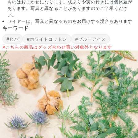
ものはおまかせになります。枝ぶりや実の付きには個体差が
あります。写真と異なることがありますのでご了承くださ
い。
ワイヤーは、写真と異なるものをお届けする場合もあります
キーワード
#ヒバ
#ホワイトコットン
#ブルーアイス
※こちらの商品はグッズ合わせ買い対象外となります
写真と同じものが届く？
商品ページに掲載している写真は、実際にお届けする商品を撮
影したものです。お花は生き物なので、どうしても色味やサイ
ズ・咲き方に個体差はありますが、できるだけ写真のイメージ
に近いものをお届けできるように人の目でチェックをしていま
す。