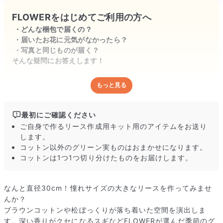
FLOWERをはじめてご利用の方へ
どんな梱包で届くの？
届いたお花に元気がなかったら？
写真と同じものが届く？
そんな疑問にお答えします！
もっと見る
どんな梱包で届くの？
出荷前に水揚げ（花が水を吸いやすくなる処理）を施し、専用
ボックスに丁寧に梱包してお届けしています。きゅっとまとめ
最初にご確認ください
られて一見窮屈そうに見えますが、輸送中の衝撃による折れや
ご自身で作るリース作成用キット用のアイテムをお送り
擦れを軽減する効果があります。
します。
コットン以外のグリーン実ものはおまかせになります。
コットンは1つ1つ切り分けたものをお届けします。
なんと直径30cm！憧れサイズの大きなリースを作ってみませ
んか？
ブラウンコットンや松ぼっくりが落ち着いた空間を演出しま
す。深い香りがクセになるスギなどFLOWERが選んだ季節のグ