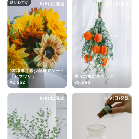
残りわずか
8/8(土)発送
8/8(土)発送
1本増量！希少品種アソート
「ヒマワリ」
実りの鬼灯スワッグ
¥2,552
¥2,893
8/8(土)発送
8/9(日)発送