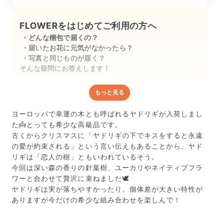
癒されました。

FLOWERをはじめてご利用の方へ
FLOWERさんの他のスワッグを真似さ
どんな梱包で届くの？
せていただいて

届いたお花に元気がなかったら？
写真と同じものが届く？
うちにあったリボンとリネンの端切れを
そんな疑問にお答えします！
結んでベルを付けたらおしゃれなスワッ
グになりました。

もっと見る
どんな梱包で届くの？
ありがとうございました。
出荷前に水揚げ（花が水を吸いやすくなる処理）を施
ヨーロッパで幸運の木とも呼ばれるヤドリギが入荷しまし
し、専用ボックスに丁寧に梱包してお届けしています。
た👼とっても希少な高級品です。
きゅっとまとめられて一見窮屈そうに見えますが、輸送
古くからクリスマスに「ヤドリギの下でキスをすると永遠
中の衝撃による折れや擦れを軽減する効果があります。
の愛が約束される」という言い伝えもあることから、ヤド
リギは「恋人の樹」ともいわれているそう。
今回は深い森の香りの針葉樹、ユーカリやネイティブフラ
ワーと合わせて贅沢に束ねました🕊️
ヤドリギは実が落ちやすかったり、個体差が大きい特性が
ありますが今だけの希少な組み合わせを楽しんで！