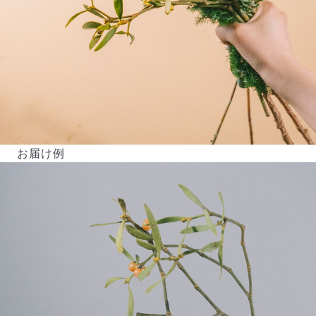
よくある質問
お届け例
Q. 毎月自動でお花が届くサービスですか？
いいえ、毎月自動でお届けするサービスではありません。好
きな時に好きな花をご注文いただけます。
Q. 配送できないエリアはありますか？
ただいま沖縄・離島エリアへの配送には対応しておりませ
ん。ご了承ください。
Q. 配送日時は指定できますか？
お花をベストなタイミングで発送しているため、お届け日の
指定はできません。受け取り時間帯は、発送後にクロネコヤ
マトのアプリから変更可能です。
Q. 注文後にキャンセルできますか？
ご注文後一定時間内であればキャンセル可能です。