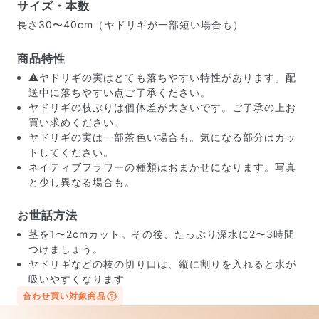
サイズ・本数
長さ30〜40cm（ヤドリギが一部短い場合も）
商品特性
⚠️ヤドリギの実はとても落ちやすい特性があります。配
送中に落ちやすい点ご了承ください。
ヤドリギの枝ぶりは個体差が大きいです。ご了承の上お
買い求めください。
ヤドリギの実は一部茶色い場合も。気になる部分はカッ
トしてください。
ネイティブフラワーの種類はおまかせになります。写真
と少し異なる場合も。
お世話方法
届いたお花に元気がなかったら？
茎を1〜2cmカット。その後、たっぷり深水に2〜3時間
つけましょう。
もし届いたお花に「枯れている」「折れている」などの
ヤドリギなどの枝の切り口は、縦に割りを入れると水が
不備があった場合は、些細なことでもお気軽にサポート
吸いやすくなります
までご連絡ください。ご返金にて補償いたします。
合わせ買い対象商品