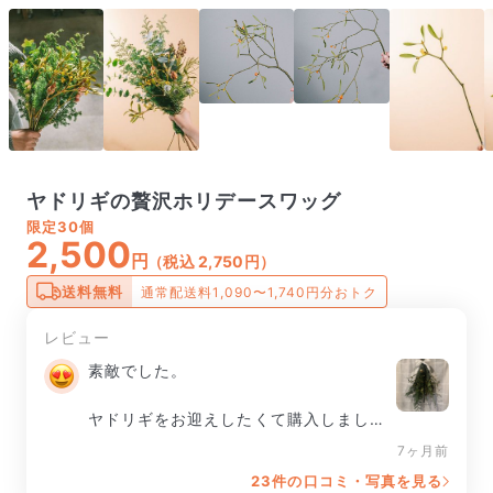
ヤドリギの贅沢ホリデースワッグ
限定
30個
2,500
円
（税込 2,750円）
送料無料
通常配送料1,090〜1,740円分おトク
レビュー
素敵でした。

ヤドリギをお迎えしたくて購入しました
が

7ヶ月前
23件の口コミ・写真を見る
他にもたくさんのグリーンが入っていて