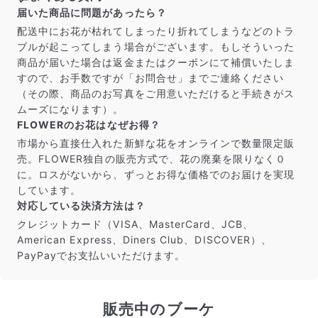
よくある質問
届いた商品に問題があったら？
Q. 毎月自動でお花が届くサービスですか？
配送中にお花が枯れてしまったり折れてしまうなどのトラ
いいえ、毎月自動でお届けするサービスではありません。好
ブルが起こってしまう場合がございます。もしそういった
きな時に好きな花をご注文いただけます。
商品が届いた場合は返金またはクーポンにて補償いたしま
Q. 配送できないエリアはありますか？
すので、お手数ですが「お問合せ」までご連絡ください
ただいま沖縄・離島エリアへの配送には対応しておりませ
（その際、商品のお写真をご用意いただけると手続きがス
ん。ご了承ください。
ムーズになります）。
Q. 配送日時は指定できますか？
FLOWERのお花はなぜお得？
お花をベストなタイミングで発送しているため、お届け日の
指定はできません。受け取り時間帯は、発送後にクロネコヤ
市場から直接仕入れた新鮮な花をオンラインで数量限定販
マトのアプリから変更可能です。
売。FLOWER独自の販売方式で、花の廃棄を限りなく０
Q. 注文後にキャンセルできますか？
に。ロスがないから、ずっとお得な価格でのお届けを実現
ご注文後一定時間内であればキャンセル可能です。
しています。
対応している決済方法は？
クレジットカード（VISA、MasterCard、JCB、
American Express、Diners Club、DISCOVER）、
PayPayでお支払いいただけます。
販売中のブーケ