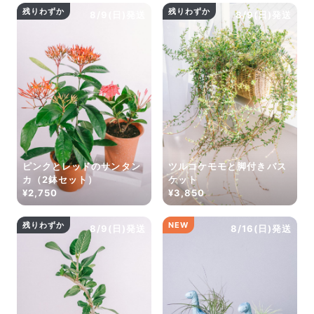
残りわずか
残りわずか
8/9(日)発送
8/9(日)発送
ピンクとレッドのサンタン
ツルコケモモと脚付きバス
カ（2鉢セット）
ケット
¥2,750
¥3,850
残りわずか
NEW
8/9(日)発送
8/16(日)発送