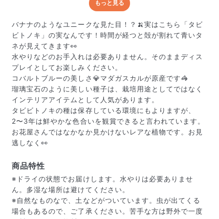
もっと見る
どんな梱包で届くの？
出荷前に水揚げ（花が水を吸いやすくなる処理）を施
バナナのようなユニークな見た目！？🍌実はこちら「タビ
し、専用ボックスに丁寧に梱包してお届けしています。
ビトノキ」の実なんです！時間が経つと殻が割れて青いタ
きゅっとまとめられて一見窮屈そうに見えますが、輸送
ネが見えてきます👀
中の衝撃による折れや擦れを軽減する効果があります。
水やりなどのお手入れは必要ありません。そのままディス
プレイとしてお楽しみください。
コバルトブルーの美しさ💎マダガスカルが原産です🦓
瑠璃宝石のように美しい種子は、栽培用途としてではなく
インテリアアイテムとして人気があります。
タビビトノキの種は保存している環境にもよりますが、
2〜3年は鮮やかな色合いを観賞できると言われています。
お花屋さんではなかなか見かけないレアな植物です。お見
逃しなく👀
商品特性
※ドライの状態でお届けします。水やりは必要ありませ
ん。多湿な場所は避けてください。
※自然なものなで、土などがついています。虫が出てくる
場合もあるので、ご了承ください。苦手な方は野外で一度