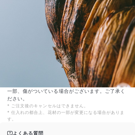
写真と同じものが届く？
商品ページに掲載している写真は、実際にお届けする商
品を撮影したものです。お花は生き物なので、どうして
も色味やサイズ・咲き方に個体差はありますが、できる
だけ写真のイメージに近いものをお届けできるように人
の目でチェックをしています。
一部、傷がついている場合がございます。ご了承く
ださい。
* ご注文後のキャンセルはできません。
* 仕入れの都合上、花材の一部が変更になる場合がありま
す。
よくある質問