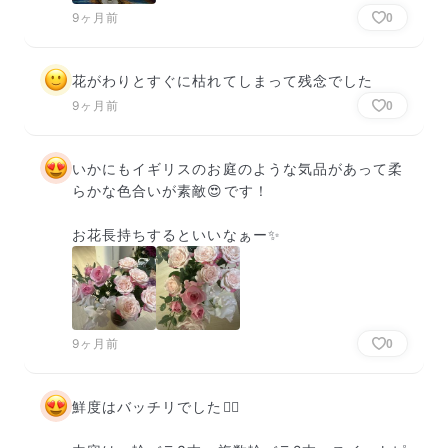
9ヶ月前
0
花がわりとすぐに枯れてしまって残念でした
9ヶ月前
0
いかにもイギリスのお庭のような気品があって柔
らかな色合いが素敵😍です！

お花長持ちするといいなぁー✨
9ヶ月前
0
鮮度はバッチリでした👍🏻
