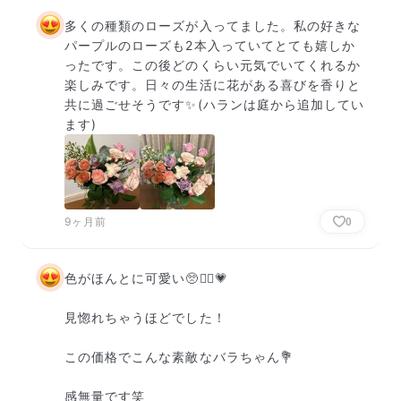
多くの種類のローズが入ってました。私の好きな
パープルのローズも2本入っていてとても嬉しか
ったです。この後どのくらい元気でいてくれるか
楽しみです。日々の生活に花がある喜びを香りと
共に過ごせそうです✨(ハランは庭から追加してい
ます)
9ヶ月前
0
色がほんとに可愛い🥺✌🏻💗

見惚れちゃうほどでした！

この価格でこんな素敵なバラちゃん💐

感無量です笑
