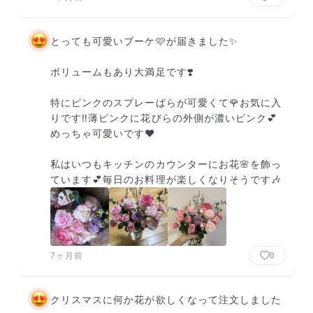
とっても可愛いブーケ🩷が届きました✨️

ボリュームもあり大満足です❣️

特にピンクのスプレーばらが可愛くて🌹お気に入
りです‼️薄ピンクに花びらの外側が濃いピンク💕
めっちゃ可愛いです♥️

私はいつもキッチンのカウンターにお花🌸を飾っ
ています💕毎日のお料理が楽しくなりそうです🎶
7ヶ月前
0
クリスマスに何か花が欲しくなって注文しました
