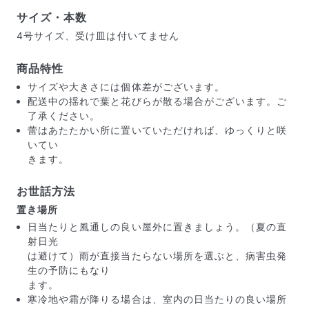
サイズ・本数
4号サイズ、受け皿は付いてません
商品特性
サイズや大きさには個体差がございます。
届いたお花に元気がなかったら？
配送中の揺れで葉と花びらが散る場合がございます。ご
了承ください。
もし届いたお花に「枯れている」「折れている」などの
蕾はあたたかい所に置いていただければ、ゆっくりと咲
不備があった場合は、些細なことでもお気軽にサポート
いてい
までご連絡ください。ご返金にて補償いたします。
きます。
お世話方法
置き場所
日当たりと風通しの良い屋外に置きましょう。（夏の直
射日光
は避けて）雨が直接当たらない場所を選ぶと、病害虫発
生の予防にもなり
ます。
寒冷地や霜が降りる場合は、室内の日当たりの良い場所