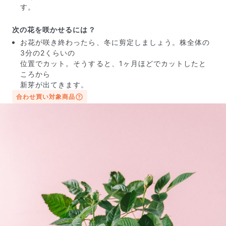
す。
よくある質問
Q. 毎月自動でお花が届くサービスですか？
次の花を咲かせるには？
いいえ、毎月自動でお届けするサービスではありません。好
きな時に好きな花をご注文いただけます。
お花が咲き終わったら、冬に剪定しましょう。株全体の
Q. 配送できないエリアはありますか？
3分の2くらいの
ただいま沖縄・離島エリアへの配送には対応しておりませ
位置でカット。そうすると、1ヶ月ほどでカットしたと
ん。ご了承ください。
ころから
Q. 配送日時は指定できますか？
新芽が出てきます。
お花をベストなタイミングで発送しているため、お届け日の
合わせ買い対象商品
指定はできません。受け取り時間帯は、発送後にクロネコヤ
マトのアプリから変更可能です。
Q. 注文後にキャンセルできますか？
ご注文後一定時間内であればキャンセル可能です。