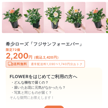
希少ローズ「フジサンフォーエバー」
限定
72個
2,200
円
（税込 2,420円）
送料無料
通常配送料1,090〜1,740円分おトク
FLOWERをはじめてご利用の方へ
どんな梱包で届くの？
届いたお花に元気がなかったら？
写真と同じものが届く？
そんな疑問にお答えします！