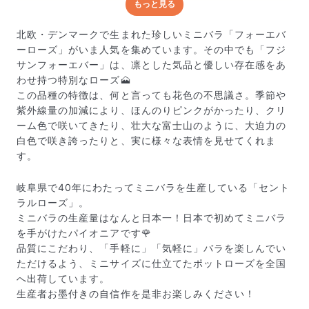
もっと見る
どんな梱包で届くの？
出荷前に水揚げ（花が水を吸いやすくなる処理）を施
北欧・デンマークで生まれた珍しいミニバラ「フォーエバ
し、専用ボックスに丁寧に梱包してお届けしています。
ーローズ」がいま人気を集めています。その中でも「フジ
きゅっとまとめられて一見窮屈そうに見えますが、輸送
サンフォーエバー」は、凛とした気品と優しい存在感をあ
中の衝撃による折れや擦れを軽減する効果があります。
わせ持つ特別なローズ🗻
この品種の特徴は、何と言っても花色の不思議さ。季節や
紫外線量の加減により、ほんのりピンクがかったり、クリ
ーム色で咲いてきたり、壮大な富士山のように、大迫力の
白色で咲き誇ったりと、実に様々な表情を見せてくれま
す。
岐阜県で40年にわたってミニバラを生産している「セント
ラルローズ」。
ミニバラの生産量はなんと日本一！日本で初めてミニバラ
を手がけたパイオニアです🌹
品質にこだわり、「手軽に」「気軽に」バラを楽しんでい
ただけるよう、ミニサイズに仕立てたポットローズを全国
へ出荷しています。
生産者お墨付きの自信作を是非お楽しみください！