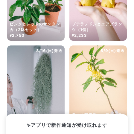
ピンクとレッドのサンタン
プテラノドンとエアプラン
カ（2鉢セット）
ツ（1個）
¥2,750
¥2,233
8/16(日)発送
8/9(日)発送
希少！高級香水の元「イラ
スパニッシュモス
ンイランの木」
✨アプリで新作通知が受け取れます
¥2,860
¥7,007