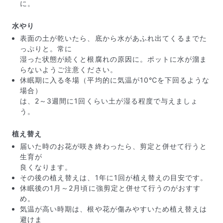
に。
水やり
写真と同じものが届く？
表面の土が乾いたら、底から水があふれ出てくるまでた
商品ページに掲載している写真は、実際にお届けする商
っぷりと。常に
品を撮影したものです。お花は生き物なので、どうして
湿った状態が続くと根腐れの原因に。ポットに水が溜ま
も色味やサイズ・咲き方に個体差はありますが、できる
らないようご注意ください。
だけ写真のイメージに近いものをお届けできるように人
休眠期に入る冬場（平均的に気温が10℃を下回るような
の目でチェックをしています。
場合）
は、2～3週間に1回くらい土が湿る程度で与えましょ
う。
植え替え
届いた時のお花が咲き終わったら、剪定と併せて行うと
生育が
良くなります。
その後の植え替えは、1年に1回が植え替えの目安です。
休眠後の1月～2月頃に強剪定と併せて行うのがおすす
め。
気温が高い時期は、根や花が傷みやすいため植え替えは
避けま