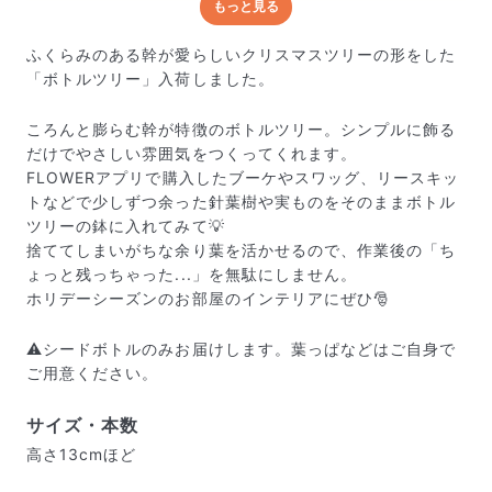
もっと見る
どんな梱包で届くの？
出荷前に水揚げ（花が水を吸いやすくなる処理）を施
ふくらみのある幹が愛らしいクリスマスツリーの形をした
し、専用ボックスに丁寧に梱包してお届けしています。
「ボトルツリー」入荷しました。
きゅっとまとめられて一見窮屈そうに見えますが、輸送
中の衝撃による折れや擦れを軽減する効果があります。
ころんと膨らむ幹が特徴のボトルツリー。シンプルに飾る
だけでやさしい雰囲気をつくってくれます。
FLOWERアプリで購入したブーケやスワッグ、リースキッ
トなどで少しずつ余った針葉樹や実ものをそのままボトル
ツリーの鉢に入れてみて💡
捨ててしまいがちな余り葉を活かせるので、作業後の「ち
ょっと残っちゃった...」を無駄にしません。
ホリデーシーズンのお部屋のインテリアにぜひ🎅
⚠️シードボトルのみお届けします。葉っぱなどはご自身で
ご用意ください。
サイズ・本数
高さ13cmほど