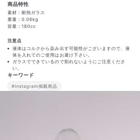
商品特性
素材：耐熱ガラス
重量：0.06kg
容量：180cc
注意点
届いたお花に元気がなかったら？
液体はコルクから染み出す可能性がございますので、液
もし届いたお花に「枯れている」「折れている」などの
体を入れてのご使用はお避け下さい。
不備があった場合は、些細なことでもお気軽にサポート
ガラスでできているので割れないようにご注意くださ
までご連絡ください。ご返金にて補償いたします。
い。
キーワード
#Instagram掲載商品