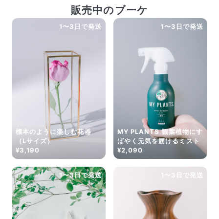
販売中のブーケ
1〜3日で発送
1〜3日で発送
標本のように楽しむ花器
MY PLANTS 観葉植物にす
（Lサイズ）
ばやく元気を届けるミスト
¥3,190
¥2,090
1〜3日で発送
1〜3日で発送