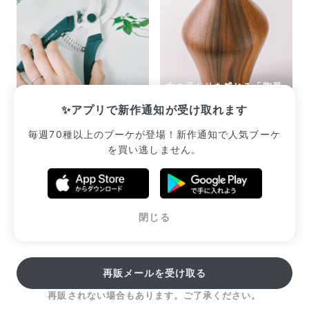
木の温もりを感じる「陶器
太い枝も切れる剪定ばさみ
製のフラワーベース」
✨アプリで新作通知が受け取れます
¥3,410
¥3,080
毎週70種以上のブーケが登場！新作通知で人気ブーケ
を買い逃しません。
販売中のブーケ一覧へ
閉じる
再販メールを受け取る
再販されない場合もあります。ご了承ください。