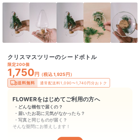
クリスマスツリーのシードボトル
限定
200個
1,750
円
（税込 1,925円）
送料無料
通常配送料1,090〜1,740円分おトク
FLOWERをはじめてご利用の方へ
どんな梱包で届くの？
届いたお花に元気がなかったら？
写真と同じものが届く？
そんな疑問にお答えします！