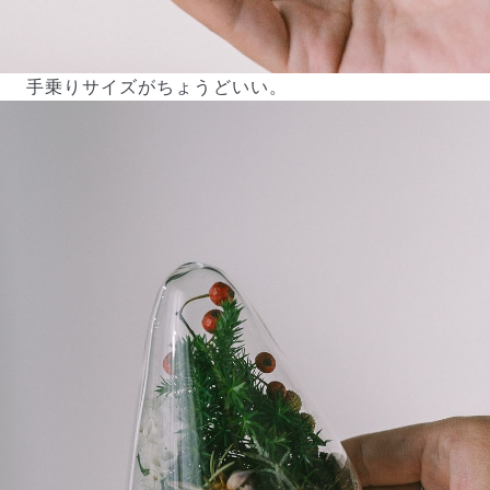
よくある質問
Q. 毎月自動でお花が届くサービスですか？
いいえ、毎月自動でお届けするサービスではありません。好
手乗りサイズがちょうどいい。
きな時に好きな花をご注文いただけます。
Q. 配送できないエリアはありますか？
ただいま沖縄・離島エリアへの配送には対応しておりませ
ん。ご了承ください。
Q. 配送日時は指定できますか？
お花をベストなタイミングで発送しているため、お届け日の
指定はできません。受け取り時間帯は、発送後にクロネコヤ
マトのアプリから変更可能です。
Q. 注文後にキャンセルできますか？
ご注文後一定時間内であればキャンセル可能です。