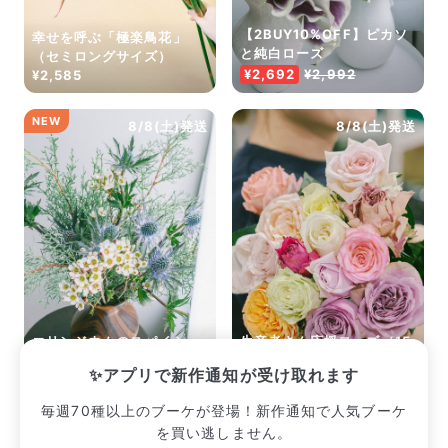
【2BUY10%OFF】ピカソ
幸せを呼ぶ「極楽鳥花」
と純白ローズ
（セミロングサイズ）
¥2,692
¥2,992
¥2,585
NEW
8/8(土)発送
8/8(土)発送
エリンジウムのスパイシー
生産者さん応援ローズ（15
スワッグ
本入り）
✨アプリで新作通知が受け取れます
¥2,530
¥2,387
毎週70種以上のブーケが登場！新作通知で人気ブーケ
を買い逃しません。
販売中のブーケ一覧へ