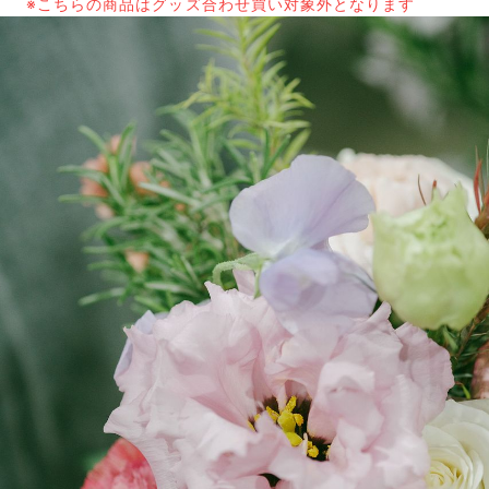
※こちらの商品はグッズ合わせ買い対象外となります
よくある質問
Q. 毎月自動でお花が届くサービスですか？
いいえ、毎月自動でお届けするサービスではありません。好
きな時に好きな花をご注文いただけます。
Q. 配送できないエリアはありますか？
ただいま沖縄・離島エリアへの配送には対応しておりませ
ん。ご了承ください。
Q. 配送日時は指定できますか？
お花をベストなタイミングで発送しているため、お届け日の
指定はできません。受け取り時間帯は、発送後にクロネコヤ
マトのアプリから変更可能です。
Q. 注文後にキャンセルできますか？
ご注文後一定時間内であればキャンセル可能です。