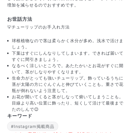
増加を減らせるのでおすすめです。
お世話方法
💡チューリップのお手入れ方法
球根植物なので茎は柔らかく水分が多め。浅水で活けま
しょう。
下葉はすぐにしんなりしてしまいます。できれば届いて
すぐに間引きましょう。
写真と同じものが届く？
なるべく涼しいところで。あたたかいとお花がすぐに開
商品ページに掲載している写真は、実際にお届けする商
いて、茎がしなりやすくなります。
品を撮影したものです。お花は生き物なので、どうして
生命力がとっても強いチューリップ。飾っているうちに
も色味やサイズ・咲き方に個体差はありますが、できる
茎が太陽の方にぐんぐんと伸びていくことも。重さで花
だけ写真のイメージに近いものをお届けできるように人
瓶が倒れないよう注意して。
の目でチェックをしています。
お花が開いてくると茎がしなって俯いてしまうことも。
目線より高い位置に飾ったり、短くして活けて最後まで
たのしんで😉
キーワード
#Instagram掲載商品