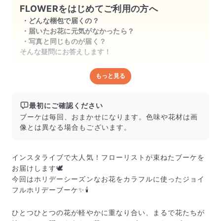
FLOWERをはじめてご利用の方へ
どんな梱包で届くの？
届いたお花に元気がなかったら？
写真と同じものが届く？
そんな疑問にお答えします！
もっと見る
どんな梱包で届くの？
出荷前に水揚げ（花が水を吸いやすくなる処理）を施
し、専用ボックスに丁寧に梱包してお届けしています。
最初にご確認ください
きゅっとまとめられて一見窮屈そうに見えますが、輸送
ブーケは毎回、おまかせになります。色味や花材は画
中の衝撃による折れや擦れを軽減する効果があります。
像とは異なる場合もございます。
インスタライブで大人気！フローリストが束ねたブーケを
お届けします🕊️
今回はホリデーシーズンなお花をカラフルに使ったジョイ
フルホリデーブーケ✨🕯️
ひとつひとつの花が軽やかに重なり合い、まるで花たちが