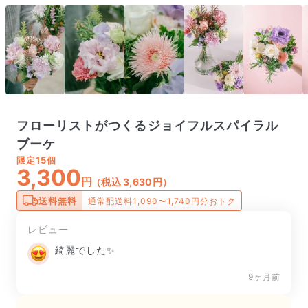
フローリストがつくるジョイフルスパイラル
ブーケ
限定
15個
3,300
円
（税込 3,630円）
送料無料
通常配送料1,090〜1,740円分おトク
レビュー
綺麗でした✨
9ヶ月前