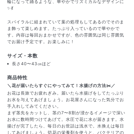
輪になって踊るような、華やかでリズミカルなデザインに
✨💃
スパイラルに組まれていて葉の処理もしてあるのでそのま
ま飾って楽しめます。たっぷり入っているので華やかで
す。内容は毎回おまかせですが、色の雰囲気は同じ雰囲気
でお届け予定です。お楽しみに！
サイズ・本数
長さ40〜43㎝ほど
商品特性
＼花が届いたらすぐにやってみて！水揚げの方法✂️／
届いたお花に元気がなかったら？
お花は長旅でお疲れぎみ。届いたら水揚げをしてたっぷり
もし届いたお花に「枯れている」「折れている」などの
お水を与えてあげましょう。お花屋さんになった気分でお
不備があった場合は、些細なことでもお気軽にサポート
手入れしてみてください。
までご連絡ください。ご返金にて補償いたします。
まず茎先をカットし、茎の7〜8割が浸かるイメージで深い
お水に数時間つけてあげて。水圧で花に水が届きます。水
揚げが完了したら、毎日のお世話は浅水で。水換えは毎日
してあげましょう。切花の栄養剤を使うと、バクテリアの