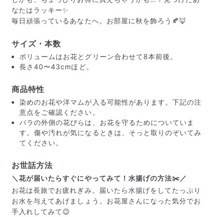
なたはラッキー✨
毎日頑張っているあなたへ。お部屋に秋を飾ろう🍂🦊
サイズ・本数
ボリュームはお花とグリーン合わせて8本前後。
長さ40〜43cmほど。
商品特性
染めのお花や洋マムが入る可能性があります。下記の注
意点をご確認ください。
バラの外側の花びらは、お花を守るためについていま
す。傷や汚れが気になるときは、そっと取りのぞいてみ
てください。
届いたお花に元気がなかったら？
お世話方法
もし届いたお花に「枯れている」「折れている」などの
＼花が届いたらすぐにやってみて！水揚げの方法✂️／
不備があった場合は、些細なことでもお気軽にサポート
お花は長旅でお疲れぎみ。届いたら水揚げをしてたっぷり
までご連絡ください。ご返金にて補償いたします。
お水を与えてあげましょう。お花屋さんになった気分でお
手入れしてみて😉