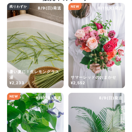
残りわずか
NEW
8/9(日)発送
8/11(火)発送
暑い夏に！生レモングラス
湯
サマーレッドのおまかせ
¥2,233
¥2,552
NEW
8/10(月)発送
8/9(日)発送