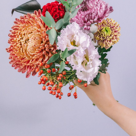
よくある質問
Q. 毎月自動でお花が届くサービスですか？
いいえ、毎月自動でお届けするサービスではありません。好
きな時に好きな花をご注文いただけます。
Q. 配送できないエリアはありますか？
ただいま沖縄・離島エリアへの配送には対応しておりませ
ん。ご了承ください。
Q. 配送日時は指定できますか？
お花をベストなタイミングで発送しているため、お届け日の
指定はできません。受け取り時間帯は、発送後にクロネコヤ
マトのアプリから変更可能です。
Q. 注文後にキャンセルできますか？
ご注文後一定時間内であればキャンセル可能です。