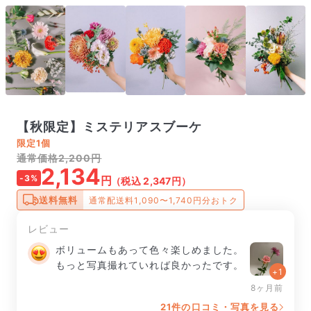
【秋限定】ミステリアスブーケ
限定
1個
通常価格2,200円
2,134
-3%
円
（税込 2,347円）
送料無料
通常配送料1,090〜1,740円分おトク
レビュー
ボリュームもあって色々楽しめました。
もっと写真撮れていれば良かったです。
+1
8ヶ月前
21件の口コミ・写真を見る