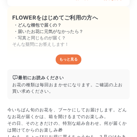
FLOWERをはじめてご利用の方へ
どんな梱包で届くの？
届いたお花に元気がなかったら？
写真と同じものが届く？
そんな疑問にお答えします！
もっと見る
どんな梱包で届くの？
出荷前に水揚げ（花が水を吸いやすくなる処理）を施
し、専用ボックスに丁寧に梱包してお届けしています。
最初にお読みください
きゅっとまとめられて一見窮屈そうに見えますが、輸送
お花の種類は毎回おまかせになります。ご確認の上お
中の衝撃による折れや擦れを軽減する効果があります。
買い求めください。
今いちばん旬のお花を、ブーケにしてお届けします。どん
なお花が届くかは、箱を開けるまでのお楽しみ。
その日、そのときだけの、特別な組み合わせ。何が届くか
は開けてからのお楽しみ🎁
しかも、ちょっぴりお得に買えちゃうかも…？見つけたあ