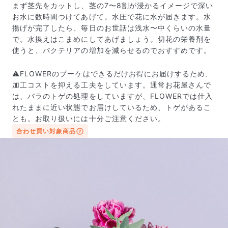
まず茎先をカットし、茎の7〜8割が浸かるイメージで深い
お水に数時間つけてあげて。水圧で花に水が届きます。水
揚げが完了したら、毎日のお世話は浅水〜中くらいの水量
で。水換えはこまめにしてあげましょう。切花の栄養剤を
使うと、バクテリアの増加を減らせるのでおすすめです。
⚠️FLOWERのブーケはできるだけお得にお届けするため、
加工コストを抑える工夫をしています。通常お花屋さんで
は、バラのトゲの処理をしていますが、FLOWERでは仕入
れたままに近い状態でお届けしているため、トゲがあるこ
とも。お取り扱いには十分ご注意ください。
写真と同じものが届く？
合わせ買い対象商品
商品ページに掲載している写真は、実際にお届けする商
品を撮影したものです。お花は生き物なので、どうして
も色味やサイズ・咲き方に個体差はありますが、できる
だけ写真のイメージに近いものをお届けできるように人
の目でチェックをしています。