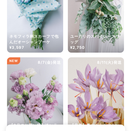
ネモフィラ柄スカーフで包
ユーカリのスパイシースワ
んだオーシャンブーケ
ッグ
¥3,597
¥2,750
NEW
8/7(金)発送
8/11(火)発送
【8月のお買い得】淡いラ
【産直】希少！土も水もい
ベンダーのトルコキキョウ
らない「サフランの球根」