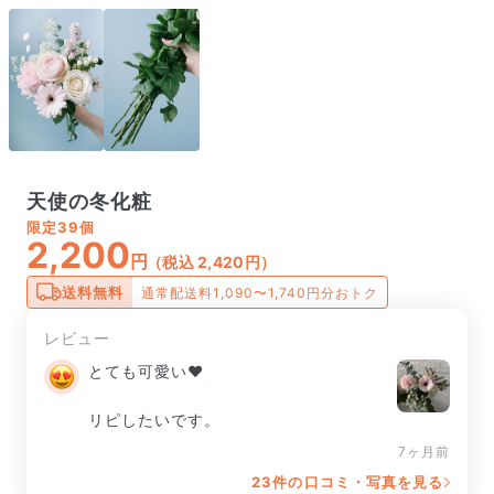
天使の冬化粧
限定
39個
2,200
円
（税込 2,420円）
送料無料
通常配送料1,090〜1,740円分おトク
レビュー
とても可愛い♥️

リピしたいです。
7ヶ月前
23件の口コミ・写真を見る