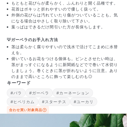
もともと花びらが柔らかく、ふんわりと開く品種です。
花首はポキッと折れやすいので優しく扱って。
外側の花びらは汚れていたり傷がついていることも。気
になる場合はやさしく取り除いて下さい。
葉っぱはできるだけ間引いた方が長保ちします。
💡ガーベラのお手入れ方法
茎は柔らかく腐りやすいので浅水で活けてこまめに水替
えを。
俯いているお花をつける個体も。ピンとさせたい時は、
茎がまっすぐになるように新聞紙などでで巻いて水切り
写真と同じものが届く？
しましょう。巻くときに茎が折れないように注意。あり
商品ページに掲載している写真は、実際にお届けする商
のままで高いところに飾って楽しむのも◎
品を撮影したものです。お花は生き物なので、どうして
キーワード
も色味やサイズ・咲き方に個体差はありますが、できる
#バラ
#ガーベラ
#カーネーション
だけ写真のイメージに近いものをお届けできるように人
の目でチェックをしています。
#ヒペリカム
#スターチス
#ユーカリ
合わせ買い対象商品