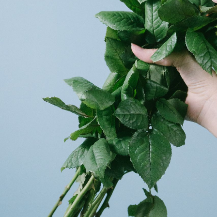
よくある質問
Q. 毎月自動でお花が届くサービスですか？
いいえ、毎月自動でお届けするサービスではありません。好
きな時に好きな花をご注文いただけます。
Q. 配送できないエリアはありますか？
ただいま沖縄・離島エリアへの配送には対応しておりませ
ん。ご了承ください。
Q. 配送日時は指定できますか？
お花をベストなタイミングで発送しているため、お届け日の
指定はできません。受け取り時間帯は、発送後にクロネコヤ
マトのアプリから変更可能です。
Q. 注文後にキャンセルできますか？
ご注文後一定時間内であればキャンセル可能です。