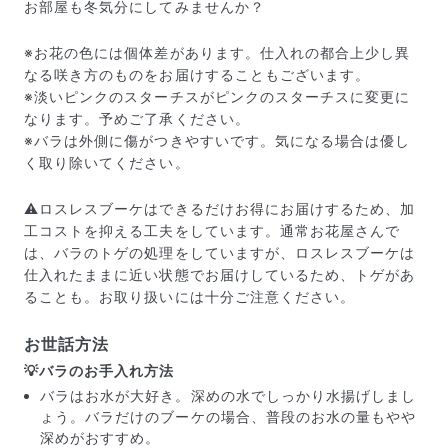
お部屋も冬気分にしてみませんか？
※お花の色には個体差があります。仕入れの都合上少し異
なる咲き方のものをお届けすることもございます。
※淡いピンクのスターチスがピンクのスターチスに変更に
なります。予めご了承ください。
※バラは外側に傷がつきやすいです。気になる場合は優し
く取り除いてください。
⚠️ロスレスブーケはできるだけお得にお届けするため、加
工コストを抑える工夫をしています。通常お花屋さんで
は、バラのトゲの処理をしていますが、ロスレスブーケは
仕入れたままに近い状態でお届けしているため、トゲがあ
ることも。お取り扱いには十分ご注意ください。
届いたお花に元気がなかったら？
お世話方法
もし届いたお花に「枯れている」「折れている」などの
💡バラのお手入れ方法
不備があった場合は、些細なことでもお気軽にサポート
までご連絡ください。ご返金にて補償いたします。
バラはお水が大好き。深めの水でしっかり水揚げしまし
ょう。バラだけのブーケの場合、普段のお水の量もやや
深めがおすすめ。