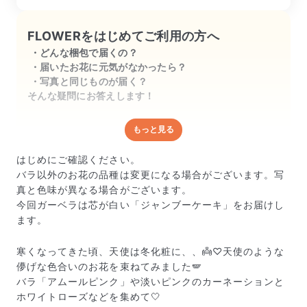
FLOWERをはじめてご利用の方へ
どんな梱包で届くの？
届いたお花に元気がなかったら？
写真と同じものが届く？
そんな疑問にお答えします！
もっと見る
どんな梱包で届くの？
出荷前に水揚げ（花が水を吸いやすくなる処理）を施
はじめにご確認ください。
し、専用ボックスに丁寧に梱包してお届けしています。
バラ以外のお花の品種は変更になる場合がございます。写
きゅっとまとめられて一見窮屈そうに見えますが、輸送
真と色味が異なる場合がございます。
中の衝撃による折れや擦れを軽減する効果があります。
今回ガーベラは芯が白い「ジャンブーケーキ」をお届けし
ます。
寒くなってきた頃、天使は冬化粧に、、👼♡天使のような
儚げな色合いのお花を束ねてみました🪽
バラ「アムールピンク」や淡いピンクのカーネーションと
ホワイトローズなどを集めて🤍