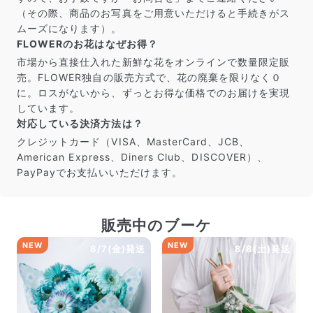
（その際、商品のお写真をご用意いただけると手続きがス
ムーズになります）。
FLOWERのお花はなぜお得？
市場から直接仕入れた新鮮な花をオンラインで数量限定販
売。FLOWER独自の販売方式で、花の廃棄を限りなく０
に。ロスがないから、ずっとお得な価格でのお届けを実現
しています。
対応している決済方法は？
クレジットカード（VISA、MasterCard、JCB、
American Express、Diners Club、DISCOVER）、
PayPayでお支払いいただけます。
販売中のブーケ
NEW
NEW
8/7(金)発送
8/8(土)発送