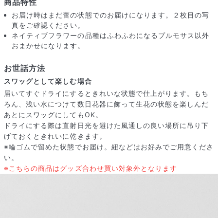
商品特性
お届け時はまだ蕾の状態でのお届けになります。２枚目の写
真をご確認ください。
ネイティブフラワーの品種はふわふわになるプルモサス以外
おまかせになります。
お世話方法
スワッグとして楽しむ場合
届いてすぐドライにするときれいな状態で仕上がります。もち
ろん、浅い水につけて数日花器に飾って生花の状態を楽しんだ
あとにスワッグにしてもOK。
ドライにする際は直射日光を避けた風通しの良い場所に吊り下
げておくときれいに乾きます。
※輪ゴムで留めた状態でお届け。紐などはお好みでご用意くださ
い。
届いたお花に元気がなかったら？
※こちらの商品はグッズ合わせ買い対象外となります
もし届いたお花に「枯れている」「折れている」などの不備が
あった場合は、些細なことでもお気軽にサポートまでご連絡く
ださい。ご返金にて補償いたします。