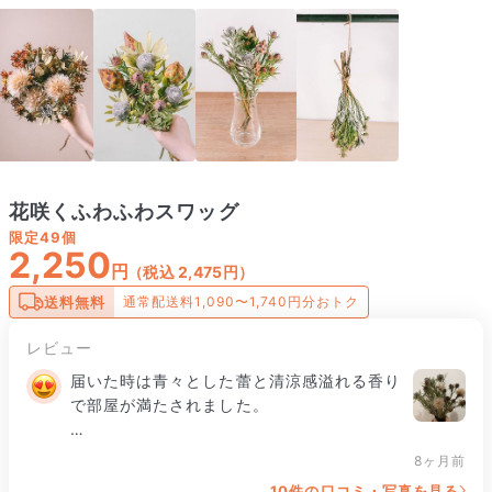
花咲くふわふわスワッグ
限定
49個
2,250
円
（税込 2,475円）
送料無料
通常配送料1,090〜1,740円分おトク
レビュー
届いた時は青々とした蕾と清涼感溢れる香り
で部屋が満たされました。

ドライにする間、種子がポロンポロンと落ち
8ヶ月前
るのも楽しく、毎日観察していました！

10件の口コミ・写真を見る