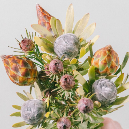
写真と同じものが届く？
商品ページに掲載している写真は、実際にお届けする商品を撮
影したものです。お花は生き物なので、どうしても色味やサイ
ズ・咲き方に個体差はありますが、できるだけ写真のイメージ
に近いものをお届けできるように人の目でチェックをしていま
す。