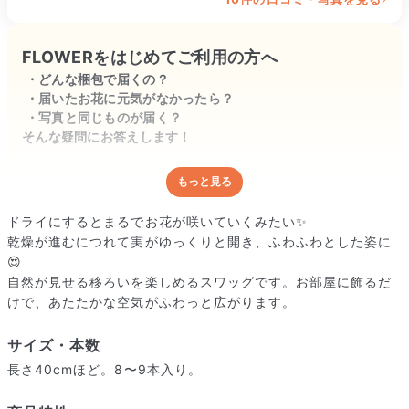
大満足です。
FLOWERをはじめてご利用の方へ
どんな梱包で届くの？
届いたお花に元気がなかったら？
写真と同じものが届く？
そんな疑問にお答えします！
もっと見る
どんな梱包で届くの？
出荷前に水揚げ（花が水を吸いやすくなる処理）を施し、専用
ドライにするとまるでお花が咲いていくみたい✨
ボックスに丁寧に梱包してお届けしています。きゅっとまとめ
乾燥が進むにつれて実がゆっくりと開き、ふわふわとした姿に
られて一見窮屈そうに見えますが、輸送中の衝撃による折れや
😍
擦れを軽減する効果があります。
自然が見せる移ろいを楽しめるスワッグです。お部屋に飾るだ
けで、あたたかな空気がふわっと広がります。
サイズ・本数
長さ40cmほど。8〜9本入り。