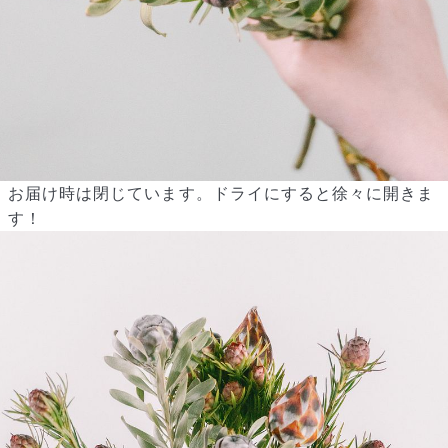
お届け時は閉じています。ドライにすると徐々に開きま
す！
よくある質問
Q. 毎月自動でお花が届くサービスですか？
いいえ、毎月自動でお届けするサービスではありません。好きな時
に好きな花をご注文いただけます。
Q. 配送できないエリアはありますか？
ただいま沖縄・離島エリアへの配送には対応しておりません。ご了
承ください。
Q. 配送日時は指定できますか？
お花をベストなタイミングで発送しているため、お届け日の指定は
できません。受け取り時間帯は、発送後にクロネコヤマトのアプリ