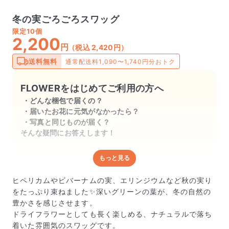
冬の実ごろごろスワッグ
限定
10個
2,200
円
（税込 2,420円）
送料無料
通常配送料1,090〜1,740円分おトク
FLOWERをはじめてご利用の方へ
どんな梱包で届くの？
届いたお花に元気がなかったら？
写真と同じものが届く？
そんな疑問にお答えします！
もっと見る
どんな梱包で届くの？
出荷前に水揚げ（花が水を吸いやすくなる処理）を施
ヒペリカムやビバーナムの実、エリンジウムなど秋の実り
し、専用ボックスに丁寧に梱包してお届けしています。
をたっぷり束ねました✨深いグリーンの葉が、冬の自然の
きゅっとまとめられて一見窮屈そうに見えますが、輸送
豊かさを感じさせます。
中の衝撃による折れや擦れを軽減する効果があります。
ドライフラワーとしても長く楽しめる、ナチュラルで落ち
着いた雰囲気のスワッグです。