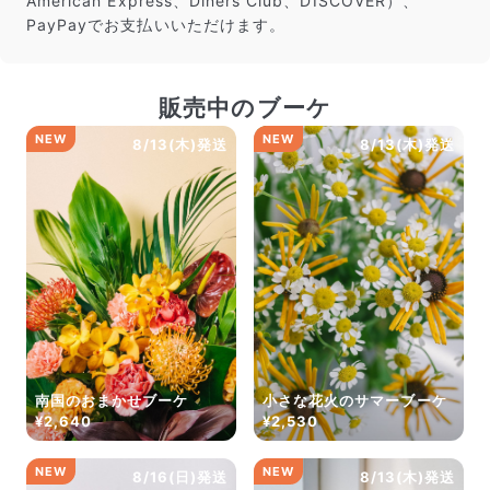
American Express、Diners Club、DISCOVER）、
だけ写真のイメージに近いものをお届けできるように人
PayPayでお支払いいただけます。
の目でチェックをしています。
販売中のブーケ
NEW
NEW
8/13(木)発送
8/13(木)発送
よくある質問
Q. 毎月自動でお花が届くサービスですか？
いいえ、毎月自動でお届けするサービスではありません。好
南国のおまかせブーケ
小さな花火のサマーブーケ
きな時に好きな花をご注文いただけます。
¥2,640
¥2,530
Q. 配送できないエリアはありますか？
ただいま沖縄・離島エリアへの配送には対応しておりませ
NEW
NEW
8/16(日)発送
8/13(木)発送
ん。ご了承ください。