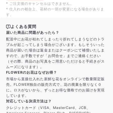
届いたお花に元気がなかったら？
* ご注文後のキャンセルはできません。
もし届いたお花に「枯れている」「折れている」などの
* 仕入れの都合上、花材の一部が変更になる場合がありま
不備があった場合は、些細なことでもお気軽にサポート
す。
までご連絡ください。ご返金にて補償いたします。
よくある質問
届いた商品に問題があったら？
配送中にお花が枯れてしまったり折れてしまうなどのトラ
ブルが起こってしまう場合がございます。もしそういった
商品が届いた場合は返金またはクーポンにて補償いたしま
すので、お手数ですが「お問合せ」までご連絡ください
（その際、商品のお写真をご用意いただけると手続きがス
ムーズになります）。
FLOWERのお花はなぜお得？
市場から直接仕入れた新鮮な花をオンラインで数量限定販
売。FLOWER独自の販売方式で、花の廃棄を限りなく０
に。ロスがないから、ずっとお得な価格でのお届けを実現
写真と同じものが届く？
しています。
商品ページに掲載している写真は、実際にお届けする商
対応している決済方法は？
品を撮影したものです。お花は生き物なので、どうして
クレジットカード（VISA、MasterCard、JCB、
も色味やサイズ・咲き方に個体差はありますが、できる