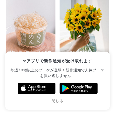
Q. 配送日時は指定できますか？
お花をベストなタイミングで発送しているため、お届け日の
指定はできません。受け取り時間帯は、発送後にクロネコヤ
マトのアプリから変更可能です。
Q. 注文後にキャンセルできますか？
ご注文後一定時間内であればキャンセル可能です。
鉢植え用「国産ヒノキのマ
たっぷりミニひまわり
ルチング」
（19〜20本入り）
✨アプリで新作通知が受け取れます
¥1,540
¥2,552
毎週70種以上のブーケが登場！新作通知で人気ブーケ
を買い逃しません。
販売中のブーケ一覧へ
閉じる