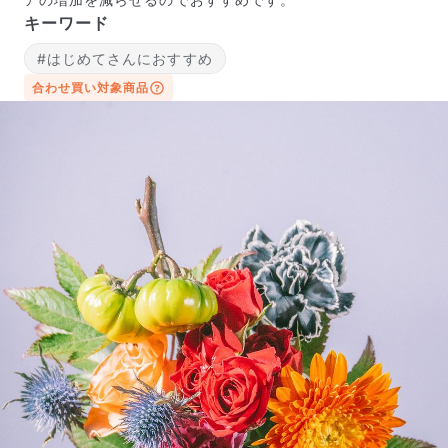
キーワード
#はじめてさんにおすすめ
合わせ買い対象商品
よくある質問
Q. 毎月自動でお花が届くサービスですか？
いいえ、毎月自動でお届けするサービスではありません。好
きな時に好きな花をご注文いただけます。
Q. 配送できないエリアはありますか？
ただいま沖縄・離島エリアへの配送には対応しておりませ
ん。ご了承ください。
Q. 配送日時は指定できますか？
お花をベストなタイミングで発送しているため、お届け日の
指定はできません。受け取り時間帯は、発送後にクロネコヤ
マトのアプリから変更可能です。
Q. 注文後にキャンセルできますか？
ご注文後一定時間内であればキャンセル可能です。