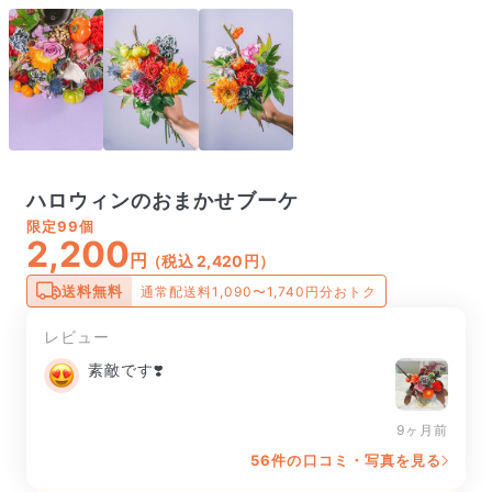
ハロウィンのおまかせブーケ
限定
99個
2,200
円
（税込 2,420円）
送料無料
通常配送料1,090〜1,740円分おトク
レビュー
素敵です❣️
9ヶ月前
56件の口コミ・写真を見る