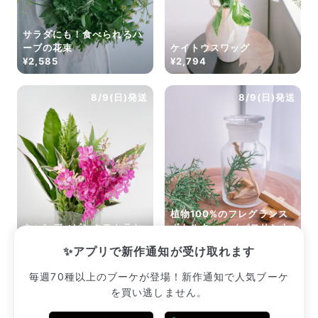
サラダにも！食べられるハ
ーブの花束
ケイトウスワッグ
¥2,585
¥2,794
8/9(日)発送
8/9(日)発送
植物100%のフレグランス
キャンディピンクモカラと
ボトルキット（パロサント
リゾートグリーン
と森の香り）
✨アプリで新作通知が受け取れます
¥2,420
¥2,640
毎週70種以上のブーケが登場！新作通知で人気ブーケ
を買い逃しません。
販売中のブーケ一覧へ