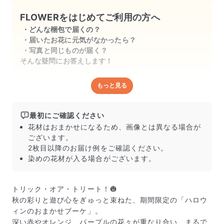
FLOWERをはじめてご利用の方へ
どんな梱包で届くの？
届いたお花に元気がなかったら？
写真と同じものが届く？
そんな疑問にお答えします！
もっと見る
どんな梱包で届くの？
出荷前に水揚げ（花が水を吸いやすくなる処理）を施
し、専用ボックスに丁寧に梱包してお届けしています。
最初にご確認ください
きゅっとまとめられて一見窮屈そうに見えますが、輸送
花材はおまかせになるため、画像とは異なる場合が
中の衝撃による折れや擦れを軽減する効果があります。
ございます。
2枚目以降のお届け例をご確認ください。
染めの花材が入る場合がございます。
トリック・オア・トリート！🎃
秋の彩りと遊び心をぎゅっと束ねた、期間限定の「ハロウ
ィンのおまかせブーケ」。
深い赤やオレンジ、パープルの花々が重なり合い、まるで