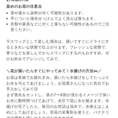
染めのお花の注意点
茎や葉から染料が付く可能性があります。
手についた場合せっけんでよく洗えば落ちます。
衣類や家具などに付くと落ちない可能性があるのでご注
意ください。
💡スワッグとして楽しむ場合は、届いてすぐにドライにす
るときれいな状態で仕上がります。フレッシュな状態で、
香りなどを楽しんでからスワッグにするのもおすすめ。ぜ
ひお好みでアレンジしてみて。
写真と同じものが届く？
商品ページに掲載している写真は、実際にお届けする商
＼花が届いたらすぐにやってみて！水揚げの方法✂️／
品を撮影したものです。お花は生き物なので、どうして
も色味やサイズ・咲き方に個体差はありますが、できる
お花は長旅でお疲れぎみ。届いたら水揚げをしてたっぷり
だけ写真のイメージに近いものをお届けできるように人
お水を与えてあげましょう。お花屋さんになった気分でお
の目でチェックをしています。
手入れしてみて😉
まず茎先をカットし、茎の7〜8割が浸かるイメージで深い
お水に数時間つけてあげて。水圧で花に水が届きます。水
揚げが完了したら、毎日のお世話は浅水で。水換えはこま
めにしてあげましょう。切花の栄養剤を使うと、バクテリ
アの増加を減らせるのでおすすめです。