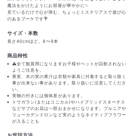
魔法をかけたようにお部屋が華やかに✨
見ているだけで心が弾む、ちょっとミステリアスで遊び心
のあるブーケです💐
サイズ・本数
長さ40cmほど。8〜9本
商品特性
⚠️全て観賞用になりますお子様やペットが誤飲されない
ようご注意を。
果実、木の実の果汁は衣類や家具に付着すると取り除く
事が出来ない事があります。取り扱いに注意してくださ
い。
届いたお花に元気がなかったら？
実物の付きには個体差があります。
もし届いたお花に「枯れている」「折れている」などの
トウガラシ(またはコニカル)やハイブリッドスターチス
不備があった場合は、些細なことでもお気軽にサポート
などサブのお花は一部おまかせになります。ブルニアや
までご連絡ください。ご返金にて補償いたします。
リューカデンドロンなど実のようなネイティブフラワー
が入ることも
お世話方法