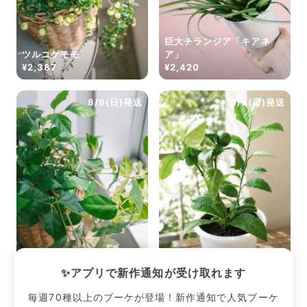
巨大チランジア「キアネ
ツルコケモモ
ア」
¥2,387
¥2,420
8/9(日)発送
8/9(日)発送
グレープアイビー
レモンの木
✨アプリで新作通知が受け取れます
¥2,420
¥2,915
毎週70種以上のブーケが登場！新作通知で人気ブーケ