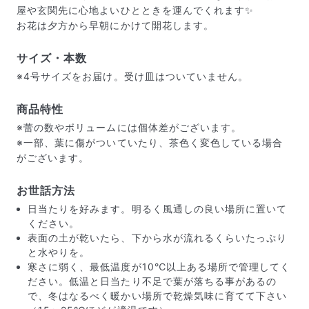
屋や玄関先に心地よいひとときを運んでくれます✨
お花は夕方から早朝にかけて開花します。
サイズ・本数
※4号サイズをお届け。受け皿はついていません。
商品特性
※蕾の数やボリュームには個体差がございます。
※一部、葉に傷がついていたり、茶色く変色している場合
がございます。
お世話方法
日当たりを好みます。明るく風通しの良い場所に置いて
ください。
届いたお花に元気がなかったら？
表面の土が乾いたら、下から水が流れるくらいたっぷり
もし届いたお花に「枯れている」「折れている」などの
と水やりを。
不備があった場合は、些細なことでもお気軽にサポート
寒さに弱く、最低温度が10℃以上ある場所で管理してく
までご連絡ください。ご返金にて補償いたします。
ださい。低温と日当たり不足で葉が落ちる事があるの
で、冬はなるべく暖かい場所で乾燥気味に育てて下さい