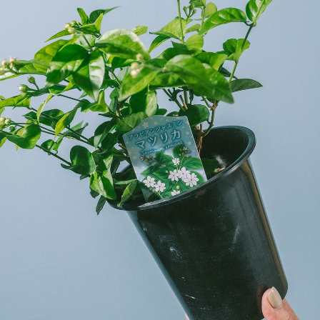
よくある質問
Q. 毎月自動でお花が届くサービスですか？
いいえ、毎月自動でお届けするサービスではありません。好
きな時に好きな花をご注文いただけます。
Q. 配送できないエリアはありますか？
ただいま沖縄・離島エリアへの配送には対応しておりませ
ん。ご了承ください。
Q. 配送日時は指定できますか？
お花をベストなタイミングで発送しているため、お届け日の
指定はできません。受け取り時間帯は、発送後にクロネコヤ
マトのアプリから変更可能です。
Q. 注文後にキャンセルできますか？
ご注文後一定時間内であればキャンセル可能です。