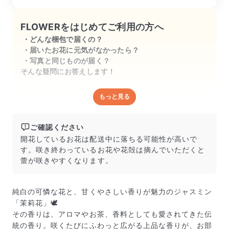
FLOWERをはじめてご利用の方へ
どんな梱包で届くの？
届いたお花に元気がなかったら？
写真と同じものが届く？
そんな疑問にお答えします！
もっと見る
どんな梱包で届くの？
出荷前に水揚げ（花が水を吸いやすくなる処理）を施
し、専用ボックスに丁寧に梱包してお届けしています。
ご確認ください
きゅっとまとめられて一見窮屈そうに見えますが、輸送
開花しているお花は配送中に落ちる可能性が高いで
中の衝撃による折れや擦れを軽減する効果があります。
す。咲き終わっているお花や花殻は摘んでいただくと
蕾が咲きやすくなります。
純白の可憐な花と、甘くやさしい香りが魅力のジャスミン
「茉莉花」🕊️
その香りは、アロマやお茶、香料としても愛されてきた伝
統の香り。咲くたびにふわっと広がる上品な香りが、お部