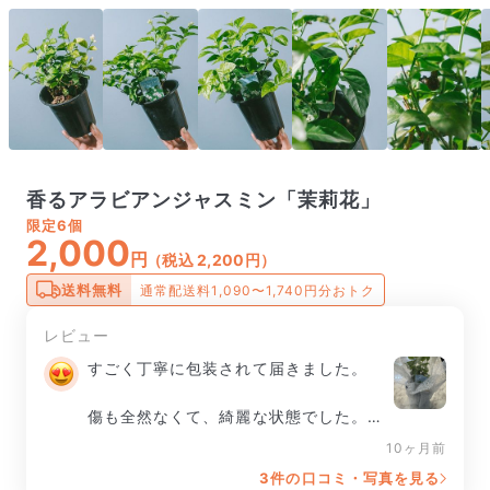
香るアラビアンジャスミン「茉莉花」
限定
6個
2,000
円
（税込 2,200円）
送料無料
通常配送料1,090〜1,740円分おトク
レビュー
すごく丁寧に包装されて届きました。

傷も全然なくて、綺麗な状態でした。

10ヶ月前
育てるのが楽しみです。
3件の口コミ・写真を見る