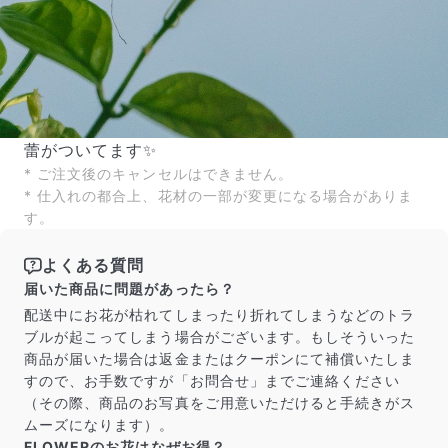
蕾がついてます✨
* ご注文後のキャンセルはできません。
* 仕入れの都合上、花材の一部が変更になる場合がありま
す。
よくある質問
届いた商品に問題があったら？
配送中にお花が枯れてしまったり折れてしまうなどのトラ
ブルが起こってしまう場合がございます。もしそういった
商品が届いた場合は返金またはクーポンにて補償いたしま
すので、お手数ですが「お問合せ」までご連絡ください
（その際、商品のお写真をご用意いただけると手続きがス
ムーズになります）。
FLOWERのお花はなぜお得？