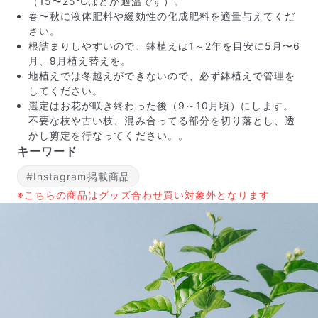
（15〜25℃ほどが適温です）。
春〜秋に液体肥料や緩効性の化成肥料を適量与えてくだ
さい。
根詰まりしやすいので、鉢植えは1～2年を目安に5月〜6
月、9月植え替えを。
地植えでは冬越えができないので、必ず鉢植えで管理を
してください。
選定はお花が咲き終わった後（9～10月頃）にします。
不要な枝や古い枝、混み合ってる部分を切り落とし、透
かし剪定を行なってください。 。
キーワード
写真と同じものが届く？
#Instagram掲載商品
商品ページに掲載している写真は、実際にお届けする商
※こちらの商品はグッズ合わせ買い対象外となります
品を撮影したものです。お花は生き物なので、どうして
も色味やサイズ・咲き方に個体差はありますが、できる
だけ写真のイメージに近いものをお届けできるように人
の目でチェックをしています。