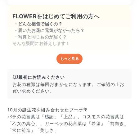
10月生まれの母の月命日。

FLOWERをはじめてご利用の方へ
どんな梱包で届くの？
天国から笑って見てくれてる気がしま
届いたお花に元気がなかったら？
す。
写真と同じものが届く？
そんな疑問にお答えします！
もっと見る
どんな梱包で届くの？
出荷前に水揚げ（花が水を吸いやすくなる処理）を施
し、専用ボックスに丁寧に梱包してお届けしています。
最初にお読みください
きゅっとまとめられて一見窮屈そうに見えますが、輸送
お花の種類は毎回おまかせになります。ご確認の上お
中の衝撃による折れや擦れを軽減する効果があります。
買い求めください。
10月の誕生花を組み合わせたブーケ💐
バラの花言葉は「感謝」「上品」、コスモスの花言葉は
「乙女の真心」、ガーベラの花言葉は「希望」「前向き」
「常に前進」「美しさ」