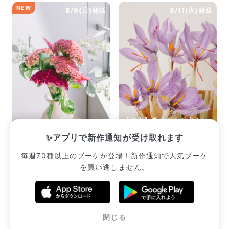
NEW
8/9(日)発送
8/11(火)発送
【産直】希少！土も水もい
ケイトウスワッグ
らない「サフランの球根」
✨アプリで新作通知が受け取れます
¥2,794
¥2,420
毎週70種以上のブーケが登場！新作通知で人気ブーケ
を買い逃しません。
販売中のブーケ一覧へ
閉じる