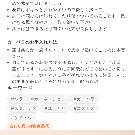
めの水量で活けましょう。
花首はポキッと折れやすいので優しく扱って。
外側の花びらは汚れていたり傷がついていることも。気
になる場合はやさしく取り除いて下さい。
葉っぱはできるだけ間引いた方が長保ちします。
ガーベラのお手入れ方法
茎は柔らかく腐りやすいので浅水で活けてこまめに水替
えを。
俯いているお花をつける個体も。ピンとさせたい時は、
茎がまっすぐになるように新聞紙などでで巻いて水切り
写真と同じものが届く？
しましょう。巻くときに茎が折れないように注意。あり
商品ページに掲載している写真は、実際にお届けする商
のままで高いところに飾って楽しむのも◎
品を撮影したものです。お花は生き物なので、どうして
キーワード
も色味やサイズ・咲き方に個体差はありますが、できる
#バラ
#カーネーション
#ガーベラ
だけ写真のイメージに近いものをお届けできるように人
の目でチェックをしています。
#スターチス
#ユーカリ
#コスモス
#ケイトウ
合わせ買い対象商品