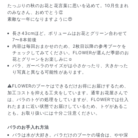
たっぷりの秋のお花と花言葉に思いを込めて。10月生まれ
のみなさん、おめでとう👏
素敵な一年になりますように😍
長さ43cmほど。ボリュームはお花とグリーン合わせて
7〜8本前後
内容は毎回おまかせのため、2枚目以降の参考ブーケを
チェックしてみてください。FLOWERが選んだ季節のお
花とグリーンをお楽しみに☺️
バラ、ガーベラのサイズがは小さかったり、大きかった
り写真と異なる可能性があります。
⚠️FLOWERのブーケはできるだけお得にお届けするため、
加工コストを抑える工夫をしています。通常お花屋さんで
は、バラのトゲの処理をしていますが、FLOWERでは仕入
届いたお花に元気がなかったら？
れたままに近い状態でお届けしているため、トゲがあるこ
もし届いたお花に「枯れている」「折れている」などの
とも。お取り扱いには十分ご注意ください。
不備があった場合は、些細なことでもお気軽にサポート
までご連絡ください。ご返金にて補償いたします。
バラのお手入れ方法
バラは水が大好き。バラだけのブーケの場合は、やや深