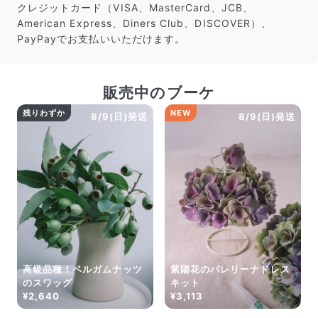
クレジットカード（VISA、MasterCard、JCB、
American Express、Diners Club、DISCOVER）、
PayPayでお支払いいただけます。
販売中のブーケ
残りわずか
NEW
8/9(日)発送
8/9(日)発送
高級品種！ベルガムナッツ
紫陽花のバレリーナドレス
のスワッグ
キット
¥2,640
¥3,113