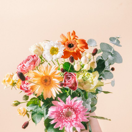
よくある質問
Q. 毎月自動でお花が届くサービスですか？
いいえ、毎月自動でお届けするサービスではありません。好
きな時に好きな花をご注文いただけます。
Q. 配送できないエリアはありますか？
ただいま沖縄・離島エリアへの配送には対応しておりませ
ん。ご了承ください。
Q. 配送日時は指定できますか？
お花をベストなタイミングで発送しているため、お届け日の
指定はできません。受け取り時間帯は、発送後にクロネコヤ
マトのアプリから変更可能です。
Q. 注文後にキャンセルできますか？
ご注文後一定時間内であればキャンセル可能です。