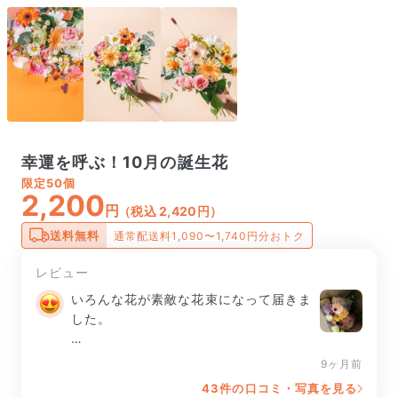
幸運を呼ぶ！10月の誕生花
限定
50個
2,200
円
（税込 2,420円）
送料無料
通常配送料1,090〜1,740円分おトク
レビュー
いろんな花が素敵な花束になって届きま
した。

ありがとうございます😊

9ヶ月前
43件の口コミ・写真を見る
幸運が届いた感じです！
