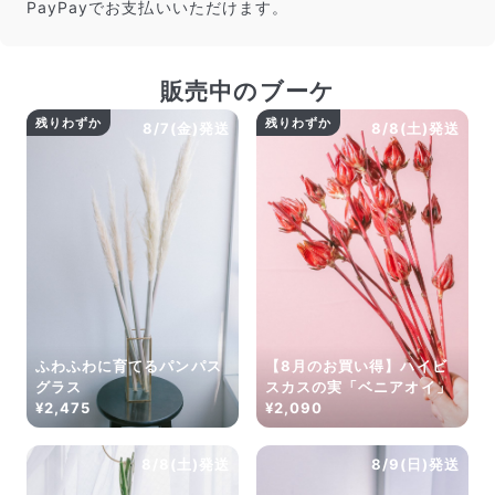
PayPayでお支払いいただけます。
販売中のブーケ
残りわずか
残りわずか
8/7(金)発送
8/8(土)発送
ふわふわに育てるパンパス
【8月のお買い得】ハイビ
グラス
スカスの実「ベニアオイ」
¥2,475
¥2,090
8/8(土)発送
8/9(日)発送