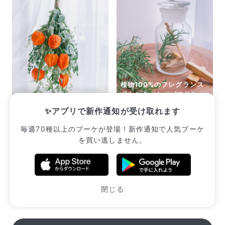
植物100%のフレグランス
ボトルキット（パロサント
実りの鬼灯スワッグ
と森の香り）
✨アプリで新作通知が受け取れます
¥2,893
¥2,640
毎週70種以上のブーケが登場！新作通知で人気ブーケ
を買い逃しません。
販売中のブーケ一覧へ
閉じる