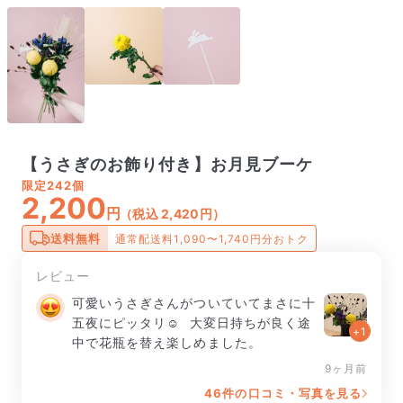
【うさぎのお飾り付き】お月見ブーケ
限定
242個
2,200
円
（税込 2,420円）
送料無料
通常配送料1,090〜1,740円分おトク
レビュー
可愛いうさぎさんがついていてまさに十
五夜にピッタリ☺️  大変日持ちが良く途
+1
中で花瓶を替え楽しめました。
9ヶ月前
46件の口コミ・写真を見る