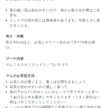
茎の細い花は折れやすいので、箱から取り出す際はご注
意を。
リンドウの色や形には個体差があります。写真と少し異
なることも。
長さ・本数
長さ40cmほど。お花とグリーン合わせて9〜10本お届
け。
ブーケ内容
マム / ススキ / リンドウ / ワレモコウ
マムのお世話方法
届いたお花に元気がなかったら？
お花に水が届くよう、葉っぱは間引きましょう
もし届いたお花に「枯れている」「折れている」などの
花首が折れやすいので優しく扱って
不備があった場合は、些細なことでもお気軽にサポート
茎の下から1〜2cmくらいのところで手でポキっと折っ
までご連絡ください。ご返金にて補償いたします。
てあげると水を吸水しやすくなります（うまく折れない
時はハサミでカットしてください）。
しっかり深水で2〜4時間ほど水揚げをした後は浅めの水