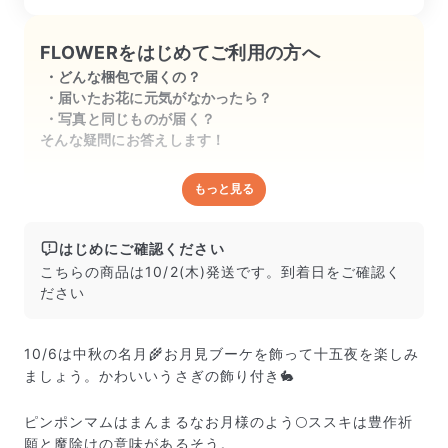
FLOWERをはじめてご利用の方へ
どんな梱包で届くの？
届いたお花に元気がなかったら？
写真と同じものが届く？
そんな疑問にお答えします！
もっと見る
どんな梱包で届くの？
出荷前に水揚げ（花が水を吸いやすくなる処理）を施
し、専用ボックスに丁寧に梱包してお届けしています。
はじめにご確認ください
きゅっとまとめられて一見窮屈そうに見えますが、輸送
こちらの商品は10/2(木)発送です。到着日をご確認く
中の衝撃による折れや擦れを軽減する効果があります。
ださい
10/6は中秋の名月🌾お月見ブーケを飾って十五夜を楽しみ
ましょう。かわいいうさぎの飾り付き🐇
ピンポンマムはまんまるなお月様のよう🌕ススキは豊作祈
願と魔除けの意味があるそう。