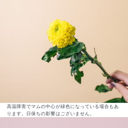
よくある質問
Q. 毎月自動でお花が届くサービスですか？
いいえ、毎月自動でお届けするサービスではありません。好
きな時に好きな花をご注文いただけます。
Q. 配送できないエリアはありますか？
ただいま沖縄・離島エリアへの配送には対応しておりませ
ん。ご了承ください。
Q. 配送日時は指定できますか？
お花をベストなタイミングで発送しているため、お届け日の
高温障害でマムの中心が緑色になっている場合もあ
指定はできません。受け取り時間帯は、発送後にクロネコヤ
ります。日保ちの影響はございません。
マトのアプリから変更可能です。
Q. 注文後にキャンセルできますか？
ご注文後一定時間内であればキャンセル可能です。