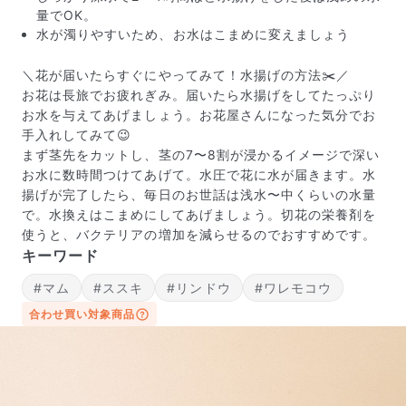
量でOK。
水が濁りやすいため、お水はこまめに変えましょう
＼花が届いたらすぐにやってみて！水揚げの方法✂️／
お花は長旅でお疲れぎみ。届いたら水揚げをしてたっぷり
お水を与えてあげましょう。お花屋さんになった気分でお
手入れしてみて😉
まず茎先をカットし、茎の7〜8割が浸かるイメージで深い
お水に数時間つけてあげて。水圧で花に水が届きます。水
揚げが完了したら、毎日のお世話は浅水〜中くらいの水量
で。水換えはこまめにしてあげましょう。切花の栄養剤を
写真と同じものが届く？
使うと、バクテリアの増加を減らせるのでおすすめです。
商品ページに掲載している写真は、実際にお届けする商
キーワード
品を撮影したものです。お花は生き物なので、どうして
も色味やサイズ・咲き方に個体差はありますが、できる
#マム
#ススキ
#リンドウ
#ワレモコウ
だけ写真のイメージに近いものをお届けできるように人
合わせ買い対象商品
の目でチェックをしています。