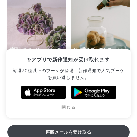
紫陽花のバレリーナドレス
ヒバ香るブラウンコットン
キット
のメディシンボトルキット
✨アプリで新作通知が受け取れます
¥3,113
¥3,300
毎週70種以上のブーケが登場！新作通知で人気ブーケ
を買い逃しません。
販売中のブーケ一覧へ
閉じる
再販メールを受け取る