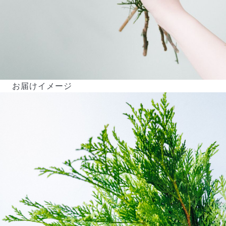
お届けイメージ
よくある質問
Q. 毎月自動でお花が届くサービスですか？
いいえ、毎月自動でお届けするサービスではありません。好
きな時に好きな花をご注文いただけます。
Q. 配送できないエリアはありますか？
ただいま沖縄・離島エリアへの配送には対応しておりませ
ん。ご了承ください。
Q. 配送日時は指定できますか？
お花をベストなタイミングで発送しているため、お届け日の
指定はできません。受け取り時間帯は、発送後にクロネコヤ
マトのアプリから変更可能です。
Q. 注文後にキャンセルできますか？
ご注文後一定時間内であればキャンセル可能です。