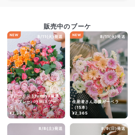
販売中のブーケ
NEW
NEW
8/11(火)発送
8/11(火)発送
フローリストfumiya厳選
「スプレーバラMIXブー
生産者さん応援ガーベラ
ケ」
（15本）
¥2,365
¥2,365
8/8(土)発送
8/9(日)発送