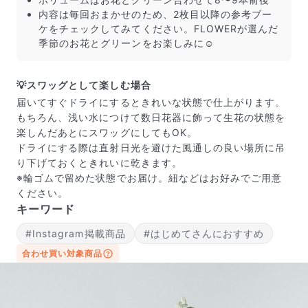
内容は毎回おまかせのため、2枚目以降の参考ブー
ケをチェックしてみてください。FLOWERが選んだ
季節のお花とグリーンをお楽しみに☺️
💡スワッグとして楽しむ場合
届いてすぐドライにするときれいな状態で仕上がります。
もちろん、浅い水につけて数日花器に飾って生花の状態を
楽しんだあとにスワッグにしてもOK。
ドライにする際は直射日光を避けた風通しの良い場所に吊
り下げておくときれいに乾きます。
※輪ゴムで留めた状態でお届け。紐などはお好みでご用意
ください。
キーワード
届いたお花に元気がなかったら？
#Instagram掲載商品
#はじめてさんにおすすめ
もし届いたお花に「枯れている」「折れている」などの
合わせ買い対象商品
不備があった場合は、些細なことでもお気軽にサポート
までご連絡ください。ご返金にて補償いたします。