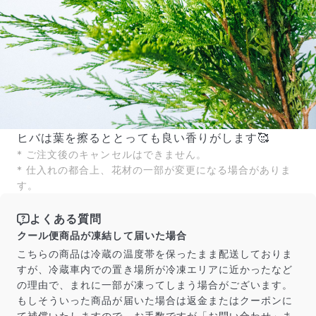
ヒバは葉を擦るととっても良い香りがします🥰
* ご注文後のキャンセルはできません。
* 仕入れの都合上、花材の一部が変更になる場合がありま
す。
よくある質問
クール便商品が凍結して届いた場合
こちらの商品は冷蔵の温度帯を保ったまま配送しておりま
すが、冷蔵車内での置き場所が冷凍エリアに近かったなど
の理由で、まれに一部が凍ってしまう場合がございます。
もしそういった商品が届いた場合は返金またはクーポンに
て補償いたしますので、お手数ですが「お問い合わせ」ま