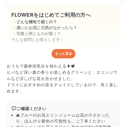
FLOWERをはじめてご利用の方へ
どんな梱包で届くの？
届いたお花に元気がなかったら？
写真と同じものが届く？
そんな疑問にお答えします！
もっと見る
どんな梱包で届くの？
出荷前に水揚げ（花が水を吸いやすくなる処理）を施
おうちで森林浴気分を味わえる🌲🕊
し、専用ボックスに丁寧に梱包してお届けしています。
ヒバなど深い森の香りが楽しめるグリーンと、エリンジウ
きゅっとまとめられて一見窮屈そうに見えますが、輸送
ムなど涼しげな花を合わせました。
中の衝撃による折れや擦れを軽減する効果があります。
ドライにおすすめの花をチョイスしているので、長く楽し
めます。
ご確認ください
⚠️ブルーのお花エリンジュームは花が小さかった
り、ほんのり紫色の可能性も。ご了承ください
ボリュームはお花とグリーン合わせて8〜9本前後