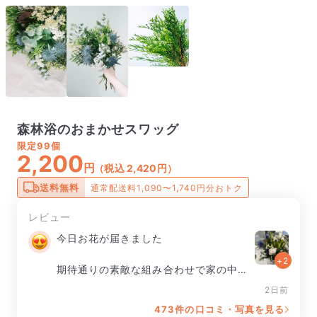
森林浴のおまかせスワッグ
限定
99個
2,200
円
（税込 2,420円）
送料無料
通常配送料1,090〜1,740円分おトク
レビュー
今日お花が届きました

+2
期待通りの素敵な組み合わせで家の中が
華やかになりました

2日前
473件の口コミ・写真を見る
ありがとうございました💐