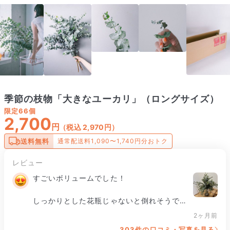
季節の枝物「大きなユーカリ」（ロングサイズ）
限定
66個
2,700
円
（税込 2,970円）
送料無料
通常配送料1,090〜1,740円分おトク
レビュー
すごいボリュームでした！

しっかりとした花瓶じゃないと倒れそうで
す…

2ヶ月前
303件の口コミ・写真を見る