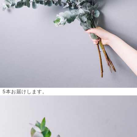
よくある質問
Q. 毎月自動でお花が届くサービスですか？
5本お届けします。
いいえ、毎月自動でお届けするサービスではありません。好きな時
に好きな花をご注文いただけます。
Q. 配送できないエリアはありますか？
ただいま沖縄・離島エリアへの配送には対応しておりません。ご了
承ください。
Q. 配送日時は指定できますか？
お花をベストなタイミングで発送しているため、お届け日の指定は
できません。受け取り時間帯は、発送後にクロネコヤマトのアプリ