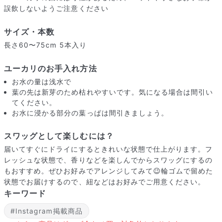
誤飲しないようご注意ください
サイズ・本数
長さ60〜75cm 5本入り
ユーカリのお手入れ方法
お水の量は浅水で
葉の先は新芽のため枯れやすいです。気になる場合は間引い
てください。
お水に浸かる部分の葉っぱは間引きましょう。
スワッグとして楽しむには？
届いてすぐにドライにするときれいな状態で仕上がります。フ
レッシュな状態で、香りなどを楽しんでからスワッグにするの
届いたお花に元気がなかったら？
もおすすめ。ぜひお好みでアレンジしてみて😉輪ゴムで留めた
もし届いたお花に「枯れている」「折れている」などの不備が
状態でお届けするので、紐などはお好みでご用意ください。
あった場合は、些細なことでもお気軽にサポートまでご連絡く
キーワード
ださい。ご返金にて補償いたします。
#Instagram掲載商品