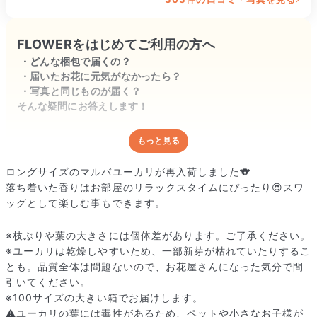
水揚げが終わったら、

何個かにわけて飾ります
FLOWERをはじめてご利用の方へ
どんな梱包で届くの？
届いたお花に元気がなかったら？
写真と同じものが届く？
そんな疑問にお答えします！
もっと見る
どんな梱包で届くの？
出荷前に水揚げ（花が水を吸いやすくなる処理）を施し、専用
ロングサイズのマルバユーカリが再入荷しました🐨
ボックスに丁寧に梱包してお届けしています。きゅっとまとめ
落ち着いた香りはお部屋のリラックスタイムにぴったり😍スワ
られて一見窮屈そうに見えますが、輸送中の衝撃による折れや
ッグとして楽しむ事もできます。
擦れを軽減する効果があります。
※枝ぶりや葉の大きさには個体差があります。ご了承ください。
※ユーカリは乾燥しやすいため、一部新芽が枯れていたりするこ
とも。品質全体は問題ないので、お花屋さんになった気分で間
引いてください。
※100サイズの大きい箱でお届けします。
⚠️ユーカリの葉には毒性があるため、ペットや小さなお子様が