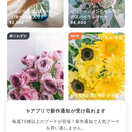
たっぷりミニひまわり
ピンクッションとセルリア
（19〜20本入り）
のスパイラルブーケ
¥2,552
¥4,400
残りわずか
NEW
8/10(月)発送
8/11(火)発送
【8月のお買い得】レモネ
希少ローズ「モーヴティア
ードひまわりのおまかせブ
ラ」
ーケ
✨アプリで新作通知が受け取れます
¥2,255
¥2,409
毎週70種以上のブーケが登場！新作通知で人気ブーケ
を買い逃しません。
販売中のブーケ一覧へ