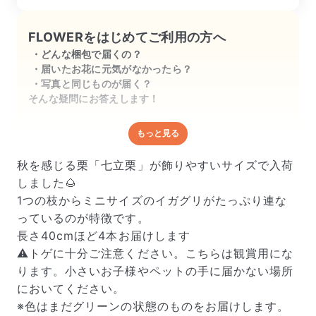
FLOWERをはじめてご利用の方へ
どんな梱包で届くの？
届いたお花に元気がなかったら？
写真と同じものが届く？
そんな疑問にお答えします！
もっと見る
どんな梱包で届くの？
出荷前に水揚げ（花が水を吸いやすくなる処理）を施
秋を感じる栗「七立栗」が飾りやすいサイズで入荷
し、専用ボックスに丁寧に梱包してお届けしています。
しました🌰
きゅっとまとめられて一見窮屈そうに見えますが、輸送
1つの枝からミニサイズのイガグリがたっぷり連な
中の衝撃による折れや擦れを軽減する効果があります。
っているのが特徴です。
長さ40cmほど4本お届けします
⚠️トゲに十分ご注意ください。こちらは観賞用にな
ります。小さいお子様やペットの手に届かない場所
においてください。
※色はまだグリーンの状態のものをお届けします。