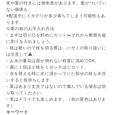
実や葉の付きには個体差があります。葉がついてい
ない個体も。
※配送中にイガグリが多少落ちてしまう可能性もあ
ります。
💡栗の枝のお手入れ方法
- まずは切り口を斜めにカット✂️それから断面を縦
に割りを入れましょう。
- 枝は硬いので枝を切る際は、ハサミの取り扱いに
は注意して⚠️
- お水の量花は器が倒れない程度に浅めでOK。
- 週に１回ほど枝を１センチほどカット。
- 水を替える時に水に浸かっていた部分の枝も水洗
いすると長持ちします。
届いたお花に元気がなかったら？
- 葉はあまり丈夫ではないので傷んでいる場合は切
もし届いたお花に「枯れている」「折れている」などの
り取ってください。
不備があった場合は、些細なことでもお気軽にサポート
- 実はドライでも楽しめます。（色の変色はありま
までご連絡ください。ご返金にて補償いたします。
す）
キーワード