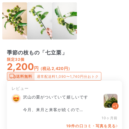
季節の枝もの「七立栗」
限定
32個
2,200
円
（税込 2,420円）
送料無料
通常配送料1,090〜1,740円分おトク
レビュー
沢山の栗がついていて嬉しいです

+1
今月、来月と来客が続くので

10ヶ月前
色付いていく様子を楽しみにしていきま
19件の口コミ・写真を見る
す。