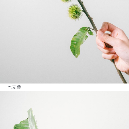
よくある質問
Q. 毎月自動でお花が届くサービスですか？
いいえ、毎月自動でお届けするサービスではありません。好
きな時に好きな花をご注文いただけます。
Q. 配送できないエリアはありますか？
七立栗
ただいま沖縄・離島エリアへの配送には対応しておりませ
ん。ご了承ください。
Q. 配送日時は指定できますか？
お花をベストなタイミングで発送しているため、お届け日の
指定はできません。受け取り時間帯は、発送後にクロネコヤ
マトのアプリから変更可能です。
Q. 注文後にキャンセルできますか？
ご注文後一定時間内であればキャンセル可能です。