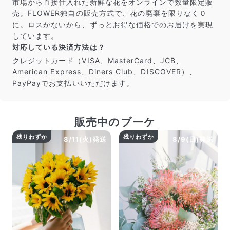
市場から直接仕入れた新鮮な花をオンラインで数量限定販
売。FLOWER独自の販売方式で、花の廃棄を限りなく０
に。ロスがないから、ずっとお得な価格でのお届けを実現
しています。
対応している決済方法は？
クレジットカード（VISA、MasterCard、JCB、
American Express、Diners Club、DISCOVER）、
PayPayでお支払いいただけます。
販売中のブーケ
残りわずか
残りわずか
8/11(火)発送
8/9(日)発送