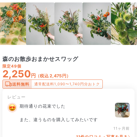
森のお散歩おまかせスワッグ
限定
49個
2,250
円
（税込 2,475円）
送料無料
通常配送料1,090〜1,740円分おトク
レビュー
期待通りの花束でした

また、違うものを購入してみたいです
11ヶ月前
11件の口コミ・写真を見る