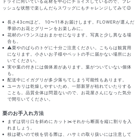
ドライに向いている花材を中心にチョイスしているので、フレ
ッシュな状態で楽しんだらスワッグにもチャレンジしてみて😉
長さ43cmほど。 10〜11本お届けします。FLOWERが選んだ
季節のお花とグリーンをお楽しみに。
花材のバランスはおまかせになります。写真と少し異なる場
合も。
⚠️栗やのばらのトゲに十分ご注意ください。こちらは観賞用
になります。小さいお子様やペットの手に届かない場所にお
いてください。
実や葉の付きには個体差があります。葉がついていない個体
も。
配送中にイガグリが多少落ちてしまう可能性もあります。
ユーカリは乾燥しやすいため、一部新芽が枯れていたりする
ことも。品質全体は問題ないので、お花屋さんになった気分
で間引いてください。
届いたお花に元気がなかったら？
もし届いたお花に「枯れている」「折れている」などの不備が
栗のお手入れ方法
あった場合は、些細なことでもお気軽にサポートまでご連絡く
まずは切り口を斜めにカット✂️それから断面を縦に割りを入
ださい。ご返金にて補償いたします。
れましょう。
枝は硬いので枝を切る際は、ハサミの取り扱いには注意して