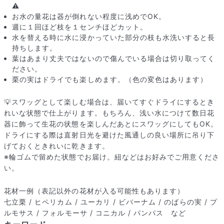
⚠️
お水の量花は器が倒れない程度に浅めでOK。
週に１回ほど枝を１センチほどカット。
水を替える時に水に浸かっていた部分の枝も水洗いすると長
持ちします。
葉はあまり丈夫ではないので傷んでいる場合は切り取ってく
ださい。
栗の実はドライでも楽しめます。（色の変色はあります）
💡スワッグとして楽しむ場合は、届いてすぐドライにするとき
れいな状態で仕上がります。もちろん、浅い水につけて数日花
器に飾って生花の状態を楽しんだあとにスワッグにしてもOK。
ドライにする際は直射日光を避けた風通しの良い場所に吊り下
写真と同じものが届く？
げておくときれいに乾きます。
商品ページに掲載している写真は、実際にお届けする商品を撮
※輪ゴムで留めた状態でお届け。紐などはお好みでご用意くださ
影したものです。お花は生き物なので、どうしても色味やサイ
い。
ズ・咲き方に個体差はありますが、できるだけ写真のイメージ
に近いものをお届けできるように人の目でチェックをしていま
花材一例（表記以外の花材が入る可能性もあります）
す。
七立栗 / ヒペリカム / ユーカリ / ビバーナム / のばらの実 / プ
ルモサス / フォルモーサ / コニカル / パンパス など