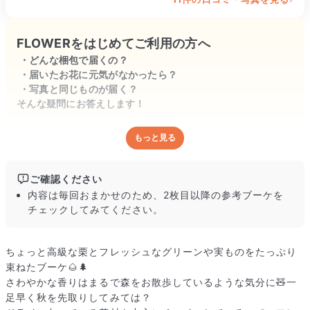
FLOWERをはじめてご利用の方へ
どんな梱包で届くの？
届いたお花に元気がなかったら？
写真と同じものが届く？
そんな疑問にお答えします！
もっと見る
どんな梱包で届くの？
出荷前に水揚げ（花が水を吸いやすくなる処理）を施し、専用
ボックスに丁寧に梱包してお届けしています。きゅっとまとめ
ご確認ください
られて一見窮屈そうに見えますが、輸送中の衝撃による折れや
内容は毎回おまかせのため、2枚目以降の参考ブーケを
擦れを軽減する効果があります。
チェックしてみてください。
ちょっと高級な栗とフレッシュなグリーンや実ものをたっぷり
束ねたブーケ🌰🌲
さわやかな香りはまるで森をお散歩しているような気分に🧸一
足早く秋を先取りしてみては？