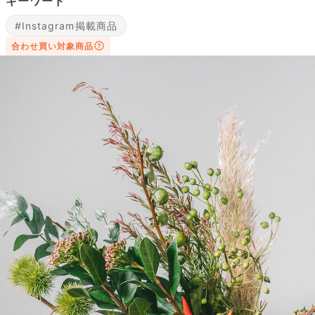
キーワード
#Instagram掲載商品
合わせ買い対象商品
よくある質問
Q. 毎月自動でお花が届くサービスですか？
いいえ、毎月自動でお届けするサービスではありません。好きな時
に好きな花をご注文いただけます。
Q. 配送できないエリアはありますか？
ただいま沖縄・離島エリアへの配送には対応しておりません。ご了
承ください。
Q. 配送日時は指定できますか？
お花をベストなタイミングで発送しているため、お届け日の指定は
できません。受け取り時間帯は、発送後にクロネコヤマトのアプリ