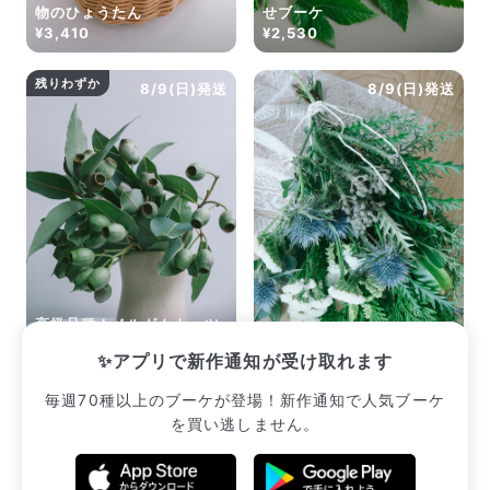
物のひょうたん
せブーケ
¥3,410
¥2,530
残りわずか
8/9(日)発送
8/9(日)発送
高級品種！ベルガムナッツ
のスワッグ
森林浴のおまかせスワッグ
✨アプリで新作通知が受け取れます
¥2,640
¥2,530
毎週70種以上のブーケが登場！新作通知で人気ブーケ
を買い逃しません。
販売中のブーケ一覧へ