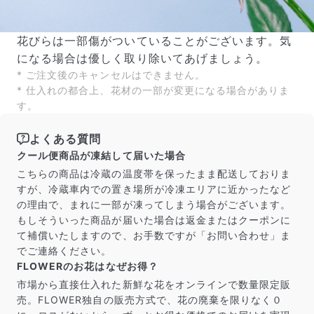
花びらは一部傷がついていることがございます。気
になる場合は優しく取り除いてあげましょう。
* ご注文後のキャンセルはできません。
* 仕入れの都合上、花材の一部が変更になる場合がありま
す。
よくある質問
よくある質問
Q. 毎月自動でお花が届くサービスですか？
クール便商品が凍結して届いた場合
いいえ、毎月自動でお届けするサービスではありません。好
きな時に好きな花をご注文いただけます。
こちらの商品は冷蔵の温度帯を保ったまま配送しておりま
Q. 配送できないエリアはありますか？
すが、冷蔵車内での置き場所が冷凍エリアに近かったなど
ただいま沖縄・離島エリアへの配送には対応しておりませ
の理由で、まれに一部が凍ってしまう場合がございます。
ん。ご了承ください。
もしそういった商品が届いた場合は返金またはクーポンに
Q. 配送日時は指定できますか？
て補償いたしますので、お手数ですが「お問い合わせ」ま
お花をベストなタイミングで発送しているため、お届け日の
でご連絡ください。
指定はできません。受け取り時間帯は、発送後にクロネコヤ
FLOWERのお花はなぜお得？
マトのアプリから変更可能です。
Q. 注文後にキャンセルできますか？
市場から直接仕入れた新鮮な花をオンラインで数量限定販
ご注文後一定時間内であればキャンセル可能です。
売。FLOWER独自の販売方式で、花の廃棄を限りなく０