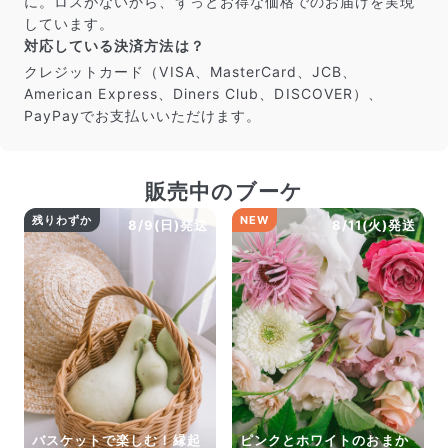
に。ロスがないから、ずっとお得な価格でのお届けを実現
しています。
対応している決済方法は？
クレジットカード（VISA、MasterCard、JCB、
American Express、Diners Club、DISCOVER）、
PayPayでお支払いいただけます。
販売中のブーケ
残りわずか
NEW
8/9(日)発送
8/11(火)発送
バスケットで楽しむ！縁起
ピンクとホワイトのおまか