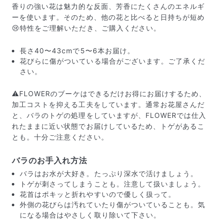
香りの強い花は魅力的な反面、芳香にたくさんのエネルギ
ーを使います。そのため、他の花と比べると日持ちが短め
😢特性をご理解いただき、ご購入ください。
長さ40〜43cmで5〜6本お届け。
花びらに傷がついている場合がございます。ご了承くだ
さい。
⚠️FLOWERのブーケはできるだけお得にお届けするため、
加工コストを抑える工夫をしています。通常お花屋さんだ
と、バラのトゲの処理をしていますが、FLOWERでは仕入
れたままに近い状態でお届けしているため、トゲがあるこ
とも。十分ご注意ください。
届いたお花に元気がなかったら？
バラのお手入れ方法
もし届いたお花に「枯れている」「折れている」などの
バラはお水が大好き。たっぷり深水で活けましょう。
不備があった場合は、些細なことでもお気軽にサポート
トゲが刺さってしまうことも。注意して扱いましょう。
までご連絡ください。ご返金にて補償いたします。
花首はポキッと折れやすいので優しく扱って。
外側の花びらは汚れていたり傷がついていることも。気
になる場合はやさしく取り除いて下さい。