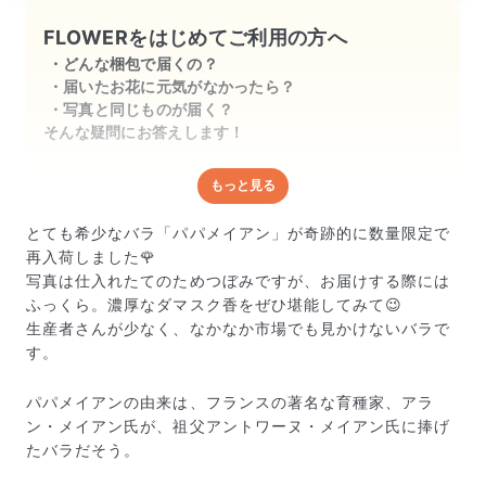
FLOWERをはじめてご利用の方へ
どんな梱包で届くの？
届いたお花に元気がなかったら？
写真と同じものが届く？
そんな疑問にお答えします！
もっと見る
どんな梱包で届くの？
出荷前に水揚げ（花が水を吸いやすくなる処理）を施
とても希少なバラ「パパメイアン」が奇跡的に数量限定で
し、専用ボックスに丁寧に梱包してお届けしています。
再入荷しました🌹
きゅっとまとめられて一見窮屈そうに見えますが、輸送
写真は仕入れたてのためつぼみですが、お届けする際には
中の衝撃による折れや擦れを軽減する効果があります。
ふっくら。濃厚なダマスク香をぜひ堪能してみて😉
生産者さんが少なく、なかなか市場でも見かけないバラで
す。
パパメイアンの由来は、フランスの著名な育種家、アラ
ン・メイアン氏が、祖父アントワーヌ・メイアン氏に捧げ
たバラだそう。