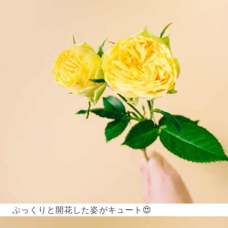
よくある質問
Q. 毎月自動でお花が届くサービスですか？
いいえ、毎月自動でお届けするサービスではありません。好
きな時に好きな花をご注文いただけます。
Q. 配送できないエリアはありますか？
ただいま沖縄・離島エリアへの配送には対応しておりませ
ん。ご了承ください。
Q. 配送日時は指定できますか？
お花をベストなタイミングで発送しているため、お届け日の
指定はできません。受け取り時間帯は、発送後にクロネコヤ
ぷっくりと開花した姿がキュート😍
マトのアプリから変更可能です。
Q. 注文後にキャンセルできますか？