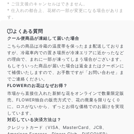
* ご注文後のキャンセルはできません。
* 仕入れの都合上、花材の一部が変更になる場合がありま
す。
よくある質問
クール便商品が凍結して届いた場合
こちらの商品は冷蔵の温度帯を保ったまま配送しておりま
すが、冷蔵車内での置き場所が冷凍エリアに近かったなど
の理由で、まれに一部が凍ってしまう場合がございます。
もしそういった商品が届いた場合は返金またはクーポンに
て補償いたしますので、お手数ですが「お問い合わせ」ま
でご連絡ください。
FLOWERのお花はなぜお得？
市場から直接仕入れた新鮮な花をオンラインで数量限定販
売。FLOWER独自の販売方式で、花の廃棄を限りなく０
に。ロスがないから、ずっとお得な価格でのお届けを実現
しています。
対応している決済方法は？
クレジットカード（VISA、MasterCard、JCB、
American Express、Diners Club、DISCOVER）、