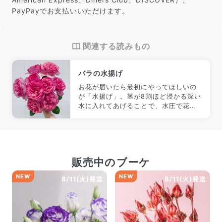
PayPayでお支払いいただけます。
関連する読みもの
バラの水揚げ
お花が届いたら最初にやってほしいの
が「水揚げ」。茎が8割ほど浸かる深い
水に入れてあげることで、水圧で花に
水が届きやすくなります。
販売中のブーケ
NEW
NEW
8/11(火)発送
8/11(火)発送