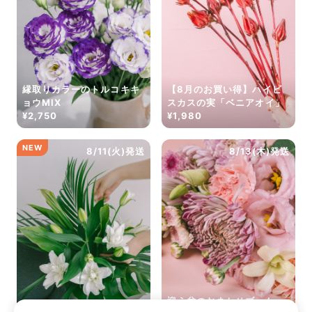
縁取りカラーのトルコキキ
【8月のお買い得】ハイビ
ョウMIX
スカスの実「ベニアオイ」
¥2,750
¥1,980
NEW
8/11(火)発送
8/13(木)発送
迎え盆のおまかせブーケ