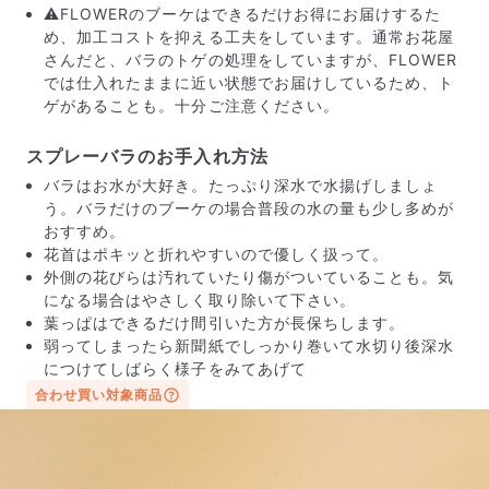
⚠️FLOWERのブーケはできるだけお得にお届けするた
め、加工コストを抑える工夫をしています。通常お花屋
さんだと、バラのトゲの処理をしていますが、FLOWER
では仕入れたままに近い状態でお届けしているため、ト
ゲがあることも。十分ご注意ください。
スプレーバラのお手入れ方法
バラはお水が大好き。たっぷり深水で水揚げしましょ
う。バラだけのブーケの場合普段の水の量も少し多めが
おすすめ。
花首はポキッと折れやすいので優しく扱って。
外側の花びらは汚れていたり傷がついていることも。気
になる場合はやさしく取り除いて下さい。
葉っぱはできるだけ間引いた方が長保ちします。
弱ってしまったら新聞紙でしっかり巻いて水切り後深水
につけてしばらく様子をみてあげて
届いたお花に元気がなかったら？
合わせ買い対象商品
もし届いたお花に「枯れている」「折れている」などの
不備があった場合は、些細なことでもお気軽にサポート
までご連絡ください。ご返金にて補償いたします。