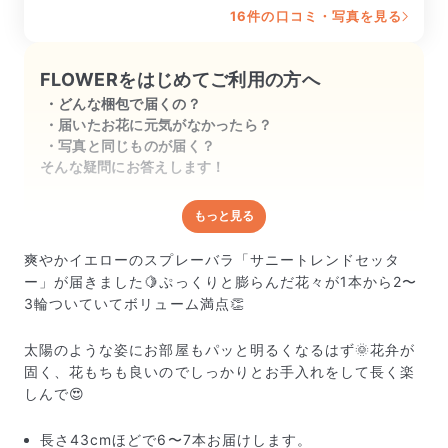
ざいました♪
16件の口コミ・写真を見る
FLOWERをはじめてご利用の方へ
どんな梱包で届くの？
届いたお花に元気がなかったら？
写真と同じものが届く？
そんな疑問にお答えします！
もっと見る
どんな梱包で届くの？
出荷前に水揚げ（花が水を吸いやすくなる処理）を施
爽やかイエローのスプレーバラ「サニートレンドセッタ
し、専用ボックスに丁寧に梱包してお届けしています。
ー」が届きました🍋ぷっくりと膨らんだ花々が1本から2〜
きゅっとまとめられて一見窮屈そうに見えますが、輸送
3輪ついていてボリューム満点👏
中の衝撃による折れや擦れを軽減する効果があります。
太陽のような姿にお部屋もパッと明るくなるはず🌞花弁が
固く、花もちも良いのでしっかりとお手入れをして長く楽
しんで😍
長さ43cmほどで6〜7本お届けします。