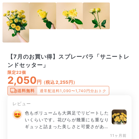
【7月のお買い得】スプレーバラ「サニートレ
ンドセッター」
限定
22個
2,050
円
（税込 2,255円）
送料無料
通常配送料1,090〜1,740円分おトク
レビュー
色もボリュームも大満足でリピートした
いくらいです。花びらが幾重にも重なり
ギュッと詰まった美しさと可愛さがあり
好きなタイプのバラです。ありがとうご
11ヶ月前