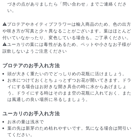
づきの点がありましたら「問い合わせ」までご連絡くださ
い。
⚠️プロテアやネイティブフラワーは輸入商品のため、色の出方
や咲き方が写真と少々異なることがございます。葉はほとんど
付いていなかったり、変色している場合も。ご了承ください。
⚠️ユーカリの葉には毒性があるため、ペットや小さなお子様が
誤飲しないようご注意ください
プロテアのお手入れ方法
頭が大きく重たいのでどっしりめの花瓶に活けましょう。
お水につけておくとちょっとずつお花が開いてきます。ドラ
イにする場合はお好きな開き具合の時に水からあげましょ
う。ドライにする時はそのまま空の花瓶に入れておく、また
は風通しの良い場所に吊るしましょう。
届いたお花に元気がなかったら？
もし届いたお花に「枯れている」「折れている」などの不備が
ユーカリのお手入れ方法
あった場合は、些細なことでもお気軽にサポートまでご連絡く
お水の量は浅水で
ださい。ご返金にて補償いたします。
葉の先は新芽のため枯れやすいです。気になる場合は間引い
てください。