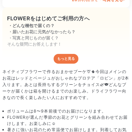
FLOWERをはじめてご利用の方へ
どんな梱包で届くの？
届いたお花に元気がなかったら？
写真と同じものが届く？
そんな疑問にお答えします！
もっと見る
どんな梱包で届くの？
出荷前に水揚げ（花が水を吸いやすくなる処理）を施し、専用
ネイティブフラワーで作るおまかせブーケ🦒🌵今回はメインの
ボックスに丁寧に梱包してお届けしています。きゅっとまとめ
お花はレッドとベージュがおしゃれなプロテア「ロビン」が2本
られて一見窮屈そうに見えますが、輸送中の衝撃による折れや
入ります。あとは長持ちするグリーンをチョイス🌿🐨どんなブ
擦れを軽減する効果があります。
ーケが届くかは箱を開けるまでのお楽しみ。ドライフラワー向
きなので長く楽しみたい人におすすめです。
ボリュームは8〜9本前後でのお届けになります。
FLOWERが選んだ季節のお花とグリーンを組み合わせてお届
けします。お楽しみに☺️
暑さに強いお花のため常温便でお届けします。到着してお気