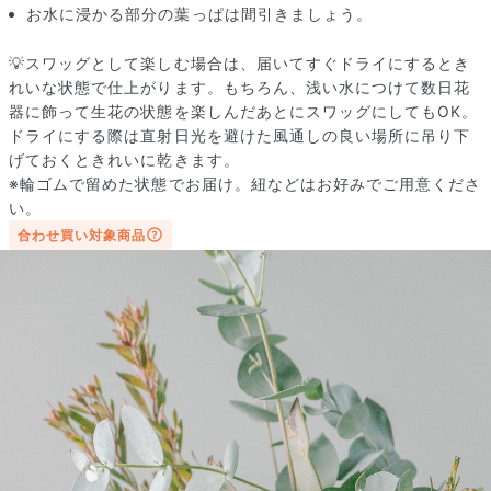
お水に浸かる部分の葉っぱは間引きましょう。
💡スワッグとして楽しむ場合は、届いてすぐドライにするとき
れいな状態で仕上がります。もちろん、浅い水につけて数日花
器に飾って生花の状態を楽しんだあとにスワッグにしてもOK。
ドライにする際は直射日光を避けた風通しの良い場所に吊り下
げておくときれいに乾きます。
※輪ゴムで留めた状態でお届け。紐などはお好みでご用意くださ
い。
合わせ買い対象商品
写真と同じものが届く？
商品ページに掲載している写真は、実際にお届けする商品を撮
影したものです。お花は生き物なので、どうしても色味やサイ
ズ・咲き方に個体差はありますが、できるだけ写真のイメージ
に近いものをお届けできるように人の目でチェックをしていま
す。