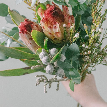
よくある質問
Q. 毎月自動でお花が届くサービスですか？
いいえ、毎月自動でお届けするサービスではありません。好きな時
に好きな花をご注文いただけます。
Q. 配送できないエリアはありますか？
ただいま沖縄・離島エリアへの配送には対応しておりません。ご了
承ください。
Q. 配送日時は指定できますか？
お花をベストなタイミングで発送しているため、お届け日の指定は
できません。受け取り時間帯は、発送後にクロネコヤマトのアプリ