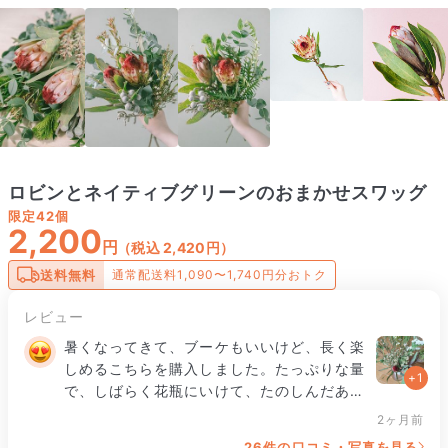
ロビンとネイティブグリーンのおまかせスワッグ
限定
42個
2,200
円
（税込 2,420円）
送料無料
通常配送料1,090〜1,740円分おトク
レビュー
暑くなってきて、ブーケもいいけど、長く楽
しめるこちらを購入しました。たっぷりな量
+1
で、しばらく花瓶にいけて、たのしんだあ
と、スワッグにしたいとおもいます。ロビ
2ヶ月前
ン、開いてくれるかな。楽しみです❗️
26件の口コミ・写真を見る