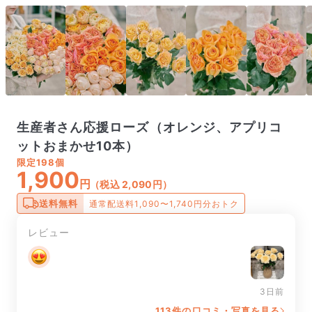
生産者さん応援ローズ（オレンジ、アプリコ
ットおまかせ10本）
限定
198個
1,900
円
（税込 2,090円）
送料無料
通常配送料1,090〜1,740円分おトク
レビュー
3日前
113件の口コミ・写真を見る