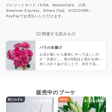
クレジットカード（VISA、MasterCard、JCB、
American Express、Diners Club、DISCOVER）、
PayPayでお支払いいただけます。
関連する読みもの
バラの水揚げ
お花が届いたら最初にやってほしいの
が「水揚げ」。茎が8割ほど浸かる深い
水に入れてあげることで、水圧で花に
水が届きやすくなります。
販売中のブーケ
残りわずか
NEW
8/7(金)発送
8/7(金)発送