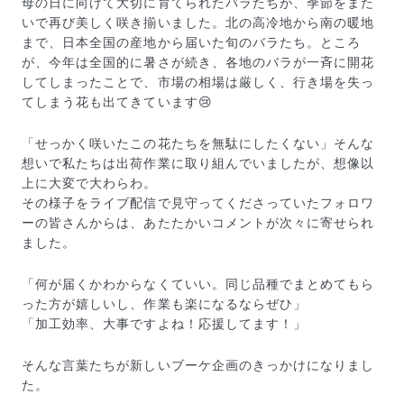
母の日に向けて大切に育てられたバラたちが、季節をまた
いで再び美しく咲き揃いました。北の高冷地から南の暖地
まで、日本全国の産地から届いた旬のバラたち。ところ
が、今年は全国的に暑さが続き、各地のバラが一斉に開花
してしまったことで、市場の相場は厳しく、行き場を失っ
てしまう花も出てきています😢
「せっかく咲いたこの花たちを無駄にしたくない」そんな
想いで私たちは出荷作業に取り組んでいましたが、想像以
上に大変で大わらわ。
その様子をライブ配信で見守ってくださっていたフォロワ
ーの皆さんからは、あたたかいコメントが次々に寄せられ
ました。
「何が届くかわからなくていい。同じ品種でまとめてもら
った方が嬉しいし、作業も楽になるならぜひ」
届いたお花に元気がなかったら？
「加工効率、大事ですよね！応援してます！」
もし届いたお花に「枯れている」「折れている」などの
不備があった場合は、些細なことでもお気軽にサポート
までご連絡ください。ご返金にて補償いたします。
そんな言葉たちが新しいブーケ企画のきっかけになりまし
た。