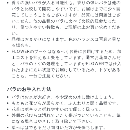
香りの強いバラが入る可能性も。香りの強いバラは他の
バラと比較して開花しやすいです。お届けまでに少々開
花してしまうこともございますが、品質には問題はござ
いません。他の品種のバラに比べて比較的短命だった
り、傷つきやすい特徴も。ご理解の上お買い求めくださ
い。
品種はおまかせになります。色のバランスは写真と異な
る場合も。
FLOWERのブーケはなるべくお得にお届けするため、加
工コストを抑える工夫をしています。通常お花屋さんだ
よくある質問
と、バラのトゲの処理をしていますがFLOWERでは仕入
Q. 毎月自動でお花が届くサービスですか？
れたままに近い状態でお届けしているため、トゲがある
いいえ、毎月自動でお届けするサービスではありません。好
ことも。十分ご注意ください。
きな時に好きな花をご注文いただけます。
Q. 配送できないエリアはありますか？
バラのお手入れ方法
ただいま沖縄・離島エリアへの配送には対応しておりませ
ん。ご了承ください。
バラはお水が大好き。やや深めの水に活けましょう。
Q. 配送日時は指定できますか？
もともと花びらが柔らかく、ふんわりと開く品種です。
お花をベストなタイミングで発送しているため、お届け日の
花首はポキッと折れやすいので優しく扱って。
指定はできません。受け取り時間帯は、発送後にクロネコヤ
外側の花びらは汚れていたり傷がついていることも。気
マトのアプリから変更可能です。
になる場合はやさしく取り除いて下さい。
Q. 注文後にキャンセルできますか？
葉っぱはできるだけ間引いた方が長保ちします。