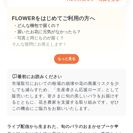
FLOWERをはじめてご利用の方へ
どんな梱包で届くの？
届いたお花に元気がなかったら？
写真と同じものが届く？
そんな疑問にお答えします！
もっと見る
どんな梱包で届くの？
出荷前に水揚げ（花が水を吸いやすくなる処理）を施
し、専用ボックスに丁寧に梱包してお届けしています。
最初にお読みください
きゅっとまとめられて一見窮屈そうに見えますが、輸送
市場取引においての相場の崩壊や花の廃棄リスクを少
中の衝撃による折れや擦れを軽減する効果があります。
しでも減らすため、「生産者さん応援ローズ」として
販売いたします。皆さまに旬の美しいバラをお届けす
るとともに、花き農家を支援する取り組みです。ぜひ
この機会にご協力をお願いいたします。
ライブ配信から生まれた、旬のバラのおまかせブーケ🌹