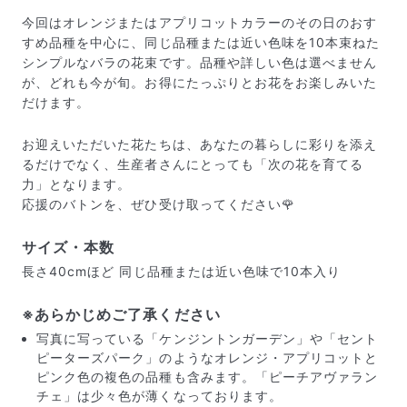
今回はオレンジまたはアプリコットカラーのその日のおす
すめ品種を中心に、同じ品種または近い色味を10本束ねた
シンプルなバラの花束です。品種や詳しい色は選べません
が、どれも今が旬。お得にたっぷりとお花をお楽しみいた
だけます。
お迎えいただいた花たちは、あなたの暮らしに彩りを添え
るだけでなく、生産者さんにとっても「次の花を育てる
力」となります。
応援のバトンを、ぜひ受け取ってください🌹
写真と同じものが届く？
サイズ・本数
商品ページに掲載している写真は、実際にお届けする商
品を撮影したものです。お花は生き物なので、どうして
長さ40cmほど 同じ品種または近い色味で10本入り
も色味やサイズ・咲き方に個体差はありますが、できる
だけ写真のイメージに近いものをお届けできるように人
※あらかじめご了承ください
の目でチェックをしています。
写真に写っている「ケンジントンガーデン」や「セント
ピーターズパーク」のようなオレンジ・アプリコットと
ピンク色の複色の品種も含みます。「ピーチアヴァラン
チェ」は少々色が薄くなっております。