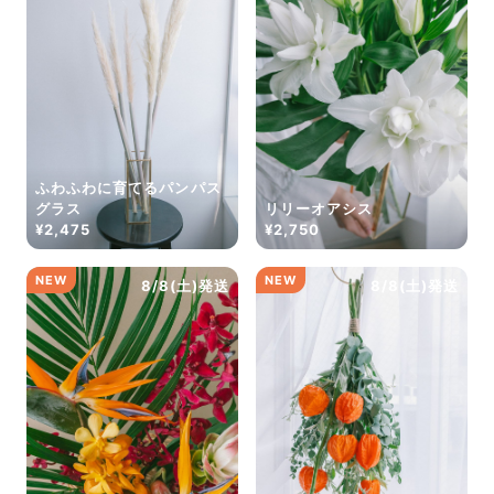
ふわふわに育てるパンパス
グラス
リリーオアシス
¥2,475
¥2,750
NEW
NEW
8/8(土)発送
8/8(土)発送