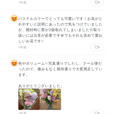
1年前
0
パステルカラーでとっても可愛いです！お花がと
れやすいと説明にあったので気をつけていました
が、開封時に蕾が2個取れてしまいました💦取り
扱いには注意が必要です🚨でもそれも含めて愛お
しいお花です✨
1年前
0
色やボリューム✨写真通りでしたし、クール便だ
ったので、傷みもなく期待通りで大変満足してい
ます。

ありがとうございました。
1年前
0