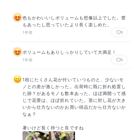
色もかわいいしボリュームも想像以上でした。蕾
もあったし思っていたより長く楽しめた。
1年前
0
ボリュームもありしっかりしていて大満足！
1年前
0
1枝にたくさん花が付いていつものと、少ないモ
ノとの差が激しかった。出荷時に既に折れ処置し
た跡？があるモノも数本あった。ほぼ満開って感
じで花蕾は、ほぼ折れていた。茎に対し花が大き
いから仕方ないのかお買い得品だから仕方ないか
なぁ？

暑いけど長く持つと良ですね