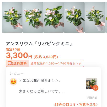
アンスリウム「リパピンクミニ」
限定
20個
3,300
円
（税込 3,630円）
送料無料
通常配送料1,090〜1,740円分おトク
レビュー
元気なお花が届きました。

+2
大きくなると嬉しいです。

1週間前
水やりや霧吹きしてるんですが💦

23件の口コミ・写真を見る