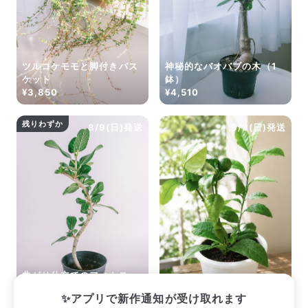
ツルコケモモと脚付きバス
神秘的なバオバブの木（1
ケット
鉢）
¥3,850
¥4,510
残りわずか
8/9(日)発送
8/9(日)発送
曲がり仕立てのフィカス
「オードリー」
レモンの木
✨アプリで新作通知が受け取れます
¥3,520
¥2,915