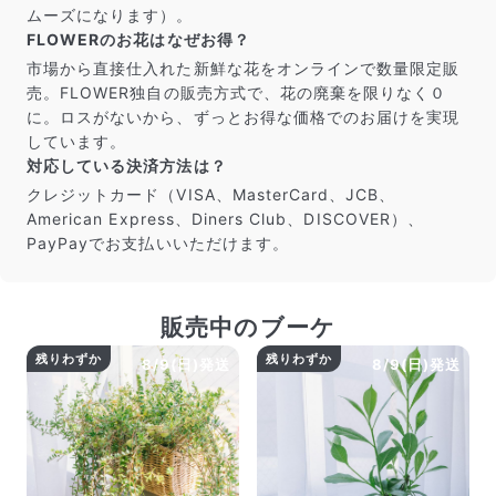
ムーズになります）。
FLOWERのお花はなぜお得？
市場から直接仕入れた新鮮な花をオンラインで数量限定販
売。FLOWER独自の販売方式で、花の廃棄を限りなく０
に。ロスがないから、ずっとお得な価格でのお届けを実現
しています。
対応している決済方法は？
クレジットカード（VISA、MasterCard、JCB、
American Express、Diners Club、DISCOVER）、
PayPayでお支払いいただけます。
販売中のブーケ
残りわずか
残りわずか
8/9(日)発送
8/9(日)発送