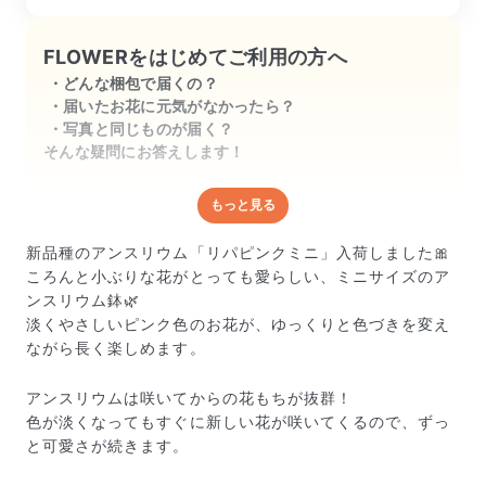
少しずつ黄色→茶色へ😥
FLOWERをはじめてご利用の方へ
どんな梱包で届くの？
届いたお花に元気がなかったら？
写真と同じものが届く？
そんな疑問にお答えします！
もっと見る
どんな梱包で届くの？
出荷前に水揚げ（花が水を吸いやすくなる処理）を施
新品種のアンスリウム「リパピンクミニ」入荷しました🎀
し、専用ボックスに丁寧に梱包してお届けしています。
ころんと小ぶりな花がとっても愛らしい、ミニサイズのア
きゅっとまとめられて一見窮屈そうに見えますが、輸送
ンスリウム鉢🌿
中の衝撃による折れや擦れを軽減する効果があります。
淡くやさしいピンク色のお花が、ゆっくりと色づきを変え
ながら長く楽しめます。
アンスリウムは咲いてからの花もちが抜群！
色が淡くなってもすぐに新しい花が咲いてくるので、ずっ
と可愛さが続きます。