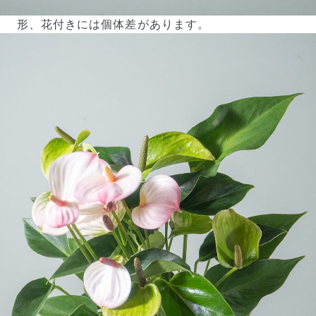
形、花付きには個体差があります。
よくある質問
Q. 毎月自動でお花が届くサービスですか？
いいえ、毎月自動でお届けするサービスではありません。好
きな時に好きな花をご注文いただけます。
Q. 配送できないエリアはありますか？
ただいま沖縄・離島エリアへの配送には対応しておりませ
ん。ご了承ください。
Q. 配送日時は指定できますか？
お花をベストなタイミングで発送しているため、お届け日の
指定はできません。受け取り時間帯は、発送後にクロネコヤ
マトのアプリから変更可能です。
Q. 注文後にキャンセルできますか？
ご注文後一定時間内であればキャンセル可能です。