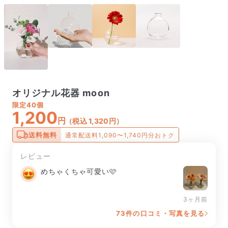
オリジナル花器 moon
限定
40個
1,200
円
（税込 1,320円）
送料無料
通常配送料1,090〜1,740円分おトク
レビュー
めちゃくちゃ可愛い🩷
3ヶ月前
73件の口コミ・写真を見る