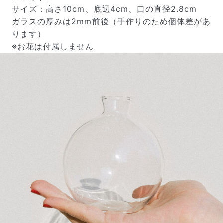
サイズ：高さ10cm、底辺4cm、口の直径2.8cm
ガラスの厚みは2mm前後（手作りのため個体差があ
ります）
※お花は付属しません
届いたお花に元気がなかったら？
もし届いたお花に「枯れている」「折れている」などの
不備があった場合は、些細なことでもお気軽にサポート
までご連絡ください。ご返金にて補償いたします。