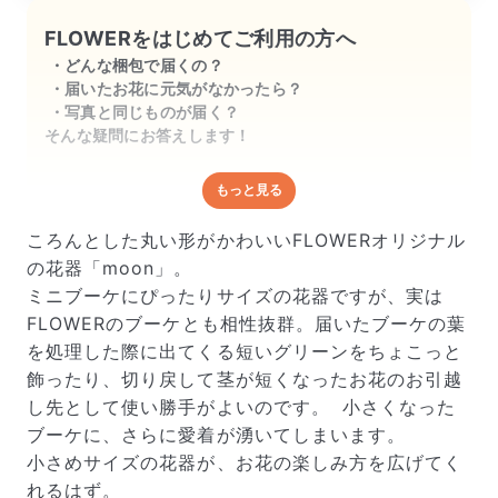
FLOWERをはじめてご利用の方へ
どんな梱包で届くの？
届いたお花に元気がなかったら？
写真と同じものが届く？
そんな疑問にお答えします！
もっと見る
どんな梱包で届くの？
出荷前に水揚げ（花が水を吸いやすくなる処理）を施
ころんとした丸い形がかわいいFLOWERオリジナル
し、専用ボックスに丁寧に梱包してお届けしています。
の花器「moon」。
きゅっとまとめられて一見窮屈そうに見えますが、輸送
ミニブーケにぴったりサイズの花器ですが、実は
中の衝撃による折れや擦れを軽減する効果があります。
FLOWERのブーケとも相性抜群。届いたブーケの葉
を処理した際に出てくる短いグリーンをちょこっと
飾ったり、切り戻して茎が短くなったお花のお引越
し先として使い勝手がよいのです。 小さくなった
ブーケに、さらに愛着が湧いてしまいます。
小さめサイズの花器が、お花の楽しみ方を広げてく
れるはず。