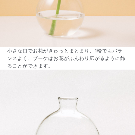
小さな口でお花がきゅっとまとまり、1輪でもバラ
よくある質問
ンスよく、ブーケはお花がふんわり広がるように飾
Q. 毎月自動でお花が届くサービスですか？
ることができます。
いいえ、毎月自動でお届けするサービスではありません。好
きな時に好きな花をご注文いただけます。
Q. 配送できないエリアはありますか？
ただいま沖縄・離島エリアへの配送には対応しておりませ
ん。ご了承ください。
Q. 配送日時は指定できますか？
お花をベストなタイミングで発送しているため、お届け日の
指定はできません。受け取り時間帯は、発送後にクロネコヤ
マトのアプリから変更可能です。
Q. 注文後にキャンセルできますか？
ご注文後一定時間内であればキャンセル可能です。