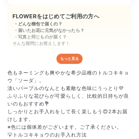
FLOWERをはじめてご利用の方へ
どんな梱包で届くの？
届いたお花に元気がなかったら？
写真と同じものが届く？
そんな疑問にお答えします！
もっと見る
どんな梱包で届くの？
出荷前に水揚げ（花が水を吸いやすくなる処理）を施
色もネーミングも爽やかな希少品種のトルコキキョ
し、専用ボックスに丁寧に梱包してお届けしています。
ウ「ソーダ」。
きゅっとまとめられて一見窮屈そうに見えますが、輸送
淡いパープルのなんとも素敵な色味にうっとり💜
中の衝撃による折れや擦れを軽減する効果があります。
ふりふりな花びらが可愛らしく、比較的日持ちが良
いのもおすすめ💐
しっかりとお手入れをして長く楽しもう😍2本お届
けします。
※色には個体差がございます。ご了承ください。
💡トルコキキョウのお手入れ方法