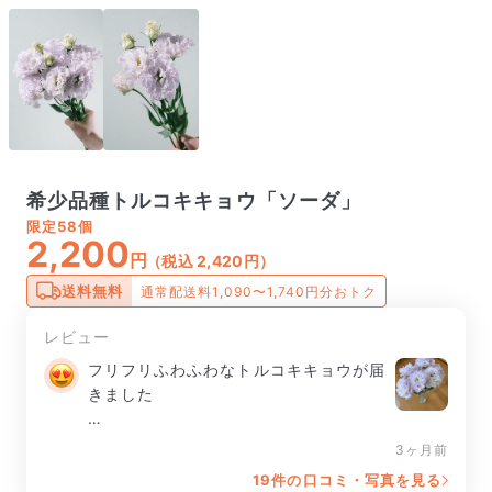
希少品種トルコキキョウ「ソーダ」
限定
58個
2,200
円
（税込 2,420円）
送料無料
通常配送料1,090〜1,740円分おトク
レビュー
フリフリふわふわなトルコキキョウが届
きました

淡い紫色がとても可愛いです
3ヶ月前
19件の口コミ・写真を見る