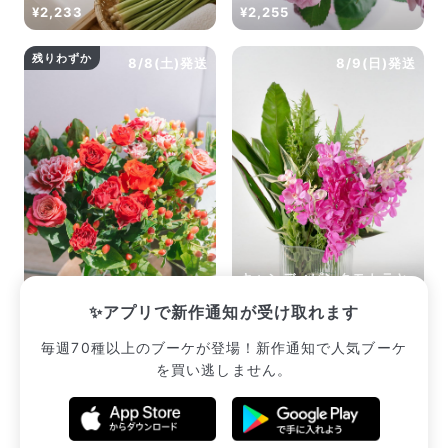
¥2,233
¥2,255
残りわずか
8/8(土)発送
8/9(日)発送
キャンディピンクモカラと
つぶつぶレッドローズ
リゾートグリーン
✨アプリで新作通知が受け取れます
¥2,557
¥2,420
毎週70種以上のブーケが登場！新作通知で人気ブーケ
を買い逃しません。
販売中のブーケ一覧へ