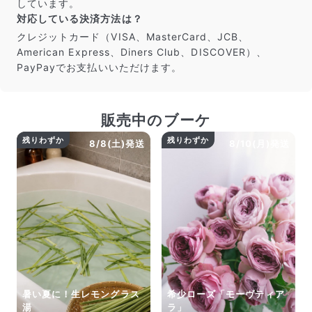
しています。
対応している決済方法は？
クレジットカード（VISA、MasterCard、JCB、
American Express、Diners Club、DISCOVER）、
PayPayでお支払いいただけます。
販売中のブーケ
残りわずか
残りわずか
8/8(土)発送
8/10(月)発送
暑い夏に！生レモングラス
希少ローズ「モーヴティア
湯
ラ」