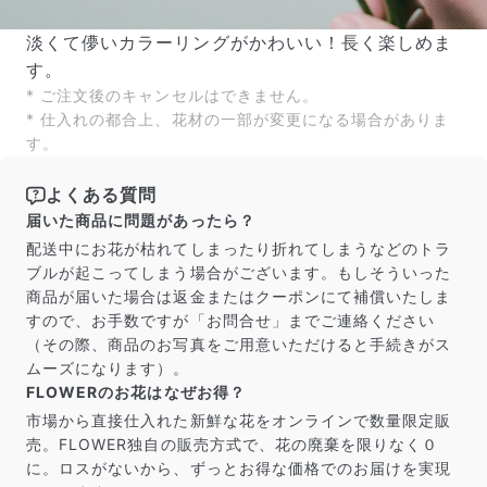
淡くて儚いカラーリングがかわいい！長く楽しめま
す。
* ご注文後のキャンセルはできません。
* 仕入れの都合上、花材の一部が変更になる場合がありま
す。
よくある質問
よくある質問
届いた商品に問題があったら？
Q. 毎月自動でお花が届くサービスですか？
配送中にお花が枯れてしまったり折れてしまうなどのトラ
いいえ、毎月自動でお届けするサービスではありません。好
ブルが起こってしまう場合がございます。もしそういった
きな時に好きな花をご注文いただけます。
商品が届いた場合は返金またはクーポンにて補償いたしま
Q. 配送できないエリアはありますか？
すので、お手数ですが「お問合せ」までご連絡ください
ただいま沖縄・離島エリアへの配送には対応しておりませ
（その際、商品のお写真をご用意いただけると手続きがス
ん。ご了承ください。
ムーズになります）。
Q. 配送日時は指定できますか？
FLOWERのお花はなぜお得？
お花をベストなタイミングで発送しているため、お届け日の
指定はできません。受け取り時間帯は、発送後にクロネコヤ
市場から直接仕入れた新鮮な花をオンラインで数量限定販
マトのアプリから変更可能です。
売。FLOWER独自の販売方式で、花の廃棄を限りなく０
Q. 注文後にキャンセルできますか？
に。ロスがないから、ずっとお得な価格でのお届けを実現
ご注文後一定時間内であればキャンセル可能です。