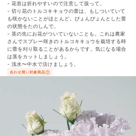
- 花首は折れやすいので注意して扱って。
- 切り花のトルコキキョウの蕾は、もしついていて
も咲かないことがほとんど。ぴょんぴょんとした蕾
の状態をたのしんで。
- 茎の先にお花がついていないことも。これは農家
さんでスプレー咲きのトルコキキョウを栽培する時
に蕾を刈り取ることがあるからです。気になる場合
は茎をカットしましょう。
- 浅水〜中水で活けましょう。
合わせ買い対象商品
届いたお花に元気がなかったら？
もし届いたお花に「枯れている」「折れている」などの
不備があった場合は、些細なことでもお気軽にサポート
までご連絡ください。ご返金にて補償いたします。