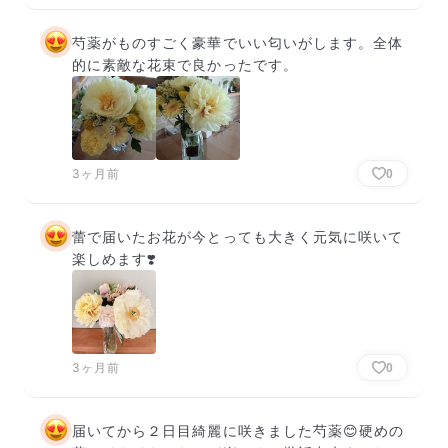
芍薬がものすごく豪華でいい匂いがします。全体
的に素敵な花束で良かったです。
3ヶ月前
0
蕾で届いたお花が今とっても大きく元気に咲いて
楽しめます❣️
3ヶ月前
0
届いてから２日目綺麗に咲きました芍薬😊硬めの