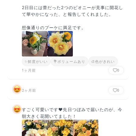
2日目には蕾だった2つのピオニーが見事に開花し
て華やかになった、と報告してくれました。

想像通りのブーケに満足です。
✨
鮮度がいい
💐
ボリュームあり
🎨
色がきれい
1ヶ月前
0
2ヶ月前
0
すごく可愛いです♥️先日つぼみで届いたのが、今
朝大きく花開いてました！