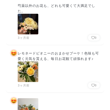
芍薬以外のお花も、どれも可愛くて大満足でし
た。
3ヶ月前
0
レモネードピオニーのおまかせブーケ！色味も可
愛く元気を貰える、毎日お花観て頑張れます♪
3ヶ月前
0