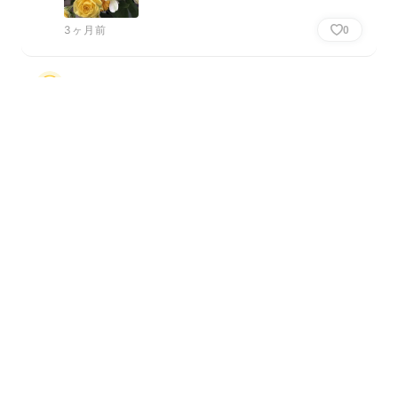
3ヶ月前
0
ピオニーの蕾固いのでドキドキしながら頑張りま
す。
3ヶ月前
0
3ヶ月前
0
とっても可愛いです☺️！

開けた瞬間ときめきました💐✨