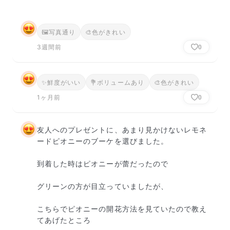
🖼
写真通り
🎨
色がきれい
3週間前
0
✨
鮮度がいい
💐
ボリュームあり
🎨
色がきれい
1ヶ月前
0
友人へのプレゼントに、あまり見かけないレモネ
ードピオニーのブーケを選びました。

到着した時はピオニーが蕾だったので

グリーンの方が目立っていましたが、

こちらでピオニーの開花方法を見ていたので教え
てあげたところ
