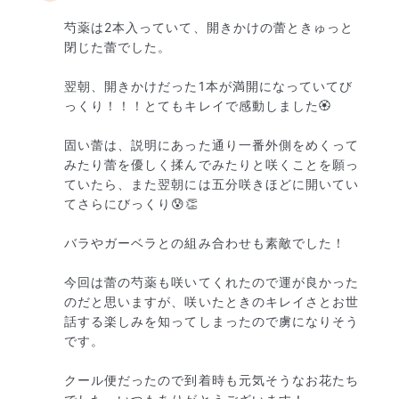
芍薬は2本入っていて、開きかけの蕾ときゅっと
閉じた蕾でした。

翌朝、開きかけだった1本が満開になっていてび
っくり！！！とてもキレイで感動しました🏵️

固い蕾は、説明にあった通り一番外側をめくって
みたり蕾を優しく揉んでみたりと咲くことを願っ
ていたら、また翌朝には五分咲きほどに開いてい
てさらにびっくり😰👏

バラやガーベラとの組み合わせも素敵でした！

今回は蕾の芍薬も咲いてくれたので運が良かった
のだと思いますが、咲いたときのキレイさとお世
話する楽しみを知ってしまったので虜になりそう
です。

クール便だったので到着時も元気そうなお花たち