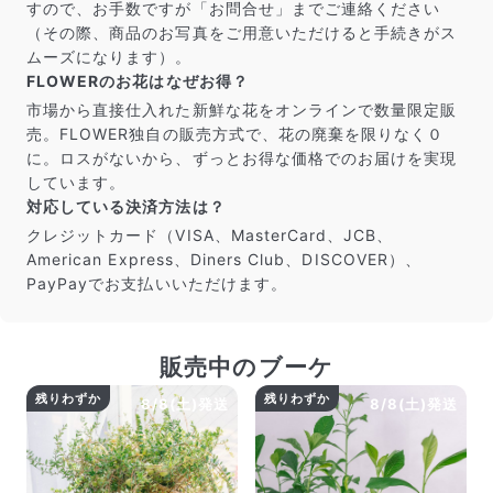
すので、お手数ですが「お問合せ」までご連絡ください
（その際、商品のお写真をご用意いただけると手続きがス
ムーズになります）。
FLOWERのお花はなぜお得？
市場から直接仕入れた新鮮な花をオンラインで数量限定販
売。FLOWER独自の販売方式で、花の廃棄を限りなく０
に。ロスがないから、ずっとお得な価格でのお届けを実現
しています。
対応している決済方法は？
クレジットカード（VISA、MasterCard、JCB、
American Express、Diners Club、DISCOVER）、
PayPayでお支払いいただけます。
販売中のブーケ
残りわずか
残りわずか
8/8(土)発送
8/8(土)発送