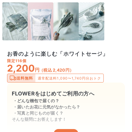
お香のように楽しむ「ホワイトセージ」
限定
116個
2,200
円
（税込 2,420円）
送料無料
通常配送料1,090〜1,740円分おトク
FLOWERをはじめてご利用の方へ
どんな梱包で届くの？
届いたお花に元気がなかったら？
写真と同じものが届く？
そんな疑問にお答えします！