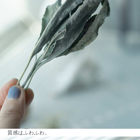
よくある質問
Q. 毎月自動でお花が届くサービスですか？
いいえ、毎月自動でお届けするサービスではありません。好
きな時に好きな花をご注文いただけます。
Q. 配送できないエリアはありますか？
ただいま沖縄・離島エリアへの配送には対応しておりませ
ん。ご了承ください。
Q. 配送日時は指定できますか？
お花をベストなタイミングで発送しているため、お届け日の
指定はできません。受け取り時間帯は、発送後にクロネコヤ
マトのアプリから変更可能です。
Q. 注文後にキャンセルできますか？
ご注文後一定時間内であればキャンセル可能です。
質感はふわふわ。