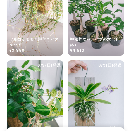
ツルコケモモと脚付きバス
神秘的なバオバブの木（1
ケット
鉢）
¥3,850
¥4,510
8/9(日)発送
8/9(日)発送
アメジストカラーの板付き