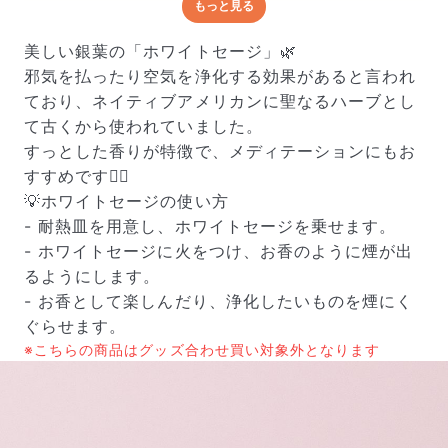
もっと見る
どんな梱包で届くの？
出荷前に水揚げ（花が水を吸いやすくなる処理）を施
美しい銀葉の「ホワイトセージ」🌿
し、専用ボックスに丁寧に梱包してお届けしています。
邪気を払ったり空気を浄化する効果があると言われ
きゅっとまとめられて一見窮屈そうに見えますが、輸送
ており、ネイティブアメリカンに聖なるハーブとし
中の衝撃による折れや擦れを軽減する効果があります。
て古くから使われていました。
すっとした香りが特徴で、メディテーションにもお
すすめです🧘‍♀️
💡ホワイトセージの使い方
- 耐熱皿を用意し、ホワイトセージを乗せます。
- ホワイトセージに火をつけ、お香のように煙が出
るようにします。
- お香として楽しんだり、浄化したいものを煙にく
ぐらせます。
※こちらの商品はグッズ合わせ買い対象外となります