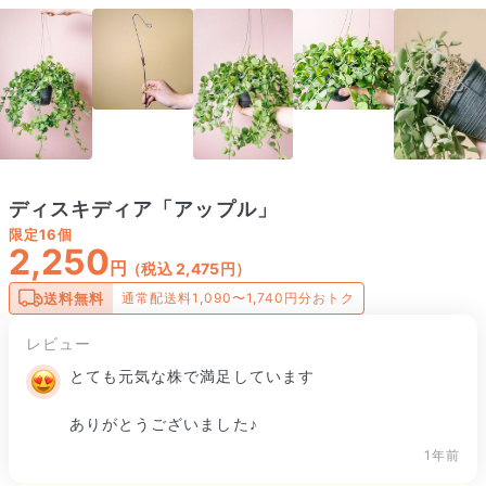
ディスキディア「アップル」
限定
16個
2,250
円
（税込 2,475円）
送料無料
通常配送料1,090〜1,740円分おトク
レビュー
とても元気な株で満足しています

ありがとうございました♪
1年前