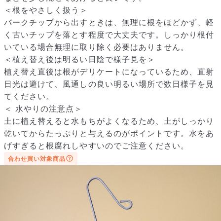
＜根をやさしく扱う＞
バークチップから出すときは、無理に根をほどかず、軽
く古いチップを落とす程度で大丈夫です。しっかり根付
いている場合無理に取り除く必要はありません。
＜植え替え後は明るい日陰で様子見を＞
植え替え直後は根がデリケートになっているため、直射
日光は避けて、風通しの良い明るい場所で数日様子を見
てください。
＜ 水やりの注意点＞
土に植え替えると水もちがよくなるため、土がしっかり
写真と同じものが届く？
乾いてからたっぷりと与えるのがポイントです。水をあ
商品ページに掲載している写真は、実際にお届けする商品を撮
げすぎると根腐れしやすいのでご注意ください。
影したものです。お花は生き物なので、どうしても色味やサイ
ズ・咲き方に個体差はありますが、できるだけ写真のイメージ
合わせ買い対象商品
に近いものをお届けできるように人の目でチェックをしていま
す。