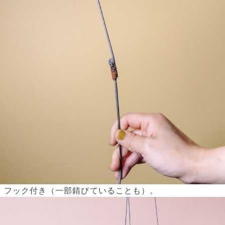
よくある質問
Q. 毎月自動でお花が届くサービスですか？
いいえ、毎月自動でお届けするサービスではありません。好きな時
に好きな花をご注文いただけます。
Q. 配送できないエリアはありますか？
ただいま沖縄・離島エリアへの配送には対応しておりません。ご了
承ください。
Q. 配送日時は指定できますか？
フック付き（一部錆びていることも）。
お花をベストなタイミングで発送しているため、お届け日の指定は
できません。受け取り時間帯は、発送後にクロネコヤマトのアプリ
から変更可能です。