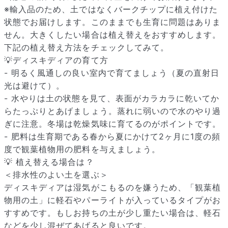
※輸入品のため、土ではなくバークチップに植え付けた
状態でお届けします。このままでも生育に問題はありま
せん。大きくしたい場合は植え替えをおすすめします。
下記の植え替え方法をチェックしてみて。
💡ディスキディアの育て方
- 明るく風通しの良い室内で育てましょう（夏の直射日
光は避けて）。
- 水やりは土の状態を見て、表面がカラカラに乾いてか
らたっぷりとあげましょう。蒸れに弱いので水のやり過
ぎに注意。冬場は乾燥気味に育てるのがポイントです。
- 肥料は生育期である春から夏にかけて2ヶ月に1度の頻
度で観葉植物用の肥料を与えましょう。
届いたお花に元気がなかったら？
💡 植え替える場合は？
もし届いたお花に「枯れている」「折れている」などの不備が
＜排水性のよい土を選ぶ＞
あった場合は、些細なことでもお気軽にサポートまでご連絡く
ディスキディアは湿気がこもるのを嫌うため、「観葉植
ださい。ご返金にて補償いたします。
物用の土」に軽石やパーライトが入っているタイプがお
すすめです。もしお持ちの土が少し重たい場合は、軽石
などを少し混ぜてあげると良いです。