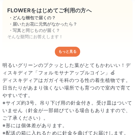
FLOWERをはじめてご利用の方へ
どんな梱包で届くの？
届いたお花に元気がなかったら？
写真と同じものが届く？
そんな疑問にお答えします！
もっと見る
どんな梱包で届くの？
出荷前に水揚げ（花が水を吸いやすくなる処理）を施し、専用
明るいグリーンのプクッとした葉がとてもかわいい！デ
ボックスに丁寧に梱包してお届けしています。きゅっとまとめ
ィスキディア「フォルモサナアップルコイン」🍏
られて一見窮屈そうに見えますが、輸送中の衝撃による折れや
ディスキディアはガガイモ科のつる性の着生植物です。
擦れを軽減する効果があります。
日当たりがあまり強くない場所でも育つので室内で育て
やすいです。
※サイズ約3号。吊り下げ用の針金付き。受け皿はついて
いません（針金が一部錆びている場合もありますので、
ご了承ください）。
※形には個体差があります。
※配送の箱に入れるために針金を曲げてお届けします。