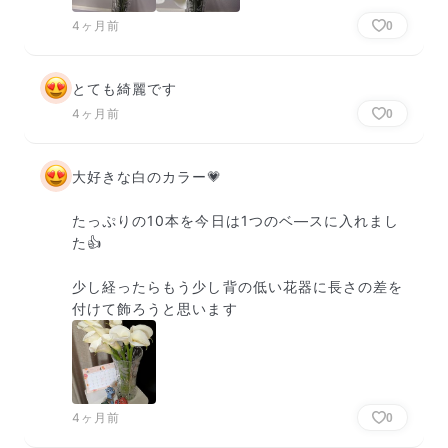
4ヶ月前
0
とても綺麗です
4ヶ月前
0
大好きな白のカラー💗

たっぷりの10本を今日は1つのベ―スに入れまし
た👍

少し経ったらもう少し背の低い花器に長さの差を
付けて飾ろうと思います
4ヶ月前
0