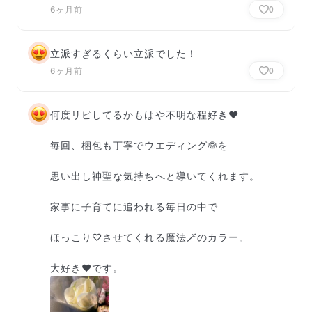
6ヶ月前
0
立派すぎるくらい立派でした！
6ヶ月前
0
何度リピしてるかもはや不明な程好き❤️

毎回、梱包も丁寧でウエディング👰を

思い出し神聖な気持ちへと導いてくれます。

家事に子育てに追われる毎日の中で

ほっこり♡させてくれる魔法🪄のカラー。

大好き❤です。