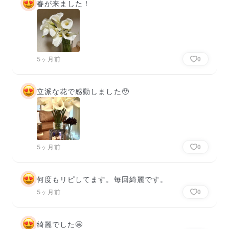
春が来ました！
5ヶ月前
0
立派な花で感動しました🥹
5ヶ月前
0
何度もリピしてます。毎回綺麗です。
5ヶ月前
0
綺麗でした🤩