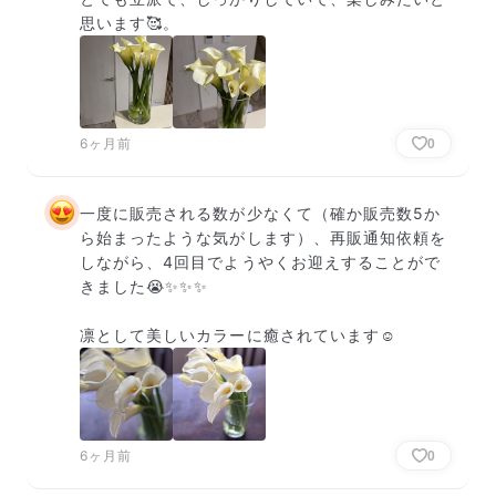
思います🥰。
6ヶ月前
0
一度に販売される数が少なくて（確か販売数5か
ら始まったような気がします）、再販通知依頼を
しながら、4回目でようやくお迎えすることがで
きました😭✨✨✨

凛として美しいカラーに癒されています☺️
6ヶ月前
0