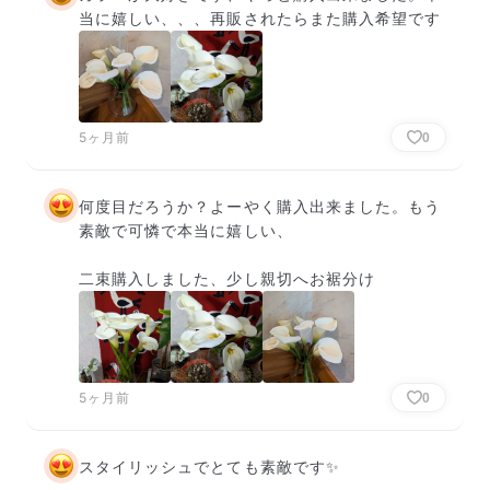
当に嬉しい、、、再販されたらまた購入希望です
5ヶ月前
0
何度目だろうか？よーやく購入出来ました。もう
素敵で可憐で本当に嬉しい、

二束購入しました、少し親切へお裾分け
5ヶ月前
0
スタイリッシュでとても素敵です✨
