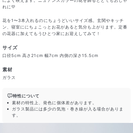
によく映えます。ニュアンスカラーの花を飾るととてもおしゃ
れに💛
花を1〜3本入れるのにちょうどいいサイズ感。玄関やキッチ
ン、寝室ににちょこっとお花があると気分も上がります。定番
の花器に加えてもうひとつ家にお迎えしてみて！
サイズ
口径5cm 高さ21cm 幅7cm 内側の深さ15.5cm
素材
ガラス
届いたお花に元気がなかったら？
特性について
もし届いたお花に「枯れている」「折れている」などの不備が
素材の特性上、発色に個体差があります。
あった場合は、些細なことでもお気軽にサポートまでご連絡く
ガラス製品には多少の気泡・巻き線が入る場合がありま
ださい。ご返金にて補償いたします。
す。