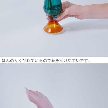
よくある質問
ほんのりくびれているので花を活けやすいです。
Q. 毎月自動でお花が届くサービスですか？
いいえ、毎月自動でお届けするサービスではありません。好きな時
に好きな花をご注文いただけます。
Q. 配送できないエリアはありますか？
ただいま沖縄・離島エリアへの配送には対応しておりません。ご了
承ください。
Q. 配送日時は指定できますか？
お花をベストなタイミングで発送しているため、お届け日の指定は
できません。受け取り時間帯は、発送後にクロネコヤマトのアプリ
から変更可能です。