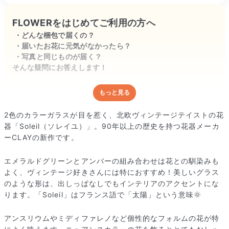
FLOWERをはじめてご利用の方へ
どんな梱包で届くの？
届いたお花に元気がなかったら？
写真と同じものが届く？
そんな疑問にお答えします！
もっと見る
どんな梱包で届くの？
出荷前に水揚げ（花が水を吸いやすくなる処理）を施し、専用
2色のカラーガラスが目を惹く、北欧ヴィンテージテイストの花
ボックスに丁寧に梱包してお届けしています。きゅっとまとめ
器「Soleil（ソレイユ）」。90年以上の歴史を持つ花器メーカ
られて一見窮屈そうに見えますが、輸送中の衝撃による折れや
ーCLAYの新作です。
擦れを軽減する効果があります。
エメラルドグリーンとアンバーの組み合わせは花との馴染みも
よく、ヴィンテージ好きさんには特におすすめ！美しいグラス
のような形は、出しっぱなしでもインテリアのアクセントにな
ります。「Soleil」はフランス語で「太陽」という意味🌞
アンスリウムやミディファレノなど個性的なフォルムの花が特