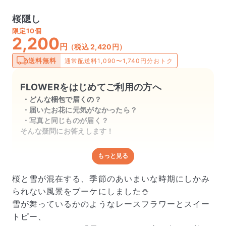
桜隠し
限定
10個
2,200
円
（税込 2,420円）
送料無料
通常配送料1,090〜1,740円分おトク
FLOWERをはじめてご利用の方へ
どんな梱包で届くの？
届いたお花に元気がなかったら？
写真と同じものが届く？
そんな疑問にお答えします！
もっと見る
どんな梱包で届くの？
出荷前に水揚げ（花が水を吸いやすくなる処理）を施
桜と雪が混在する、季節のあいまいな時期にしかみ
し、専用ボックスに丁寧に梱包してお届けしています。
られない風景をブーケにしました⛄️
きゅっとまとめられて一見窮屈そうに見えますが、輸送
雪が舞っているかのようなレースフラワーとスイー
中の衝撃による折れや擦れを軽減する効果があります。
トピー、