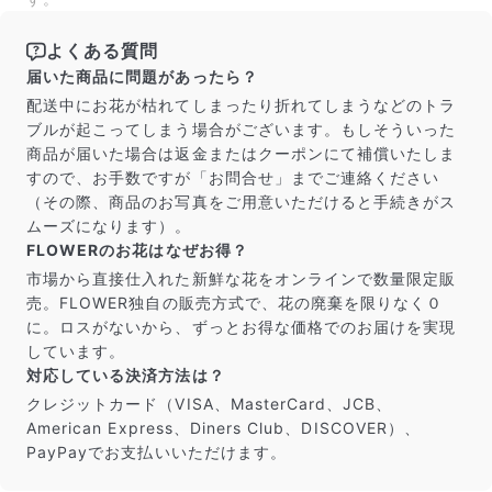
だけ写真のイメージに近いものをお届けできるように人
の目でチェックをしています。
よくある質問
届いた商品に問題があったら？
配送中にお花が枯れてしまったり折れてしまうなどのトラ
ブルが起こってしまう場合がございます。もしそういった
商品が届いた場合は返金またはクーポンにて補償いたしま
すので、お手数ですが「お問合せ」までご連絡ください
（その際、商品のお写真をご用意いただけると手続きがス
ムーズになります）。
FLOWERのお花はなぜお得？
市場から直接仕入れた新鮮な花をオンラインで数量限定販
売。FLOWER独自の販売方式で、花の廃棄を限りなく０
に。ロスがないから、ずっとお得な価格でのお届けを実現
しています。
よくある質問
対応している決済方法は？
Q. 毎月自動でお花が届くサービスですか？
いいえ、毎月自動でお届けするサービスではありません。好
クレジットカード（VISA、MasterCard、JCB、
きな時に好きな花をご注文いただけます。
American Express、Diners Club、DISCOVER）、
Q. 配送できないエリアはありますか？
PayPayでお支払いいただけます。
ただいま沖縄・離島エリアへの配送には対応しておりませ
ん。ご了承ください。