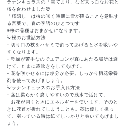
ラナンキュラスの「雪てまり」など真っ白なお花と
桜を合わせました🌸
「桜隠し」は桜の咲く時期に雪が降ることを意味す
る言葉で、春の季語のひとつです
※桜の品種はおまかせになります。
💡桜のお世話方法
- 切り口の枝をハサミで割ってあげると水を吸いや
すくなります。
- 乾燥が苦手なのでエアコンが直にあたる場所は避
けて、たまに霧吹きをしてあげて。
- 花を咲かせるには糖分が必要。しっかり切花栄養
剤を使ってあげましょう。
💡ラナンキュラスのお手入れ方法
- 茎は柔らかく腐りやすいので浅水で活けて。
- お花が開くときにエネルギーを使います。そのと
きに花首が折れてしまうことも。茎は優しく扱っ
て、弱っている時は紙でしっかりと巻いてあげまし
ょう。