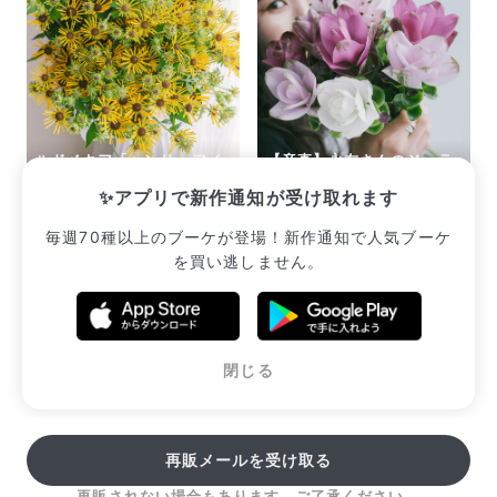
ルドベキア「ヘンリーアイ
【産直】永友さんのジェラ
ラーズ」
ートクルクマ
✨アプリで新作通知が受け取れます
¥2,475
¥3,080
毎週70種以上のブーケが登場！新作通知で人気ブーケ
を買い逃しません。
販売中のブーケ一覧へ
閉じる
再販メールを受け取る
再販されない場合もあります。ご了承ください。