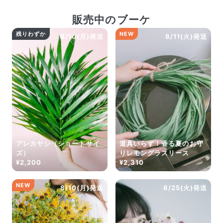
Q. 配送日時は指定できますか？
お花をベストなタイミングで発送しているため、お届け日の
販売中のブーケ
指定はできません。受け取り時間帯は、発送後にクロネコヤ
残りわずか
NEW
マトのアプリから変更可能です。
8/10(月)発送
8/11(火)発送
Q. 注文後にキャンセルできますか？
ご注文後一定時間内であればキャンセル可能です。
アレカヤシ（ショートサイ
道具いらず！香る夏のお守
ズ）
りレモングラスリース
¥2,200
¥2,310
NEW
8/10(月)発送
8/25(火)発送