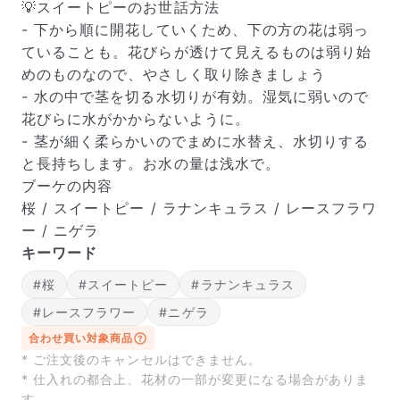
届いたお花に元気がなかったら？
💡スイートピーのお世話方法
もし届いたお花に「枯れている」「折れている」などの
- 下から順に開花していくため、下の方の花は弱っ
不備があった場合は、些細なことでもお気軽にサポート
ていることも。花びらが透けて見えるものは弱り始
までご連絡ください。ご返金にて補償いたします。
めのものなので、やさしく取り除きましょう
- 水の中で茎を切る水切りが有効。湿気に弱いので
花びらに水がかからないように。
- 茎が細く柔らかいのでまめに水替え、水切りする
と長持ちします。お水の量は浅水で。
ブーケの内容
桜 / スイートピー / ラナンキュラス / レースフラワ
ー / ニゲラ
キーワード
#桜
#スイートピー
#ラナンキュラス
#レースフラワー
#ニゲラ
写真と同じものが届く？
合わせ買い対象商品
商品ページに掲載している写真は、実際にお届けする商
* ご注文後のキャンセルはできません。
品を撮影したものです。お花は生き物なので、どうして
* 仕入れの都合上、花材の一部が変更になる場合がありま
も色味やサイズ・咲き方に個体差はありますが、できる
す。