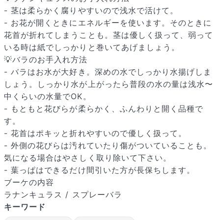
- 茎は柔らかく腐りやすいので浅水で活けて。
- お花が開くときにエネルギーを使います。そのときに
花首が折れてしまうことも。茎は優しく扱って、弱って
いる時は紙でしっかりと巻いてあげましょう。
💡バラのお手入れ方法
- バラはお水が大好き。深めの水でしっかり水揚げしま
しょう。しっかり水が上がったら普段の水の量は浅水〜
中くらいの水量でOK。
- もともと花びらが柔らかく、ふんわりと開く品種で
す。
- 花首はポキッと折れやすいので優しく扱って。
届いたお花に元気がなかったら？
- 外側の花びらは汚れていたり傷がついていることも。
もし届いたお花に「枯れている」「折れている」などの不備が
気になる場合はやさしく取り除いて下さい。
あった場合は、些細なことでもお気軽にサポートまでご連絡く
- 葉っぱはできるだけ間引いた方が長保ちします。
ださい。ご返金にて補償いたします。
ブーケの内容
ラナンキュラス / スプレーバラ
キーワード