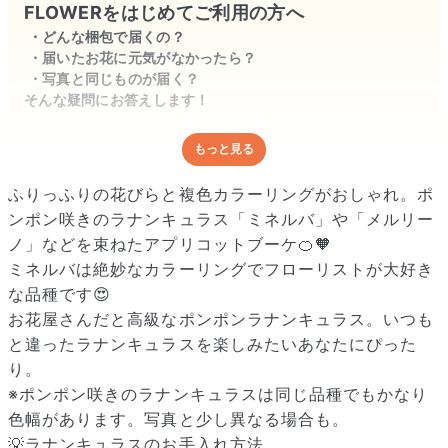
FLOWERをはじめてご利用の方へ
どんな梱包で届くの？
届いたお花に元気がなかったら？
写真と同じものが届く？
そんな疑問にお答えします！
もっと見る
どんな梱包で届くの？
出荷前に水揚げ（花が水を吸いやすくなる処理）を施し、専用
ふりっふりの花びらと複色カラーリングがおしゃれ。ポ
ボックスに丁寧に梱包してお届けしています。きゅっとまとめ
ンポン咲きのラナンキュラス「ミネルバ」や「メルリー
られて一見窮屈そうに見えますが、輸送中の衝撃による折れや
ノ」などを束ねたアプリコットブーケ🍊🧡
擦れを軽減する効果があります。
ミネルバは絶妙なカラーリングでフローリストが大好き
な品種です😍
お花屋さんだと高級なポンポンラナンキュラス。いつも
と違ったラナンキュラスを楽しみたいあなたにぴった
り。
※ポンポン咲きのラナンキュラスは同じ品種でもかなり
色幅があります。写真と少し異なる場合も。
💡ラナンキュラスのお手入れ方法