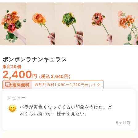
ポンポンラナンキュラス
限定
29個
2,400
円
（税込 2,640円）
送料無料
通常配送料1,090〜1,740円分おトク
レビュー
バラが黄色くなってて古い印象をうけた。ど
れくらい持つか、様子を見たい。
6ヶ月前