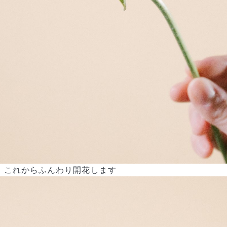
よくある質問
Q. 毎月自動でお花が届くサービスですか？
いいえ、毎月自動でお届けするサービスではありません。好きな時
に好きな花をご注文いただけます。
Q. 配送できないエリアはありますか？
ただいま沖縄・離島エリアへの配送には対応しておりません。ご了
承ください。
これからふんわり開花します
Q. 配送日時は指定できますか？
お花をベストなタイミングで発送しているため、お届け日の指定は
できません。受け取り時間帯は、発送後にクロネコヤマトのアプリ
から変更可能です。
Q. 注文後にキャンセルできますか？
ご注文後一定時間内であればキャンセル可能です。