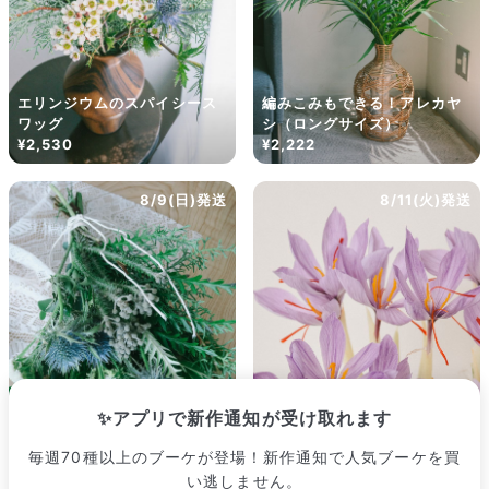
ズ・咲き方に個体差はありますが、できるだけ写真のイメージ
に近いものをお届けできるように人の目でチェックをしていま
す。
エリンジウムのスパイシース
編みこみもできる！アレカヤ
ワッグ
シ（ロングサイズ）
¥2,530
¥2,222
8/9(日)発送
8/11(火)発送
よくある質問
✨アプリで新作通知が受け取れます
Q. 毎月自動でお花が届くサービスですか？
いいえ、毎月自動でお届けするサービスではありません。好きな時
毎週70種以上のブーケが登場！新作通知で人気ブーケを買
【産直】希少！土も水もいら
に好きな花をご注文いただけます。
い逃しません。
森林浴のおまかせスワッグ
ない「サフランの球根」