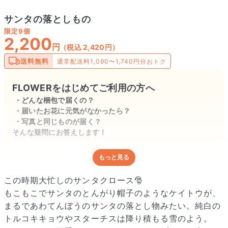
サンタの落としもの
限定
9個
2,200
円
（税込 2,420円）
送料無料
通常配送料1,090〜1,740円分おトク
FLOWERをはじめてご利用の方へ
どんな梱包で届くの？
届いたお花に元気がなかったら？
写真と同じものが届く？
そんな疑問にお答えします！
もっと見る
どんな梱包で届くの？
出荷前に水揚げ（花が水を吸いやすくなる処理）を施し、専用
この時期大忙しのサンタクロース🎅
ボックスに丁寧に梱包してお届けしています。きゅっとまとめ
もこもこでサンタのとんがり帽子のようなケイトウが、
られて一見窮屈そうに見えますが、輸送中の衝撃による折れや
まるであわてんぼうのサンタの落とし物みたい。純白の
擦れを軽減する効果があります。
トルコキキョウやスターチスは降り積もる雪のよう。