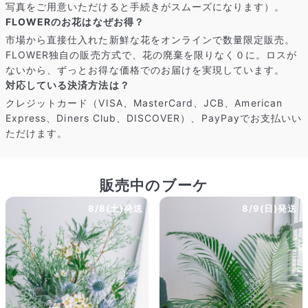
届いたお花に元気がなかったら？
写真をご用意いただけると手続きがスムーズになります）。
もし届いたお花に「枯れている」「折れている」などの不備が
FLOWERのお花はなぜお得？
あった場合は、些細なことでもお気軽にサポートまでご連絡く
市場から直接仕入れた新鮮な花をオンラインで数量限定販売。
ださい。ご返金にて補償いたします。
FLOWER独自の販売方式で、花の廃棄を限りなく０に。ロスが
ないから、ずっとお得な価格でのお届けを実現しています。
対応している決済方法は？
クレジットカード（VISA、MasterCard、JCB、American
Express、Diners Club、DISCOVER）、PayPayでお支払いい
ただけます。
販売中のブーケ
8/8(土)発送
8/9(日)発送
写真と同じものが届く？
商品ページに掲載している写真は、実際にお届けする商品を撮
影したものです。お花は生き物なので、どうしても色味やサイ