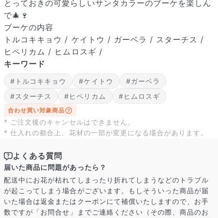
とっておきの可愛らしいサンタカラーのブーケを楽しん
で🎄🍷
ブーケの内容
トルコキキョウ / ケイトウ / ガーベラ / スターチス /
ヒペリカム / ヒムロスギ /
キーワード
#トルコキキョウ
#ケイトウ
#ガーベラ
#スターチス
#ヒペリカム
#ヒムロスギ
合わせ買い対象商品
* ご注文後のキャンセルはできません。
* 仕入れの都合上、花材の一部が変更になる場合があります。
よくある質問
届いた商品に問題があったら？
配送中にお花が枯れてしまったり折れてしまうなどのトラブル
が起こってしまう場合がございます。もしそういった商品が届
いた場合は返金またはクーポンにて補償いたしますので、お手
数ですが「お問合せ」までご連絡ください（その際、商品のお