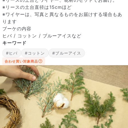
※リースの土台直径は15cmほど
※ワイヤーは、写真と異なるものをお届けする場合もあ
ります
ブーケの内容
ヒバ / コットン / ブルーアイスなど
キーワード
届いたお花に元気がなかったら？
#ヒバ
#コットン
#ブルーアイス
もし届いたお花に「枯れている」「折れている」などの不備が
あった場合は、些細なことでもお気軽にサポートまでご連絡く
合わせ買い対象商品
ださい。ご返金にて補償いたします。