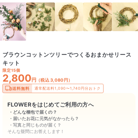
ブラウンコットンツリーでつくるおまかせリース
キット
限定
15個
2,800
円
（税込 3,080円）
送料無料
通常配送料1,090〜1,740円分おトク
FLOWERをはじめてご利用の方へ
どんな梱包で届くの？
届いたお花に元気がなかったら？
写真と同じものが届く？
そんな疑問にお答えします！