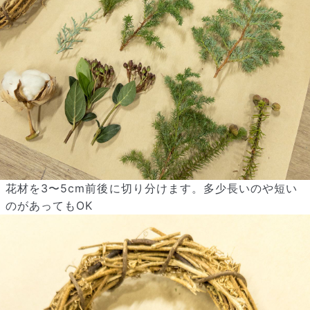
写真と同じものが届く？
商品ページに掲載している写真は、実際にお届けする商品を撮
影したものです。お花は生き物なので、どうしても色味やサイ
ズ・咲き方に個体差はありますが、できるだけ写真のイメージ
に近いものをお届けできるように人の目でチェックをしていま
す。
花材を3〜5cm前後に切り分けます。多少長いのや短い
のがあってもOK