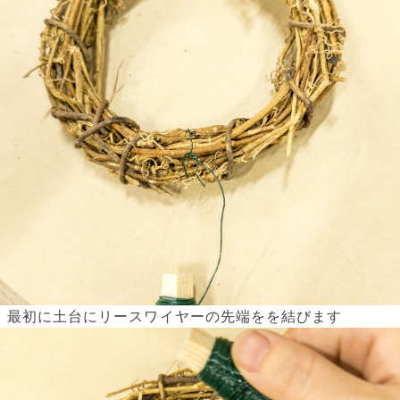
よくある質問
Q. 毎月自動でお花が届くサービスですか？
いいえ、毎月自動でお届けするサービスではありません。好きな時
に好きな花をご注文いただけます。
Q. 配送できないエリアはありますか？
ただいま沖縄・離島エリアへの配送には対応しておりません。ご了
承ください。
Q. 配送日時は指定できますか？
お花をベストなタイミングで発送しているため、お届け日の指定は
できません。受け取り時間帯は、発送後にクロネコヤマトのアプリ
から変更可能です。
Q. 注文後にキャンセルできますか？
ご注文後一定時間内であればキャンセル可能です。
最初に土台にリースワイヤーの先端をを結びます