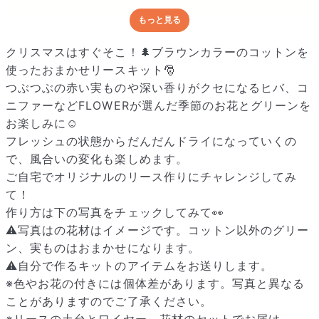
もっと見る
どんな梱包で届くの？
出荷前に水揚げ（花が水を吸いやすくなる処理）を施し、専用
クリスマスはすぐそこ！🌲ブラウンカラーのコットンを
ボックスに丁寧に梱包してお届けしています。きゅっとまとめ
使ったおまかせリースキット🎅
られて一見窮屈そうに見えますが、輸送中の衝撃による折れや
つぶつぶの赤い実ものや深い香りがクセになるヒバ、コ
擦れを軽減する効果があります。
ニファーなどFLOWERが選んだ季節のお花とグリーンを
お楽しみに☺️
フレッシュの状態からだんだんドライになっていくの
で、風合いの変化も楽しめます。
ご自宅でオリジナルのリース作りにチャレンジしてみ
て！
作り方は下の写真をチェックしてみて👀
⚠️写真はの花材はイメージです。コットン以外のグリー
ン、実ものはおまかせになります。
⚠️自分で作るキットのアイテムをお送りします。
※色やお花の付きには個体差があります。写真と異なる
ことがありますのでご了承ください。
※リースの土台とワイヤー、花材のセットでお届け。