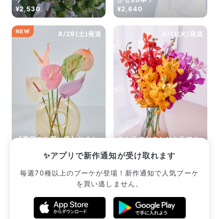
¥2,530
¥2,640
NEW
8/29(土)発送
8/11(火)発送
【季節のお買い得】おまか
モカラのおまかせカラフル
せジェラートアンスリウム
ブーケ
✨アプリで新作通知が受け取れます
¥2,310
¥2,552
毎週70種以上のブーケが登場！新作通知で人気ブーケ
を買い逃しません。
販売中のブーケ一覧へ