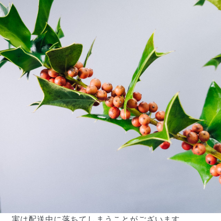
よくある質問
Q. 毎月自動でお花が届くサービスですか？
いいえ、毎月自動でお届けするサービスではありません。好
きな時に好きな花をご注文いただけます。
Q. 配送できないエリアはありますか？
ただいま沖縄・離島エリアへの配送には対応しておりませ
ん。ご了承ください。
Q. 配送日時は指定できますか？
お花をベストなタイミングで発送しているため、お届け日の
指定はできません。受け取り時間帯は、発送後にクロネコヤ
マトのアプリから変更可能です。
Q. 注文後にキャンセルできますか？
ご注文後一定時間内であればキャンセル可能です。
実は配送中に落ちてしまうことがございます。