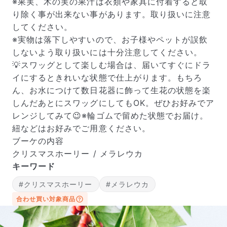
※果実、木の実の果汁は衣類や家具に付着すると取
り除く事が出来ない事があります。取り扱いに注意
してください。
※実物は落下しやすいので、お子様やペットが誤飲
しないよう取り扱いには十分注意してください。
💡スワッグとして楽しむ場合は、届いてすぐにドラ
届いたお花に元気がなかったら？
イにするときれいな状態で仕上がります。もちろ
もし届いたお花に「枯れている」「折れている」などの
ん、お水につけて数日花器に飾って生花の状態を楽
不備があった場合は、些細なことでもお気軽にサポート
しんだあとにスワッグにしてもOK。ぜひお好みでア
までご連絡ください。ご返金にて補償いたします。
レンジしてみて😉※輪ゴムで留めた状態でお届け。
紐などはお好みでご用意ください。
ブーケの内容
クリスマスホーリー / メラレウカ
キーワード
#クリスマスホーリー
#メラレウカ
合わせ買い対象商品