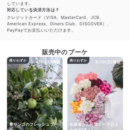
しています。
対応している決済方法は？
クレジットカード（VISA、MasterCard、JCB、
American Express、Diners Club、DISCOVER）、
PayPayでお支払いいただけます。
販売中のブーケ
残りわずか
残りわずか
8/11(火)発送
8/10(月)発送
青リンゴのフレッシュブー
生産者さん応援ローズおま
ケ
かせ20本！