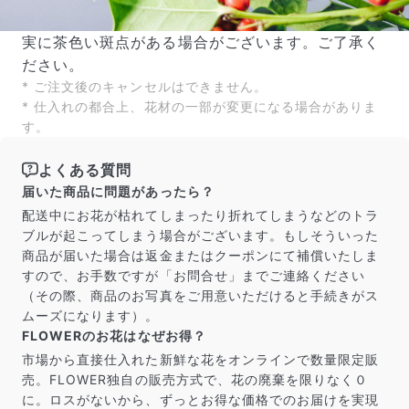
実に茶色い斑点がある場合がございます。ご了承く
ださい。
* ご注文後のキャンセルはできません。
* 仕入れの都合上、花材の一部が変更になる場合がありま
す。
よくある質問
届いた商品に問題があったら？
配送中にお花が枯れてしまったり折れてしまうなどのトラ
ブルが起こってしまう場合がございます。もしそういった
商品が届いた場合は返金またはクーポンにて補償いたしま
すので、お手数ですが「お問合せ」までご連絡ください
（その際、商品のお写真をご用意いただけると手続きがス
ムーズになります）。
FLOWERのお花はなぜお得？
市場から直接仕入れた新鮮な花をオンラインで数量限定販
売。FLOWER独自の販売方式で、花の廃棄を限りなく０
に。ロスがないから、ずっとお得な価格でのお届けを実現