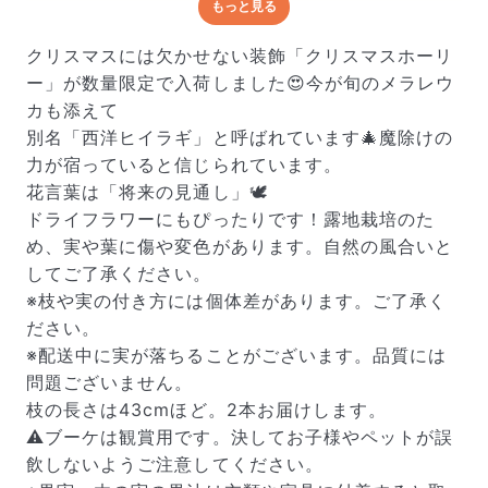
もっと見る
どんな梱包で届くの？
出荷前に水揚げ（花が水を吸いやすくなる処理）を施
クリスマスには欠かせない装飾「クリスマスホーリ
し、専用ボックスに丁寧に梱包してお届けしています。
ー」が数量限定で入荷しました😍今が旬のメラレウ
きゅっとまとめられて一見窮屈そうに見えますが、輸送
カも添えて
中の衝撃による折れや擦れを軽減する効果があります。
別名「西洋ヒイラギ」と呼ばれています🎄魔除けの
力が宿っていると信じられています。
花言葉は「将来の見通し」🕊️
ドライフラワーにもぴったりです！露地栽培のた
め、実や葉に傷や変色があります。自然の風合いと
してご了承ください。
※枝や実の付き方には個体差があります。ご了承く
ださい。
※配送中に実が落ちることがございます。品質には
問題ございません。
枝の長さは43cmほど。2本お届けします。
⚠️ブーケは観賞用です。決してお子様やペットが誤
飲しないようご注意してください。