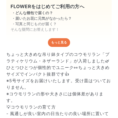
FLOWERをはじめてご利用の方へ
雰囲気がある植物なので部屋が垢抜ける
どんな梱包で届くの？
と思います。
届いたお花に元気がなかったら？
写真と同じものが届く？
そんな疑問にお答えします！
もっと見る
どんな梱包で届くの？
出荷前に水揚げ（花が水を吸いやすくなる処理）を施
ちょっと大きめな吊り鉢タイプのコウモリラン「プ
し、専用ボックスに丁寧に梱包してお届けしています。
ラティケリウム・ネザーランド」が入荷しました🌿
きゅっとまとめられて一見窮屈そうに見えますが、輸送
ひとつひとつが個性的でユニーク👀ちょっと大きめ
中の衝撃による折れや擦れを軽減する効果があります。
サイズでインパクト抜群です👍
※5号サイズをお届けいたします。受け皿はついてお
りません。
※コウモリランの形や大きさには個体差がありま
す。
💡コウモリランの育て方
- 風通しが良い室内の日当たりの良い場所に置いて