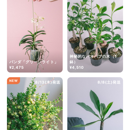
神秘的なバオバブの木（1
バンダ「グリーンライト」
鉢）
¥2,475
¥4,510
NEW
8/13(木)発送
8/8(土)発送