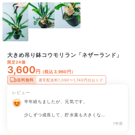
大きめ吊り鉢コウモリラン「ネザーランド」
限定
24個
3,600
円
（税込 3,960円）
送料無料
通常配送料1,090〜1,740円分おトク
レビュー
半年経ちましたが、元気です。

少しずつ成長して、貯水葉も大きくなり
ました。

1年前
ハンギングできるのもよいです。
