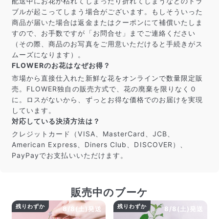
配送中にお花が枯れてしまったり折れてしまうなどのトラ
ブルが起こってしまう場合がございます。もしそういった
商品が届いた場合は返金またはクーポンにて補償いたしま
すので、お手数ですが「お問合せ」までご連絡ください
（その際、商品のお写真をご用意いただけると手続きがス
ムーズになります）。
FLOWERのお花はなぜお得？
市場から直接仕入れた新鮮な花をオンラインで数量限定販
売。FLOWER独自の販売方式で、花の廃棄を限りなく０
に。ロスがないから、ずっとお得な価格でのお届けを実現
しています。
対応している決済方法は？
クレジットカード（VISA、MasterCard、JCB、
American Express、Diners Club、DISCOVER）、
PayPayでお支払いいただけます。
販売中のブーケ
残りわずか
残りわずか
8/8(土)発送
8/8(土)発送