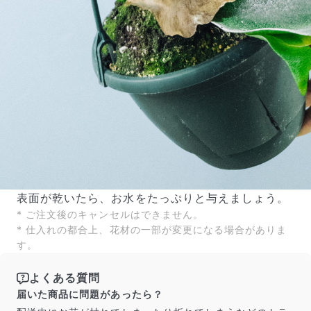
よくある質問
Q. 毎月自動でお花が届くサービスですか？
いいえ、毎月自動でお届けするサービスではありません。好
きな時に好きな花をご注文いただけます。
Q. 配送できないエリアはありますか？
ただいま沖縄・離島エリアへの配送には対応しておりませ
表面が乾いたら、お水をたっぷりと与えましょう。
ん。ご了承ください。
* ご注文後のキャンセルはできません。
Q. 配送日時は指定できますか？
* 仕入れの都合上、花材の一部が変更になる場合がありま
お花をベストなタイミングで発送しているため、お届け日の
す。
指定はできません。受け取り時間帯は、発送後にクロネコヤ
マトのアプリから変更可能です。
Q. 注文後にキャンセルできますか？
よくある質問
ご注文後一定時間内であればキャンセル可能です。
届いた商品に問題があったら？