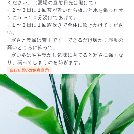
ください。（夏場の直射日光は避けて）
- ２〜３日に１回苔が乾いたら板ごと水を張ったオ
ケに５〜１０分浸けてあげて。
- １〜２日に１回霧吹きで全体に吹きかけてくださ
い。
- 寒さと乾燥は苦手です。できるだけ暖かく湿度の
高いところに飾って。
- 寒い冬はやや乾かし気味に育てると寒さに強くな
り、弱ってしまうのを防ぎます。
合わせ買い対象商品
届いたお花に元気がなかったら？
もし届いたお花に「枯れている」「折れている」などの
不備があった場合は、些細なことでもお気軽にサポート
までご連絡ください。ご返金にて補償いたします。