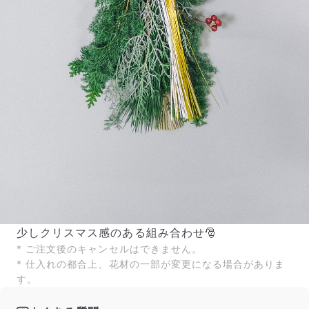
よくある質問
Q. 毎月自動でお花が届くサービスですか？
いいえ、毎月自動でお届けするサービスではありません。好
きな時に好きな花をご注文いただけます。
Q. 配送できないエリアはありますか？
ただいま沖縄・離島エリアへの配送には対応しておりませ
ん。ご了承ください。
Q. 配送日時は指定できますか？
お花をベストなタイミングで発送しているため、お届け日の
指定はできません。受け取り時間帯は、発送後にクロネコヤ
マトのアプリから変更可能です。
Q. 注文後にキャンセルできますか？
ご注文後一定時間内であればキャンセル可能です。
少しクリスマス感のある組み合わせ🎅
* ご注文後のキャンセルはできません。
* 仕入れの都合上、花材の一部が変更になる場合がありま
す。