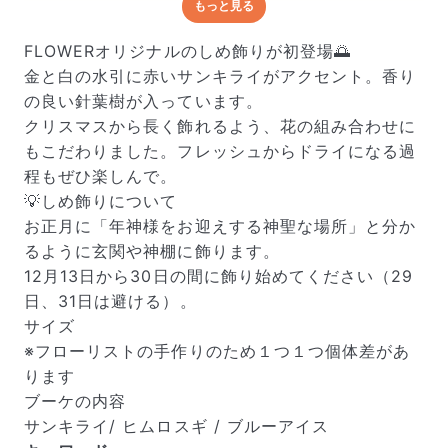
もっと見る
どんな梱包で届くの？
出荷前に水揚げ（花が水を吸いやすくなる処理）を施
FLOWERオリジナルのしめ飾りが初登場🌅
し、専用ボックスに丁寧に梱包してお届けしています。
金と白の水引に赤いサンキライがアクセント。香り
きゅっとまとめられて一見窮屈そうに見えますが、輸送
の良い針葉樹が入っています。
中の衝撃による折れや擦れを軽減する効果があります。
クリスマスから長く飾れるよう、花の組み合わせに
もこだわりました。フレッシュからドライになる過
程もぜひ楽しんで。
💡しめ飾りについて
お正月に「年神様をお迎えする神聖な場所」と分か
るように玄関や神棚に飾ります。
12月13日から30日の間に飾り始めてください（29
日、31日は避ける）。
サイズ
※フローリストの手作りのため１つ１つ個体差があ
ります
ブーケの内容
サンキライ/ ヒムロスギ / ブルーアイス