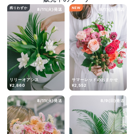
残りわずか
NEW
8/11(火)発送
8/11(火)発送
リリーオアシス
サマーレッドのおまかせ
¥2,860
¥2,552
8/11(火)発送
8/9(日)発送