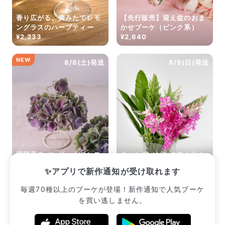
香り広がる、摘みたてレモ
【先行販売】迎え盆のおま
ングラスのハーブティー
かせブーケ（ピンク系）
¥2,233
¥2,640
NEW
8/8(土)発送
8/9(日)発送
紫陽花のバレリーナドレス
キャンディピンクモカラと
キット
リゾートグリーン
✨アプリで新作通知が受け取れます
¥3,113
¥2,420
毎週70種以上のブーケが登場！新作通知で人気ブーケ
を買い逃しません。
販売中のブーケ一覧へ