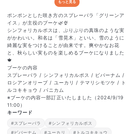
もっと見る
どんな梱包で届くの？
出荷前に水揚げ（花が水を吸いやすくなる処理）を施
ポンポンとした咲き方のスプレーバラ「グリーンア
し、専用ボックスに丁寧に梱包してお届けしています。
イス」が主役のブーケ🌿🍨
きゅっとまとめられて一見窮屈そうに見えますが、輸送
シンフォリカルポスは、ぷりぷりの真珠のような実
中の衝撃による折れや擦れを軽減する効果があります。
がかわいい。和名は「雪晃木」といい、雪のように
綺麗な実をつけることが由来です。爽やかなお花
と、秋らしい実ものを楽しめるブーケになりました
🍁
ブーケの内容
スプレーバラ / シンフォリカルポス / ビバーナム /
ロシアンオリーブ / ユーカリ / テマリシモツケ / ト
ルコキキョウ / パニカム
※ブーケの内容一部訂正いたしました（2024/9/19
11:00）
キーワード
#スプレーバラ
#シンフォリカルポス
#ビバーナム
#ユーカリ
#トルコキキョウ