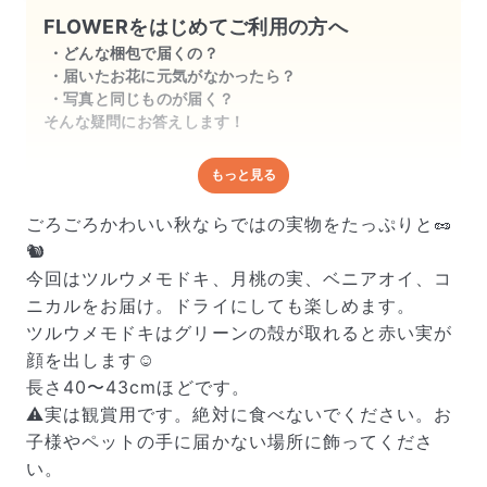
FLOWERをはじめてご利用の方へ
どんな梱包で届くの？
届いたお花に元気がなかったら？
写真と同じものが届く？
そんな疑問にお答えします！
もっと見る
どんな梱包で届くの？
出荷前に水揚げ（花が水を吸いやすくなる処理）を施
ごろごろかわいい秋ならではの実物をたっぷりと🥜
し、専用ボックスに丁寧に梱包してお届けしています。
🐿️
きゅっとまとめられて一見窮屈そうに見えますが、輸送
今回はツルウメモドキ、月桃の実、ベニアオイ、コ
中の衝撃による折れや擦れを軽減する効果があります。
ニカルをお届け。ドライにしても楽しめます。
ツルウメモドキはグリーンの殻が取れると赤い実が
顔を出します☺️
長さ40〜43cmほどです。
⚠️実は観賞用です。絶対に食べないでください。お
子様やペットの手に届かない場所に飾ってくださ
い。