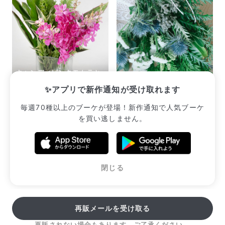
キャンディピンクモカラと
リゾートグリーン
森林浴のおまかせスワッグ
✨アプリで新作通知が受け取れます
¥2,420
¥2,530
毎週70種以上のブーケが登場！新作通知で人気ブーケ
を買い逃しません。
販売中のブーケ一覧へ
閉じる
再販メールを受け取る
再販されない場合もあります。ご了承ください。