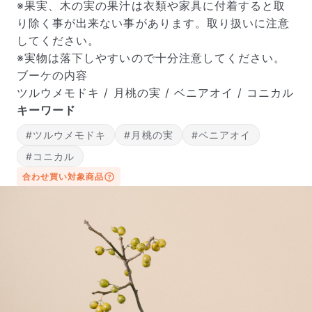
※果実、木の実の果汁は衣類や家具に付着すると取
り除く事が出来ない事があります。取り扱いに注意
してください。
※実物は落下しやすいので十分注意してください。
ブーケの内容
ツルウメモドキ / 月桃の実 / ベニアオイ / コニカル
キーワード
#ツルウメモドキ
#月桃の実
#ベニアオイ
#コニカル
合わせ買い対象商品
届いたお花に元気がなかったら？
もし届いたお花に「枯れている」「折れている」などの
不備があった場合は、些細なことでもお気軽にサポート
までご連絡ください。ご返金にて補償いたします。