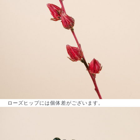
よくある質問
Q. 毎月自動でお花が届くサービスですか？
いいえ、毎月自動でお届けするサービスではありません。好
きな時に好きな花をご注文いただけます。
Q. 配送できないエリアはありますか？
ただいま沖縄・離島エリアへの配送には対応しておりませ
ん。ご了承ください。
Q. 配送日時は指定できますか？
ローズヒップには個体差がございます。
お花をベストなタイミングで発送しているため、お届け日の
指定はできません。受け取り時間帯は、発送後にクロネコヤ
マトのアプリから変更可能です。
Q. 注文後にキャンセルできますか？
ご注文後一定時間内であればキャンセル可能です。