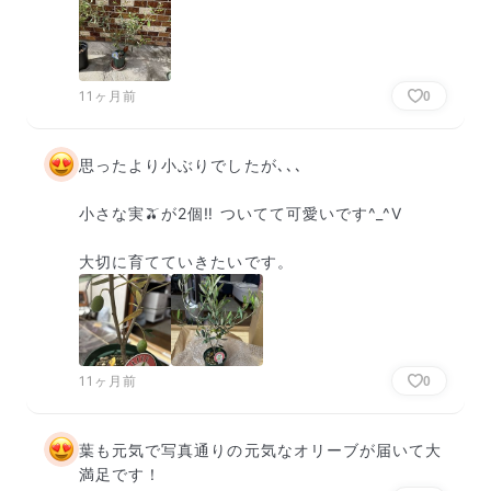
11ヶ月前
0
思ったより小ぶりでしたが､､､

小さな実🫒が2個‼️ ついてて可愛いです^_^V

大切に育てていきたいです。
11ヶ月前
0
葉も元気で写真通りの元気なオリーブが届いて大
満足です！