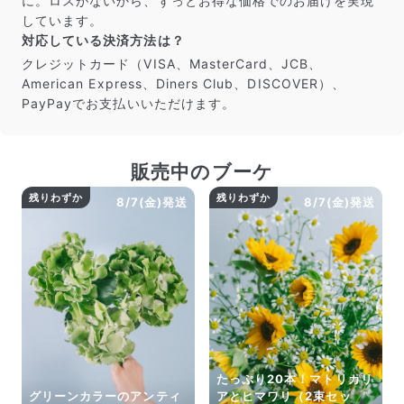
に。ロスがないから、ずっとお得な価格でのお届けを実現
しています。
対応している決済方法は？
クレジットカード（VISA、MasterCard、JCB、
American Express、Diners Club、DISCOVER）、
PayPayでお支払いいただけます。
販売中のブーケ
残りわずか
残りわずか
8/7(金)発送
8/7(金)発送
たっぷり20本！マトリカリ
グリーンカラーのアンティ
アとヒマワリ（2束セッ