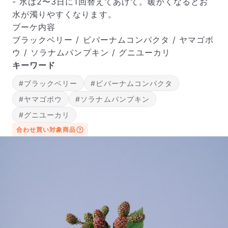
- 水は2〜3日に1回替えてあげて。暖かくなるとお
水が濁りやすくなります。
ブーケ内容
ブラックベリー / ビバーナムコンパクタ / ヤマゴボ
ウ / ソラナムパンプキン / グニユーカリ
キーワード
届いたお花に元気がなかったら？
#ブラックベリー
#ビバーナムコンパクタ
もし届いたお花に「枯れている」「折れている」などの
不備があった場合は、些細なことでもお気軽にサポート
#ヤマゴボウ
#ソラナムパンプキン
までご連絡ください。ご返金にて補償いたします。
#グニユーカリ
合わせ買い対象商品