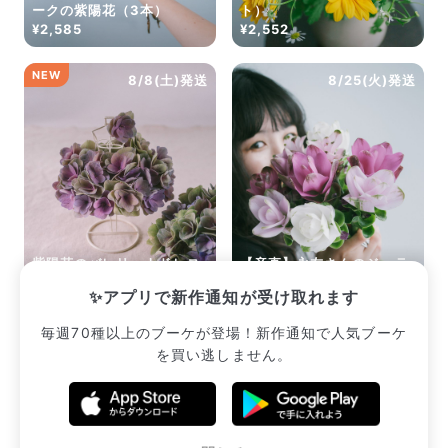
ークの紫陽花（3本）
ト）
¥2,585
¥2,552
NEW
8/8(土)発送
8/25(火)発送
紫陽花のバレリーナドレス
【産直】永友さんのジェラ
キット
ートクルクマ
✨アプリで新作通知が受け取れます
¥3,113
¥3,080
毎週70種以上のブーケが登場！新作通知で人気ブーケ
を買い逃しません。
販売中のブーケ一覧へ