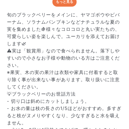
もっと見る
どんな梱包で届くの？
出荷前に水揚げ（花が水を吸いやすくなる処理）を施
旬のブラックベリーをメインに、ヤマゴボウやビバ
し、専用ボックスに丁寧に梱包してお届けしています。
ーナム、ソラナムパンプキンなどナチュラルな夏の
きゅっとまとめられて一見窮屈そうに見えますが、輸送
実を集めました🍇様々なコロコロと丸い実たちの、
中の衝撃による折れや擦れを軽減する効果があります。
可愛らしい姿を楽しんで。ユーカリを添えてお届け
します🌿
⚠️実は「観賞用」なので食べられません。落下しや
すいので小さなお子様や動物のいる方はご注意くだ
さい。
※果実、木の実の果汁は衣類や家具に付着すると取
り除く事が出来ない事があります。取り扱いに注意
してください。
💡ブラックベリーのお世話方法
- 切り口は斜めにカットしましょう。
- お水の量は枝の長さの1/5ほどがおすすめ。多すぎ
ると枝がヌメりやすくなり、少なすぎると水を吸え
ません。