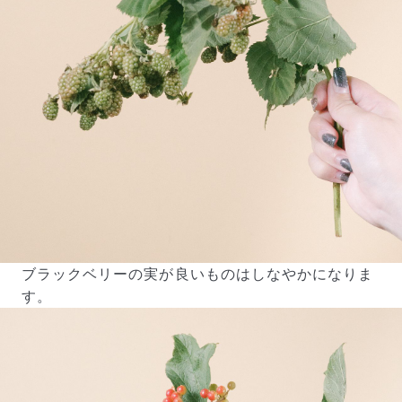
よくある質問
Q. 毎月自動でお花が届くサービスですか？
いいえ、毎月自動でお届けするサービスではありません。好
きな時に好きな花をご注文いただけます。
Q. 配送できないエリアはありますか？
ただいま沖縄・離島エリアへの配送には対応しておりませ
ん。ご了承ください。
Q. 配送日時は指定できますか？
お花をベストなタイミングで発送しているため、お届け日の
指定はできません。受け取り時間帯は、発送後にクロネコヤ
マトのアプリから変更可能です。
Q. 注文後にキャンセルできますか？
ご注文後一定時間内であればキャンセル可能です。
ブラックベリーの実が良いものはしなやかになりま
す。