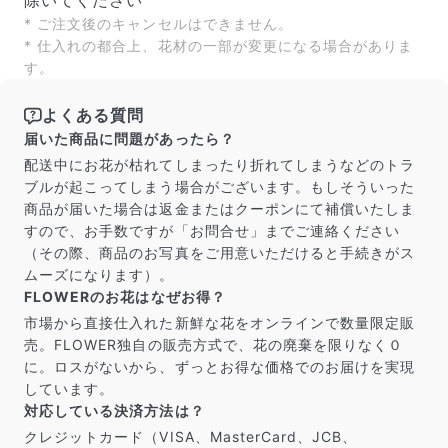
除いてください
よくある質問
* ご注文後のキャンセルはできません。
Q. 毎月自動でお花が届くサービスですか？
* 仕入れの都合上、花材の一部が変更になる場合がありま
いいえ、毎月自動でお届けするサービスではありません。好
す。
きな時に好きな花をご注文いただけます。
Q. 配送できないエリアはありますか？
よくある質問
ただいま沖縄・離島エリアへの配送には対応しておりませ
届いた商品に問題があったら？
ん。ご了承ください。
Q. 配送日時は指定できますか？
配送中にお花が枯れてしまったり折れてしまうなどのトラ
お花をベストなタイミングで発送しているため、お届け日の
ブルが起こってしまう場合がございます。もしそういった
指定はできません。受け取り時間帯は、発送後にクロネコヤ
商品が届いた場合は返金またはクーポンにて補償いたしま
マトのアプリから変更可能です。
すので、お手数ですが「お問合せ」までご連絡ください
Q. 注文後にキャンセルできますか？
（その際、商品のお写真をご用意いただけると手続きがス
ご注文後一定時間内であればキャンセル可能です。
ムーズになります）。
FLOWERのお花はなぜお得？
市場から直接仕入れた新鮮な花をオンラインで数量限定販
売。FLOWER独自の販売方式で、花の廃棄を限りなく０
に。ロスがないから、ずっとお得な価格でのお届けを実現
しています。
対応している決済方法は？
クレジットカード（VISA、MasterCard、JCB、