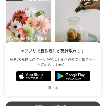
【サマースペシャル】産地
直送で届く松木園芸のつぼ
ヒバ香るブラウンコットン
みガーベラ
のメディシンボトルキット
✨アプリで新作通知が受け取れます
¥2,552
¥3,300
毎週70種以上のブーケが登場！新作通知で人気ブーケ
を買い逃しません。
販売中のブーケ一覧へ
閉じる