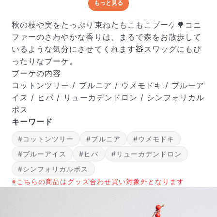
もっと見る
どんな梱包で届くの？
出荷前に水揚げ（花が水を吸いやすくなる処理）を施
秋の枝や実をたっぷり束ねたもこもこブーケ🌳コニ
し、専用ボックスに丁寧に梱包してお届けしています。
ファーのさわやかな香りは、まるで森をお散歩して
きゅっとまとめられて一見窮屈そうに見えますが、輸送
いるような気分にさせてくれます🧸スワッグにもぴ
中の衝撃による折れや擦れを軽減する効果があります。
ったりなブーケ。
ブーケの内容
コットンツリー / ブルニア / ウメモドキ / ブルーア
イス / ヒバ / リューカデンドロン / シンフォリカル
ポス
キーワード
#コットンツリー
#ブルニア
#ウメモドキ
#ブルーアイス
#ヒバ
#リューカデンドロン
#シンフォリカルポス
※こちらの商品はグッズ合わせ買い対象外となります