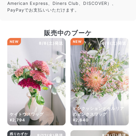
American Express、Diners Club、DISCOVER）、
PayPayでお支払いいただけます。
販売中のブーケ
NEW
NEW
8/8(土)発送
8/8(土)発送
ピンクッションとセルリア
ケイトウスワッグ
のピンクスワッグ
¥2,794
¥2,640
残りわずか
8/12(水)発送
8/9(日)発送