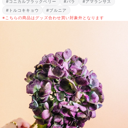
#コニカルブラックベリー
#バラ
#アマランサス
#トルコキキョウ
#ブルニア
※こちらの商品はグッズ合わせ買い対象外となります
届いたお花に元気がなかったら？
もし届いたお花に「枯れている」「折れている」などの不備が
あった場合は、些細なことでもお気軽にサポートまでご連絡く
ださい。ご返金にて補償いたします。