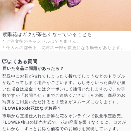
写真と同じものが届く？
紫陽花はガクが茶色くなっていることも
商品ページに掲載している写真は、実際にお届けする商品を撮
影したものです。お花は生き物なので、どうしても色味やサイ
* ご注文後のキャンセルはできません。
ズ・咲き方に個体差はありますが、できるだけ写真のイメージ
* 仕入れの都合上、花材の一部が変更になる場合があります。
に近いものをお届けできるように人の目でチェックをしていま
す。
よくある質問
届いた商品に問題があったら？
配送中にお花が枯れてしまったり折れてしまうなどのトラブル
が起こってしまう場合がございます。もしそういった商品が届
いた場合は返金またはクーポンにて補償いたしますので、お手
数ですが「お問合せ」までご連絡ください（その際、商品のお
写真をご用意いただけると手続きがスムーズになります）。
FLOWERのお花はなぜお得？
市場から直接仕入れた新鮮な花をオンラインで数量限定販売。
FLOWER独自の販売方式で、花の廃棄を限りなく０に。ロスが
ないから、ずっとお得な価格でのお届けを実現しています。