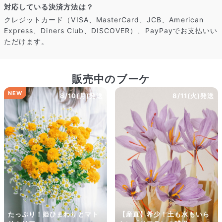
対応している決済方法は？
クレジットカード（VISA、MasterCard、JCB、American
Express、Diners Club、DISCOVER）、PayPayでお支払いい
よくある質問
ただけます。
Q. 毎月自動でお花が届くサービスですか？
いいえ、毎月自動でお届けするサービスではありません。好きな時
に好きな花をご注文いただけます。
販売中のブーケ
Q. 配送できないエリアはありますか？
ただいま沖縄・離島エリアへの配送には対応しておりません。ご了
NEW
8/10(月)発送
8/11(火)発送
承ください。
Q. 配送日時は指定できますか？
お花をベストなタイミングで発送しているため、お届け日の指定は
できません。受け取り時間帯は、発送後にクロネコヤマトのアプリ
から変更可能です。
Q. 注文後にキャンセルできますか？
ご注文後一定時間内であればキャンセル可能です。
たっぷり！姫ひまわりとマト
【産直】希少！土も水もいら