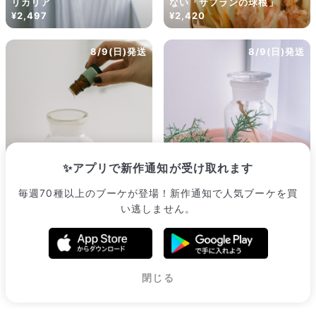
リカリア
ない「サフランの球根」
¥2,497
¥2,420
8/9(日)発送
8/9(日)発送
✨アプリで新作通知が受け取れます
植物100%のフレグランスボ
毎週70種以上のブーケが登場！新作通知で人気ブーケを買
ヒバ香るブラウンコットンの
トルキット（パロサントと森
い逃しません。
メディシンボトルキット
の香り）
¥3,300
¥2,640
販売中のブーケ一覧へ
閉じる