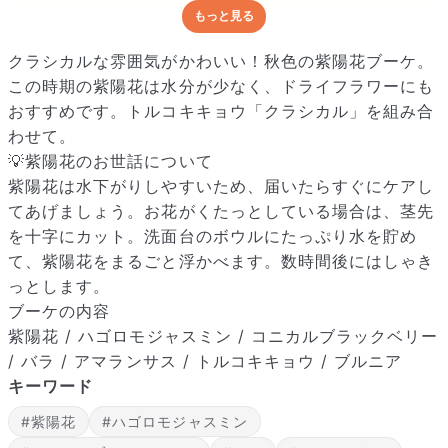
もっと見る
どんな梱包で届くの？
出荷前に水揚げ（花が水を吸いやすくなる処理）を施し、専用
クラシカルな雰囲気がかわいい！秋色の紫陽花ブーケ。
ボックスに丁寧に梱包してお届けしています。きゅっとまとめ
この時期の紫陽花は水分が少なく、ドライフラワーにも
られて一見窮屈そうに見えますが、輸送中の衝撃による折れや
おすすめです。トルコキキョウ「クラシカル」を組み合
擦れを軽減する効果があります。
わせて。
💡紫陽花のお世話について
紫陽花は水下がりしやすいため、届いたらすぐにケアし
てあげましょう。お花がくたっとしている場合は、茎先
を十字にカット。洗面台のボウルにたっぷり水を貯め
て、紫陽花をまるごと浮かべます。数時間後にはしゃき
っとします。
ブーケの内容
紫陽花 / ハゴロモジャスミン / コニカルブラックベリー
/ バラ / アマランサス / トルコキキョウ / ブルニア
キーワード
#紫陽花
#ハゴロモジャスミン