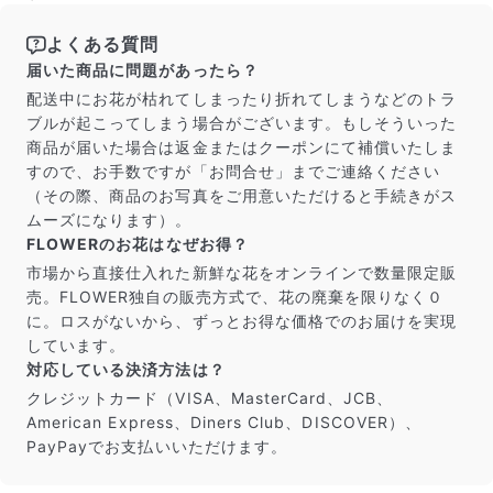
よくある質問
写真と同じものが届く？
届いた商品に問題があったら？
商品ページに掲載している写真は、実際にお届けする商
配送中にお花が枯れてしまったり折れてしまうなどのトラ
品を撮影したものです。お花は生き物なので、どうして
ブルが起こってしまう場合がございます。もしそういった
も色味やサイズ・咲き方に個体差はありますが、できる
商品が届いた場合は返金またはクーポンにて補償いたしま
だけ写真のイメージに近いものをお届けできるように人
すので、お手数ですが「お問合せ」までご連絡ください
の目でチェックをしています。
（その際、商品のお写真をご用意いただけると手続きがス
ムーズになります）。
FLOWERのお花はなぜお得？
市場から直接仕入れた新鮮な花をオンラインで数量限定販
売。FLOWER独自の販売方式で、花の廃棄を限りなく０
に。ロスがないから、ずっとお得な価格でのお届けを実現
しています。
対応している決済方法は？
クレジットカード（VISA、MasterCard、JCB、
American Express、Diners Club、DISCOVER）、
PayPayでお支払いいただけます。