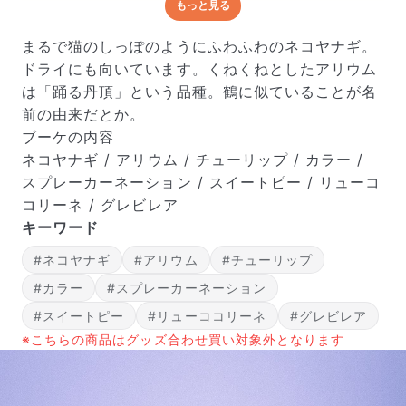
もっと見る
どんな梱包で届くの？
出荷前に水揚げ（花が水を吸いやすくなる処理）を施
まるで猫のしっぽのようにふわふわのネコヤナギ。
し、専用ボックスに丁寧に梱包してお届けしています。
ドライにも向いています。くねくねとしたアリウム
きゅっとまとめられて一見窮屈そうに見えますが、輸送
は「踊る丹頂」という品種。鶴に似ていることが名
中の衝撃による折れや擦れを軽減する効果があります。
前の由来だとか。
ブーケの内容
ネコヤナギ / アリウム / チューリップ / カラー /
スプレーカーネーション / スイートピー / リューコ
コリーネ / グレビレア
キーワード
#ネコヤナギ
#アリウム
#チューリップ
#カラー
#スプレーカーネーション
#スイートピー
#リューココリーネ
#グレビレア
※こちらの商品はグッズ合わせ買い対象外となります