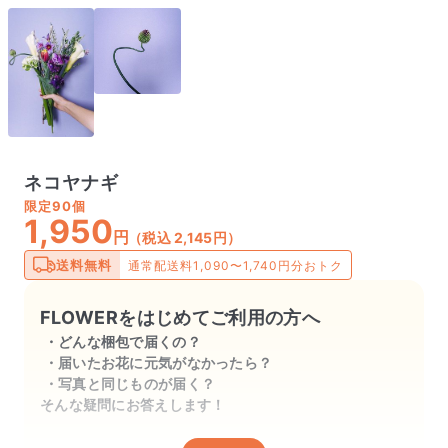
ネコヤナギ
限定
90個
1,950
円
（税込 2,145円）
送料無料
通常配送料1,090〜1,740円分おトク
FLOWERをはじめてご利用の方へ
どんな梱包で届くの？
届いたお花に元気がなかったら？
写真と同じものが届く？
そんな疑問にお答えします！