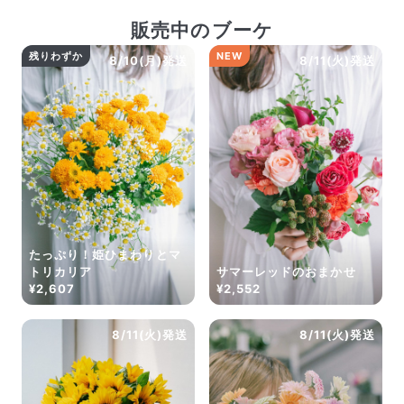
よくある質問
販売中のブーケ
Q. 毎月自動でお花が届くサービスですか？
いいえ、毎月自動でお届けするサービスではありません。好
残りわずか
NEW
8/10(月)発送
8/11(火)発送
きな時に好きな花をご注文いただけます。
Q. 配送できないエリアはありますか？
ただいま沖縄・離島エリアへの配送には対応しておりませ
ん。ご了承ください。
Q. 配送日時は指定できますか？
お花をベストなタイミングで発送しているため、お届け日の
指定はできません。受け取り時間帯は、発送後にクロネコヤ
マトのアプリから変更可能です。
Q. 注文後にキャンセルできますか？
ご注文後一定時間内であればキャンセル可能です。
たっぷり！姫ひまわりとマ
トリカリア
サマーレッドのおまかせ
¥2,607
¥2,552
8/11(火)発送
8/11(火)発送