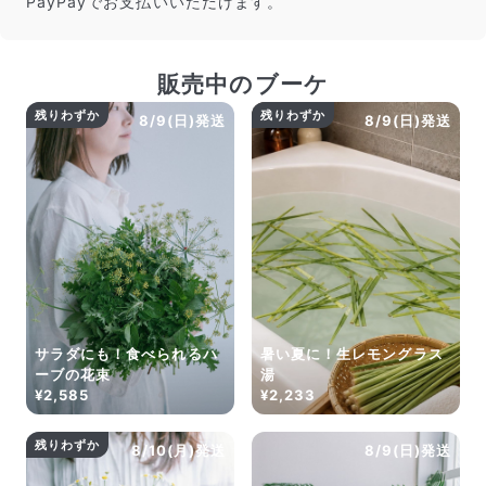
PayPayでお支払いいただけます。
販売中のブーケ
残りわずか
残りわずか
8/9(日)発送
8/9(日)発送
サラダにも！食べられるハ
暑い夏に！生レモングラス
ーブの花束
湯
¥2,585
¥2,233
残りわずか
8/10(月)発送
8/9(日)発送