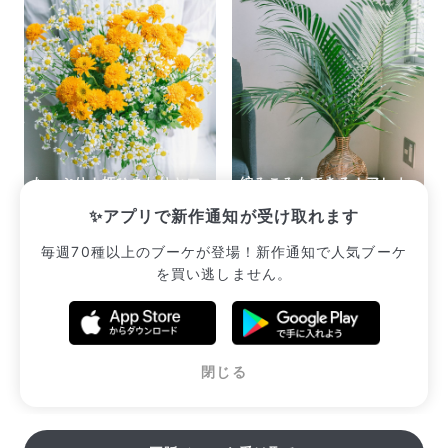
たっぷり！姫ひまわりとマ
編みこみもできる！アレカ
トリカリア
ヤシ（ロングサイズ）
✨アプリで新作通知が受け取れます
¥2,497
¥2,222
毎週70種以上のブーケが登場！新作通知で人気ブーケ
を買い逃しません。
販売中のブーケ一覧へ
閉じる