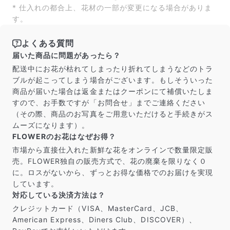
* 仕入れの都合上、花材の一部が変更になる場合がありま
よくある質問
す。
Q. 毎月自動でお花が届くサービスですか？
いいえ、毎月自動でお届けするサービスではありません。好
きな時に好きな花をご注文いただけます。
よくある質問
Q. 配送できないエリアはありますか？
届いた商品に問題があったら？
ただいま沖縄・離島エリアへの配送には対応しておりませ
配送中にお花が枯れてしまったり折れてしまうなどのトラ
ん。ご了承ください。
ブルが起こってしまう場合がございます。もしそういった
Q. 配送日時は指定できますか？
商品が届いた場合は返金またはクーポンにて補償いたしま
お花をベストなタイミングで発送しているため、お届け日の
指定はできません。受け取り時間帯は、発送後にクロネコヤ
すので、お手数ですが「お問合せ」までご連絡ください
マトのアプリから変更可能です。
（その際、商品のお写真をご用意いただけると手続きがス
Q. 注文後にキャンセルできますか？
ムーズになります）。
ご注文後一定時間内であればキャンセル可能です。
FLOWERのお花はなぜお得？
市場から直接仕入れた新鮮な花をオンラインで数量限定販
売。FLOWER独自の販売方式で、花の廃棄を限りなく０
に。ロスがないから、ずっとお得な価格でのお届けを実現
しています。
対応している決済方法は？
クレジットカード（VISA、MasterCard、JCB、
American Express、Diners Club、DISCOVER）、