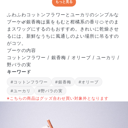
もっと見る
どんな梱包で届くの？
出荷前に水揚げ（花が水を吸いやすくなる処理）を施
ふわふわコットンフラワーとユーカリのシンプルな
し、専用ボックスに丁寧に梱包してお届けしています。
ブーケ🌿銀香梅は葉をもむと柑橘系の香り🍊そのま
きゅっとまとめられて一見窮屈そうに見えますが、輸送
まスワッグにするのもおすすめ。きれいに乾燥させ
中の衝撃による折れや擦れを軽減する効果があります。
るには、新鮮なうちに風通しのよい場所に吊るすの
がコツ。
ブーケの内容
コットンフラワー / 銀香梅 / オリーブ / ユーカリ /
野バラの実
キーワード
#コットンフラワー
#銀香梅
#オリーブ
#ユーカリ
#野バラの実
※こちらの商品はグッズ合わせ買い対象外となります