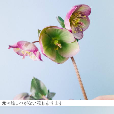
よくある質問
Q. 毎月自動でお花が届くサービスですか？
いいえ、毎月自動でお届けするサービスではありません。好きな時
に好きな花をご注文いただけます。
Q. 配送できないエリアはありますか？
ただいま沖縄・離島エリアへの配送には対応しておりません。ご了
承ください。
Q. 配送日時は指定できますか？
お花をベストなタイミングで発送しているため、お届け日の指定は
できません。受け取り時間帯は、発送後にクロネコヤマトのアプリ
から変更可能です。
Q. 注文後にキャンセルできますか？
ご注文後一定時間内であればキャンセル可能です。
元々雄しべがない花もあります