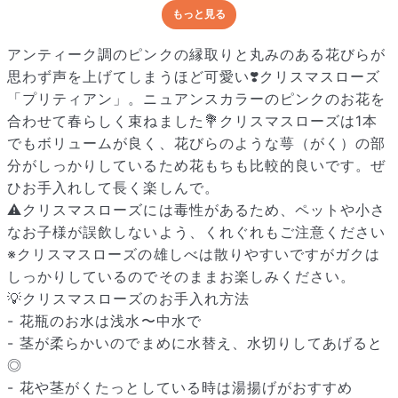
もっと見る
どんな梱包で届くの？
出荷前に水揚げ（花が水を吸いやすくなる処理）を施し、専用
アンティーク調のピンクの縁取りと丸みのある花びらが
ボックスに丁寧に梱包してお届けしています。きゅっとまとめ
思わず声を上げてしまうほど可愛い❣️クリスマスローズ
られて一見窮屈そうに見えますが、輸送中の衝撃による折れや
「プリティアン」。ニュアンスカラーのピンクのお花を
擦れを軽減する効果があります。
合わせて春らしく束ねました💐クリスマスローズは1本
でもボリュームが良く、花びらのような萼（がく）の部
分がしっかりしているため花もちも比較的良いです。ぜ
ひお手入れして長く楽しんで。
⚠️クリスマスローズには毒性があるため、ペットや小さ
なお子様が誤飲しないよう、くれぐれもご注意ください
※クリスマスローズの雄しべは散りやすいですがガクは
しっかりしているのでそのままお楽しみください。
💡クリスマスローズのお手入れ方法
- 花瓶のお水は浅水〜中水で
- 茎が柔らかいのでまめに水替え、水切りしてあげると
◎
- 花や茎がくたっとしている時は湯揚げがおすすめ