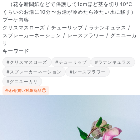
（花を新聞紙などで保護して1cmほど茎を切り40℃
くらいのお湯に10分〜お湯が冷めたら冷たい水に移す）
ブーケ内容
クリスマスローズ / チューリップ / ラナンキュラス /
スプレーカーネーション / レースフラワー / グニユーカ
リ
届いたお花に元気がなかったら？
キーワード
もし届いたお花に「枯れている」「折れている」などの不備が
#クリスマスローズ
#チューリップ
#ラナンキュラス
あった場合は、些細なことでもお気軽にサポートまでご連絡く
ださい。ご返金にて補償いたします。
#スプレーカーネーション
#レースフラワー
#グニユーカリ
合わせ買い対象商品