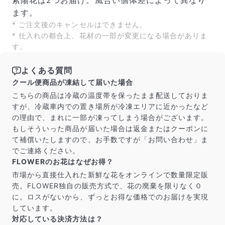
紫陽花は2つお届け。風合い個体差によって異なり
よくある質問
ます。
Q. 毎月自動でお花が届くサービスですか？
* ご注文後のキャンセルはできません。
いいえ、毎月自動でお届けするサービスではありません。好
* 仕入れの都合上、花材の一部が変更になる場合がありま
きな時に好きな花をご注文いただけます。
す。
Q. 配送できないエリアはありますか？
ただいま沖縄・離島エリアへの配送には対応しておりませ
よくある質問
ん。ご了承ください。
Q. 配送日時は指定できますか？
クール便商品が凍結して届いた場合
お花をベストなタイミングで発送しているため、お届け日の
こちらの商品は冷蔵の温度帯を保ったまま配送しておりま
指定はできません。受け取り時間帯は、発送後にクロネコヤ
すが、冷蔵車内での置き場所が冷凍エリアに近かったなど
マトのアプリから変更可能です。
の理由で、まれに一部が凍ってしまう場合がございます。
Q. 注文後にキャンセルできますか？
もしそういった商品が届いた場合は返金またはクーポンに
ご注文後一定時間内であればキャンセル可能です。
て補償いたしますので、お手数ですが「お問い合わせ」ま
でご連絡ください。
FLOWERのお花はなぜお得？
市場から直接仕入れた新鮮な花をオンラインで数量限定販
売。FLOWER独自の販売方式で、花の廃棄を限りなく０
に。ロスがないから、ずっとお得な価格でのお届けを実現
しています。
対応している決済方法は？