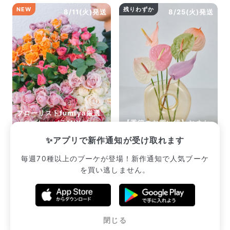
NEW
残りわずか
8/11(火)発送
8/25(火)発送
フローリストfumiya厳選
「スプレーバラMIXブー
【季節のお買い得】おまか
ケ」
せジェラートアンスリウム
✨アプリで新作通知が受け取れます
¥2,365
¥2,310
毎週70種以上のブーケが登場！新作通知で人気ブーケ
を買い逃しません。
販売中のブーケ一覧へ
閉じる