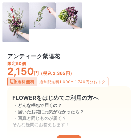
アンティーク紫陽花
限定
50個
2,150
円
（税込 2,365円）
送料無料
通常配送料1,090〜1,740円分おトク
FLOWERをはじめてご利用の方へ
どんな梱包で届くの？
届いたお花に元気がなかったら？
写真と同じものが届く？
そんな疑問にお答えします！