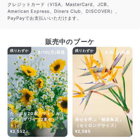
クレジットカード（VISA、MasterCard、JCB、
American Express、Diners Club、DISCOVER）、
PayPayでお支払いいただけます。
販売中のブーケ
残りわずか
残りわずか
8/10(月)発送
8/8(土)発送
たっぷり20本！マトリカリ
アとヒマワリ（2束セッ
幸せを呼ぶ「極楽鳥花」
ト）
（セミロングサイズ）
¥2,552
¥2,585