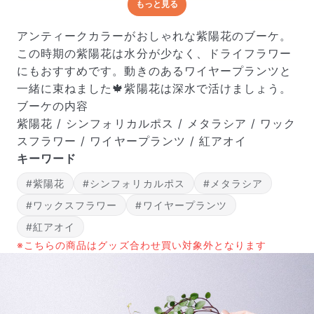
もっと見る
どんな梱包で届くの？
出荷前に水揚げ（花が水を吸いやすくなる処理）を施
アンティークカラーがおしゃれな紫陽花のブーケ。
し、専用ボックスに丁寧に梱包してお届けしています。
この時期の紫陽花は水分が少なく、ドライフラワー
きゅっとまとめられて一見窮屈そうに見えますが、輸送
にもおすすめです。動きのあるワイヤープランツと
中の衝撃による折れや擦れを軽減する効果があります。
一緒に束ねました🍁紫陽花は深水で活けましょう。
ブーケの内容
紫陽花 / シンフォリカルポス / メタラシア / ワック
スフラワー / ワイヤープランツ / 紅アオイ
キーワード
#紫陽花
#シンフォリカルポス
#メタラシア
#ワックスフラワー
#ワイヤープランツ
#紅アオイ
※こちらの商品はグッズ合わせ買い対象外となります