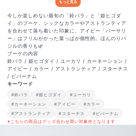
もっと見る
どんな梱包で届くの？
出荷前に水揚げ（花が水を吸いやすくなる処理）を施
今しか楽しめない最旬の「鈴バラ」と「姫ヒゴダ
し、専用ボックスに丁寧に梱包してお届けしています。
イ」のブーケ。シックなカラーやアストランティア
きゅっとまとめられて一見窮屈そうに見えますが、輸送
を合わせて落ち着いた印象に。アイビー「パーサリ
中の衝撃による折れや擦れを軽減する効果があります。
ー」はフリルがかった葉っぱが個性的。ほんのりバ
ジルの香りも🌿
ブーケの内容
鈴バラ / 姫ヒゴダイ / ユーカリ / カーネーション /
アイビー / カラー / アストランティア / スターチス
/ ビバーナム
キーワード
#鈴バラ
#姫ヒゴダイ
#ユーカリ
#カーネーション
#アイビー
#カラー
#アストランティア
#スターチス
#ビバーナム
※こちらの商品はグッズ合わせ買い対象外となります