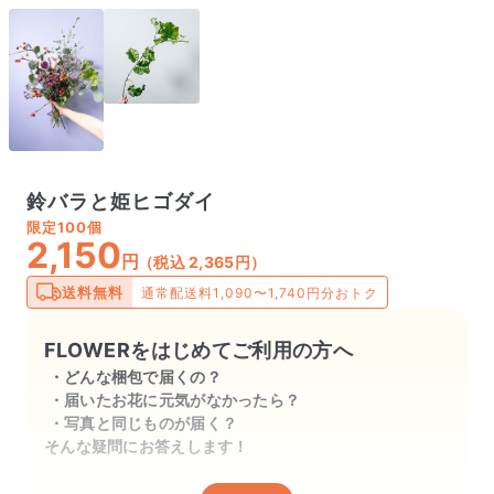
鈴バラと姫ヒゴダイ
限定
100個
2,150
円
（税込 2,365円）
送料無料
通常配送料1,090〜1,740円分おトク
FLOWERをはじめてご利用の方へ
どんな梱包で届くの？
届いたお花に元気がなかったら？
写真と同じものが届く？
そんな疑問にお答えします！