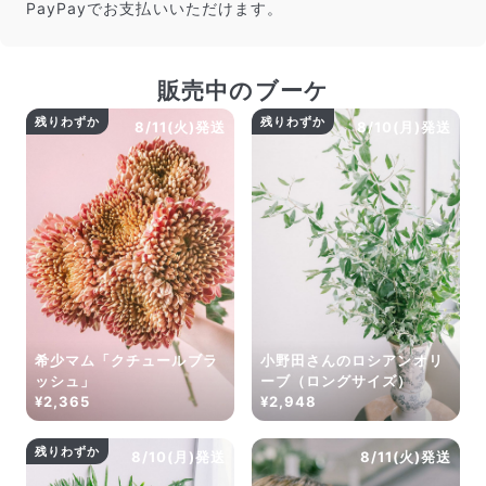
PayPayでお支払いいただけます。
よくある質問
Q. 毎月自動でお花が届くサービスですか？
いいえ、毎月自動でお届けするサービスではありません。好
販売中のブーケ
きな時に好きな花をご注文いただけます。
Q. 配送できないエリアはありますか？
残りわずか
残りわずか
8/11(火)発送
8/10(月)発送
ただいま沖縄・離島エリアへの配送には対応しておりませ
ん。ご了承ください。
Q. 配送日時は指定できますか？
お花をベストなタイミングで発送しているため、お届け日の
指定はできません。受け取り時間帯は、発送後にクロネコヤ
マトのアプリから変更可能です。
Q. 注文後にキャンセルできますか？
ご注文後一定時間内であればキャンセル可能です。
希少マム「クチュールブラ
小野田さんのロシアンオリ
ッシュ」
ーブ（ロングサイズ）
¥2,365
¥2,948
残りわずか
8/10(月)発送
8/11(火)発送