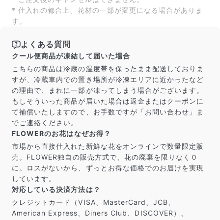
* 仕入れの都合上、花材の一部が変更になる場合がありま
す。
写真と同じものが届く？
商品ページに掲載している写真は、実際にお届けする商
よくある質問
品を撮影したものです。お花は生き物なので、どうして
クール便商品が凍結して届いた場合
も色味やサイズ・咲き方に個体差はありますが、できる
こちらの商品は冷蔵の温度帯を保ったまま配送しておりま
だけ写真のイメージに近いものをお届けできるように人
すが、冷蔵車内での置き場所が冷凍エリアに近かったなど
の目でチェックをしています。
の理由で、まれに一部が凍ってしまう場合がございます。
もしそういった商品が届いた場合は返金またはクーポンに
て補償いたしますので、お手数ですが「お問い合わせ」ま
でご連絡ください。
FLOWERのお花はなぜお得？
市場から直接仕入れた新鮮な花をオンラインで数量限定販
売。FLOWER独自の販売方式で、花の廃棄を限りなく０
に。ロスがないから、ずっとお得な価格でのお届けを実現
しています。
対応している決済方法は？
クレジットカード（VISA、MasterCard、JCB、
American Express、Diners Club、DISCOVER）、