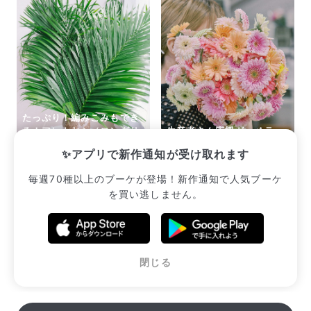
たっぷり！編みこみもでき
る！アレカヤシ（ロングサ
生産者さん応援ガーベラ
イズ）
（15本）
✨アプリで新作通知が受け取れます
¥2,860
¥2,365
毎週70種以上のブーケが登場！新作通知で人気ブーケ
を買い逃しません。
販売中のブーケ一覧へ
閉じる